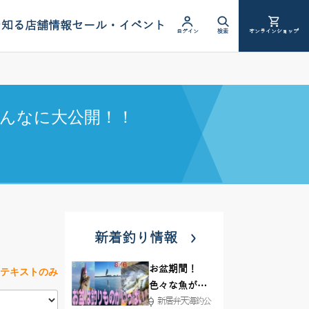
を知る
店舗情報
セール・イベント
ログイン
検索
オンラインショップ
んなに大公開！！
新着釣り情報
お盆期間！
テキストのみ
色々な魚が沢
新居弁天海釣公
山釣れてます