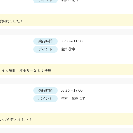
ポイント
東伊豆堤防
型が釣れました！
釣行時間
06:00～11:30
ポイント
遠州灘沖
冊・イカ短冊 オモリー２ｋｇ使用
釣行時間
05:30～17:00
ポイント
浦村 海香にて
ハギが釣れました！