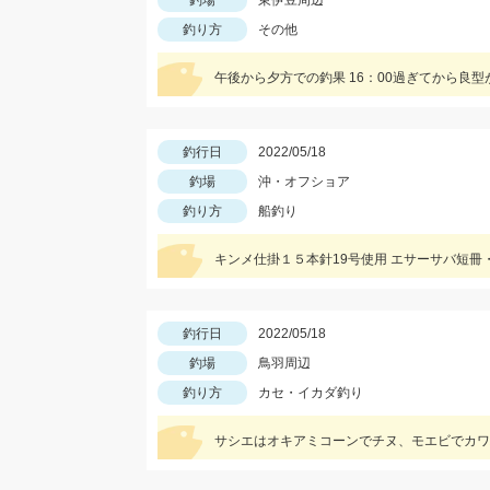
釣場
東伊豆周辺
釣り方
その他
午後から夕方での釣果 16：00過ぎてから良
釣行日
2022/05/18
釣場
沖・オフショア
釣り方
船釣り
キンメ仕掛１５本針19号使用 エサーサバ短
釣行日
2022/05/18
釣場
鳥羽周辺
釣り方
カセ・イカダ釣り
サシエはオキアミコーンでチヌ、モエビでカワ