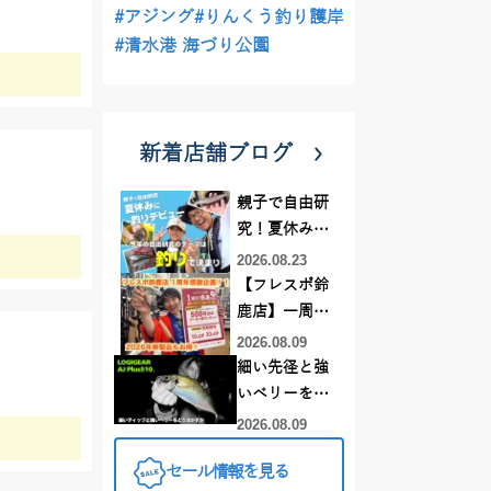
#アジング
#りんくう釣り護岸
#清水港 海づり公園
新着店舗ブログ
親子で自由研
究！夏休みに
釣りデビュー
2026.08.23
【フレスポ鈴
鹿店】一周年
記念セール開
2026.08.09
催中！新製品
細い先径と強
ルアーロッド
いベリーをど
もお買い
う活かすか |
2026.08.09
得！！！
LOGIGEAR AJ
セール情報を見る
プラス510の