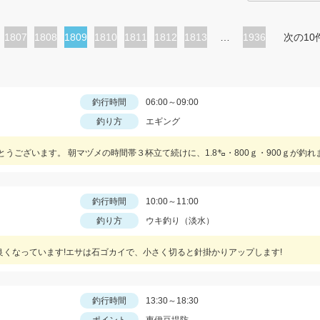
ペ
1807
ペ
1808
カ
1809
ペ
1810
ペ
1811
ペ
1812
ペ
1813
…
1936
次の10
ー
ー
レ
ー
ー
ー
ー
ジ
ジ
ン
ジ
ジ
ジ
ジ
ト
釣行時間
06:00～09:00
釣り方
エギング
ペ
ー
ジ
釣行時間
10:00～11:00
釣り方
ウキ釣り（淡水）
良くなっています!エサは石ゴカイで、小さく切ると針掛かりアップします!
釣行時間
13:30～18:30