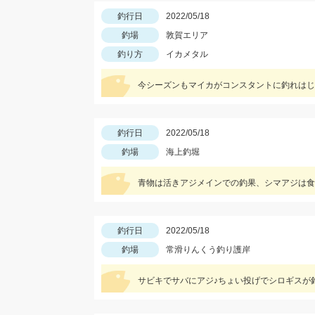
釣行日
2022/05/18
釣場
敦賀エリア
釣り方
イカメタル
今シーズンもマイカがコンスタントに釣れはじ
釣行日
2022/05/18
釣場
海上釣堀
青物は活きアジメインでの釣果、シマアジは食
釣行日
2022/05/18
釣場
常滑りんくう釣り護岸
サビキでサバにアジ♪ちょい投げでシロギスが