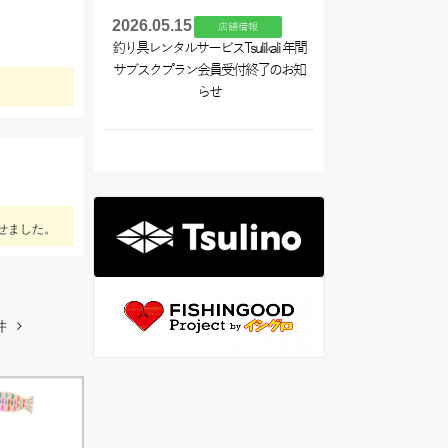
2026.05.15
店舗情報
釣り具レンタルサービスTsulikali 年間
サブスクプラン会員受付終了のお知
らせ
せました。
件