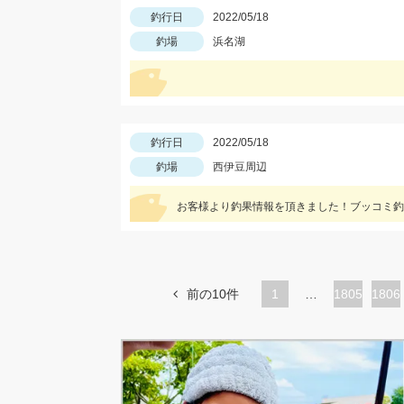
釣行日
2022/05/18
釣場
浜名湖
釣行日
2022/05/18
釣場
西伊豆周辺
お客様より釣果情報を頂きました！ブッコミ釣
前の10件
1
…
ペ
1805
ペ
1806
ー
ー
ジ
ジ