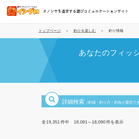
メ
イ
タノシサを追求する遊びコミュニケーションサイト
ン
コ
ン
トップページ
釣りを楽しむ
釣り情報
テ
ン
あなたのフィッ
ツ
に
移
動
詳細検索
（釣場・釣り方・釣魚が選択で
全
19,351
件中
18,081～18,090
件を表示