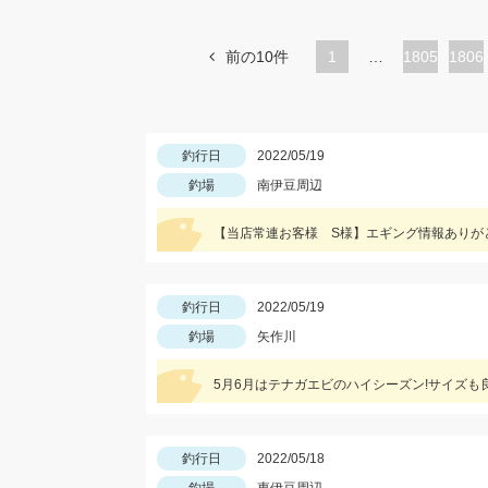
前の10件
1
…
ペ
1805
ペ
1806
ー
ー
ジ
ジ
釣行日
2022/05/19
釣場
南伊豆周辺
釣行日
2022/05/19
釣場
矢作川
5月6月はテナガエビのハイシーズン!サイズも
釣行日
2022/05/18