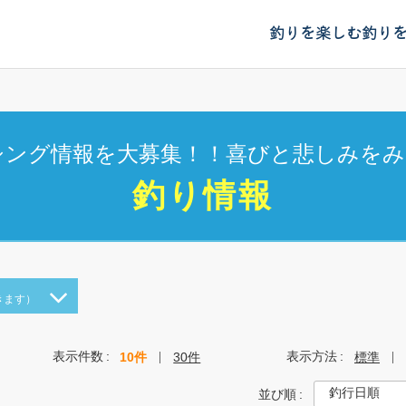
釣りを楽しむ
釣り
シング情報を大募集！！喜びと悲しみをみ
釣り情報
きます）
表示件数
表示方法
10件
30件
標準
並び順