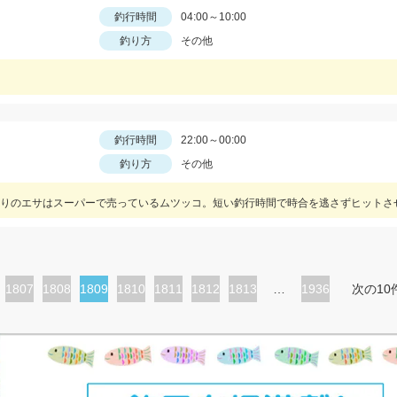
釣行時間
04:00～10:00
釣り方
その他
釣行時間
22:00～00:00
釣り方
その他
りのエサはスーパーで売っているムツッコ。短い釣行時間で時合を逃さずヒットさ
ペ
1807
ペ
1808
カ
1809
ペ
1810
ペ
1811
ペ
1812
ペ
1813
…
1936
次の10
ー
ー
レ
ー
ー
ー
ー
ジ
ジ
ン
ジ
ジ
ジ
ジ
ト
ペ