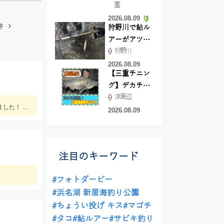
園
よ！
2026.08.09
件
狩野川で鮎ル
アーがアツ
狩野川
い！！
2026.08.09
【三重チニン
グ】デカチヌ
津周辺
狙いにはあの
【当店常連お客様 S様】エギング情報ありがとうございます。 朝マヅメの時間帯３杯立て続けに、1.8㌔・800ｇ・900ｇが釣れました！ 1.8㌔のヒットエギは【エギ王Ｋ3.5号 黒潮ＳＰ マッスルファイト】
ワーム！
2026.08.09
注目のキーワード
#フォトダービー
#浜名湖 新居海釣り公園
#ちょうい投げ キス
#マゴチ
#タコ
#鮎ルアー
#サビキ釣り