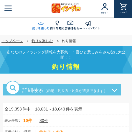
メ
イ
ショップ
ログイン
ン
コ
ン
釣りを楽しむ
釣りを知る
店舗情報
セール・イベント
テ
トップページ
釣りを楽しむ
釣り情報
ン
ツ
あなたのフィッシング情報を大募集！！喜びと悲しみをみんなに大公
に
開！！
移
釣り情報
動
詳細検索
（釣場・釣り方・釣魚が選択できます）
全
19,353
件中
18,631～18,640
件を表示
10件
30件
表示件数