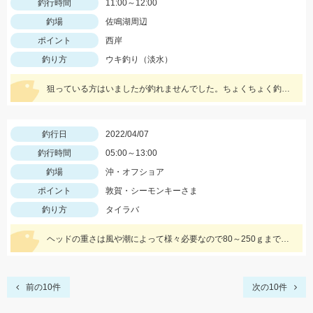
釣行時間
11:00～12:00
釣場
佐鳴湖周辺
ポイント
西岸
釣り方
ウキ釣り（淡水）
狙っている方はいましたが釣れませんでした。ちょくちょく釣り場を見に行きますもう少しお待ちください。
釣行日
2022/04/07
釣行時間
05:00～13:00
釣場
沖・オフショア
ポイント
敦賀・シーモンキーさま
釣り方
タイラバ
ヘッドの重さは風や潮によって様々必要なので80～250ｇまでまんべんなく持って行きましょう！タコベイトチューンもぜひお試しあれ！
前の10件
次の10件