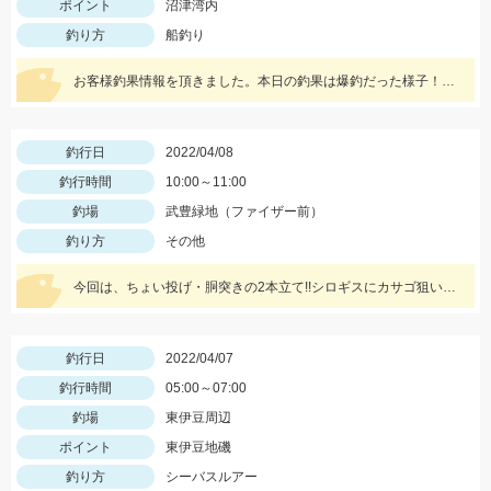
ポイント
沼津湾内
釣り方
船釣り
お客様釣果情報を頂きました。本日の釣果は爆釣だった様子！船中20匹前後の釣果！ハリスは4号10～12ｍ針はチヌ針3号。夜光玉はひかり玉レッドの2号です。
釣行日
2022/04/08
釣行時間
10:00～11:00
釣場
武豊緑地（ファイザー前）
釣り方
その他
今回は、ちょい投げ・胴突きの2本立て!!シロギスにカサゴ狙いで近場の武豊緑地公園（ファイザー前）に行って来ましたよ!!!!
釣行日
2022/04/07
釣行時間
05:00～07:00
釣場
東伊豆周辺
ポイント
東伊豆地磯
釣り方
シーバスルアー