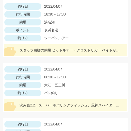
釣行日
2022/04/07
釣行時間
18:30～17:30
釣場
浜名湖
ポイント
表浜名湖
釣り方
シーバスルアー
スタッフ白栁の釣果 ヒットルアー・クロストリガー ベイトが小さいのでシルエットが小さいルアーがオススメ！
釣行日
2022/04/07
釣行時間
06:30～17:00
釣場
大江・五三川
釣り方
バス釣り
沈み蟲2.2、スーパーホバリングフィッシュ、風神スパイダートレーラーで、３人で５匹GET！
釣行日
2022/04/07