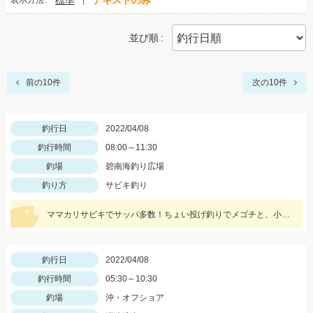
標準
テキストのみ
表示方法
並び順
前の10件
次の10件
釣行日
2022/04/08
釣行時間
08:00～11:30
釣場
碧南海釣り広場
釣り方
サビキ釣り
ママカリサビキでサッパ多数！ちょい投げ釣りでメゴチと、小さいハゼも釣れました！針は小さめがオススメ！
釣行日
2022/04/08
釣行時間
05:30～10:30
釣場
沖・オフショア