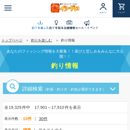
メ
イ
ショップ
ログイン
ン
コ
ン
釣りを楽しむ
釣りを知る
店舗情報
セール・イベント
テ
トップページ
釣りを楽しむ
釣り情報
ン
ツ
あなたのフィッシング情報を大募集！！喜びと悲しみをみんなに大公
に
開！！
移
釣り情報
動
詳細検索
（釣場・釣り方・釣魚が選択できます）
全
19,329
件中
17,901～17,910
件を表示
10件
30件
表示件数