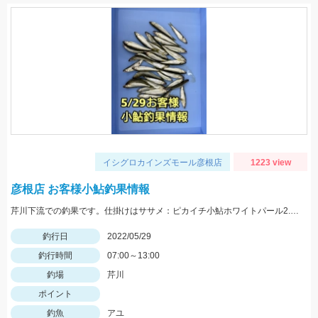
イシグロカインズモール彦根店
1223 view
彦根店 お客様小鮎釣果情報
芹川下流での釣果です。仕掛けはササメ：ピカイチ小鮎ホワイトパール2.5号がオススメです！
釣行日
2022/05/29
釣行時間
07:00～13:00
釣場
芹川
ポイント
釣魚
アユ