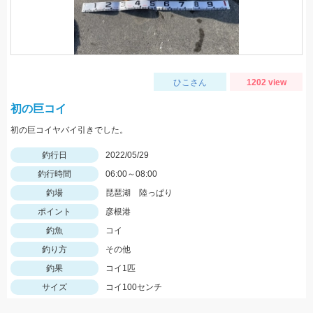
ひこさん
1202 view
初の巨コイ
初の巨コイヤバイ引きでした。
釣行日
2022/05/29
釣行時間
06:00～08:00
釣場
琵琶湖 陸っぱり
ポイント
彦根港
釣魚
コイ
釣り方
その他
釣果
コイ1匹
サイズ
コイ100センチ