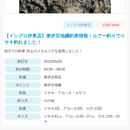
イシグロ伊東店
1360 view
【イシグロ伊東店】東伊豆地磯釣果情報！ルアー釣りでイ
サキ釣れました！
朝方での釣果 30ｇのメタルジグを使用しました！
釣行日
2022/05/29
釣行時間
04:00～08:00
釣場
東伊豆周辺
ポイント
東伊豆地磯
釣魚
イサキ・アカハタ・カサゴ
釣り方
その他
釣果
イサキ1匹、アカハタ2匹、カサゴ2匹
サイズ
イサキ41㎝、アカハタ20～27㎝、カサゴ20～25
㎝