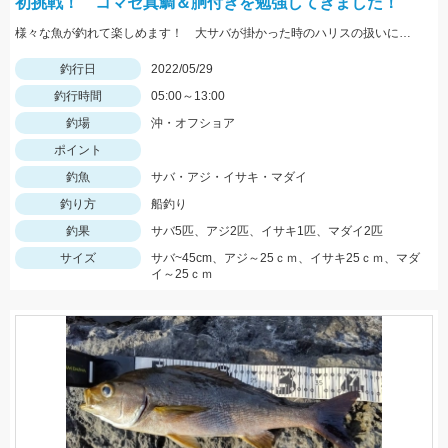
初挑戦！ コマセ真鯛＆胴付きを勉強してきました！
様々な魚が釣れて楽しめます！ 大サバが掛かった時のハリスの扱いにはご用心！
釣行日
2022/05/29
釣行時間
05:00～13:00
釣場
沖・オフショア
ポイント
釣魚
サバ・アジ・イサキ・マダイ
釣り方
船釣り
釣果
サバ5匹、アジ2匹、イサキ1匹、マダイ2匹
サイズ
サバ~45cm、アジ～25ｃｍ、イサキ25ｃｍ、マダ
イ～25ｃｍ