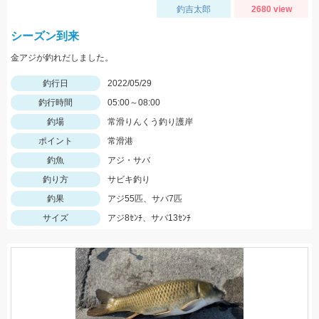
釣吉太郎
2680 view
シーズン到来
金アジが釣れだしました。
釣行日
2022/05/29
釣行時間
05:00～08:00
釣場
常滑りんくう釣り護岸
ポイント
常滑港
釣魚
アジ・サバ
釣り方
サビキ釣り
釣果
アジ55匹、サバ7匹
サイズ
アジ8ｾﾝﾁ、サバ13ｾﾝﾁ