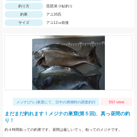
釣り方
琵琶湖 小鮎釣り
釣果
アユ35匹
サイズ
アユ12㎝前後
メジナ(グレ)巣窟にて、日中の満潮時の調査釣行
557 view
まだまだ釣れます！メジナの巣窟(第５回)、真っ昼間の釣
り！
約４時間粘っての釣果です。昼間は厳しいでぅ。粘ってのメジナです。