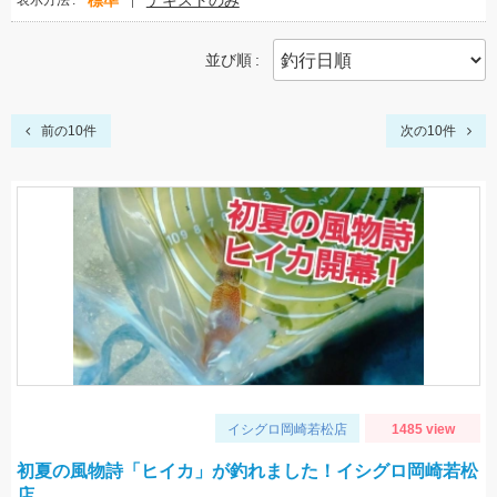
標準
テキストのみ
表示方法
並び順
前の10件
次の10件
イシグロ岡崎若松店
1485 view
初夏の風物詩「ヒイカ」が釣れました！イシグロ岡崎若松
店