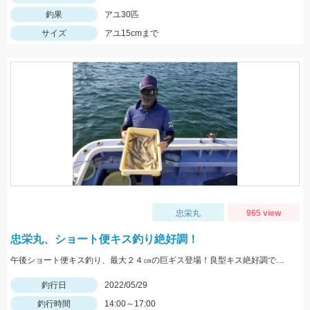
釣果
アユ30匹
サイズ
アユ15cmまで
忠栄丸
965 view
忠栄丸、ショート便キス釣り絶好調！
午後ショート便キス釣り、最大２４㎝の巨ギス登場！良型キス絶好調です！
釣行日
2022/05/29
釣行時間
14:00～17:00