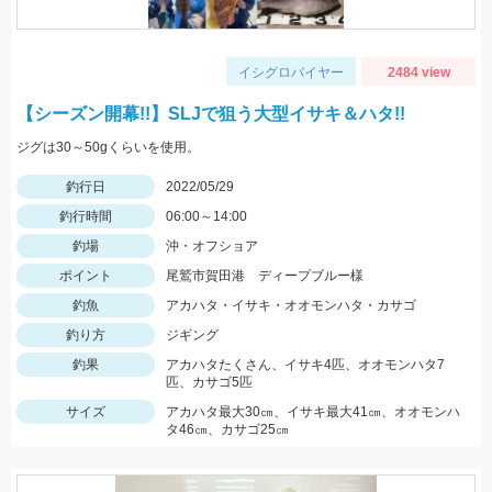
イシグロバイヤー
2484 view
【シーズン開幕!!】SLJで狙う大型イサキ＆ハタ!!
ジグは30～50gくらいを使用。
釣行日
2022/05/29
釣行時間
06:00～14:00
釣場
沖・オフショア
ポイント
尾鷲市賀田港 ディープブルー様
釣魚
アカハタ・イサキ・オオモンハタ・カサゴ
釣り方
ジギング
釣果
アカハタたくさん、イサキ4匹、オオモンハタ7
匹、カサゴ5匹
サイズ
アカハタ最大30㎝、イサキ最大41㎝、オオモンハ
タ46㎝、カサゴ25㎝