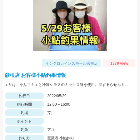
イシグロカインズモール彦根店
1379 view
彦根店 お客様小鮎釣果情報
エサは、小鮎マキエと冷凍シラスのミックス餌を使用。底ずるらせんカゴの流し釣りでの釣果です。
釣行日
2022/05/29
釣行時間
12:00～16:00
釣場
芹川
ポイント
釣魚
アユ
釣り方
琵琶湖 小鮎釣り