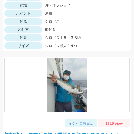
釣場
沖・オフショア
ポイント
港前
釣魚
シロギス
釣り方
船釣り
釣果
シロギス１５～３３匹
サイズ
シロギス最大２４㎝
イシグロ豊田店
1619 view