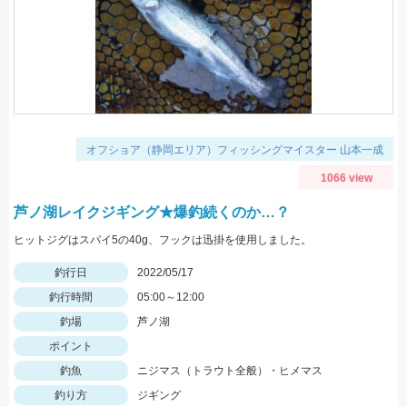
オフショア（静岡エリア）フィッシングマイスター 山本一成
1066 view
芦ノ湖レイクジギング★爆釣続くのか…？
ヒットジグはスパイ5の40g、フックは迅掛を使用しました。
釣行日
2022/05/17
釣行時間
05:00～12:00
釣場
芦ノ湖
ポイント
釣魚
ニジマス（トラウト全般）・ヒメマス
釣り方
ジギング