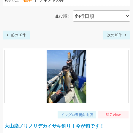
標準
テキストのみ
表示方法
並び順
前の10件
次の10件
イシグロ豊橋向山店
517 view
大山脂ノリノリデカイサキ釣り！今が旬です！