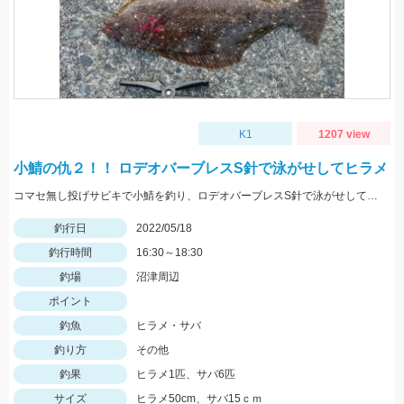
K1
1207 view
小鯖の仇２！！ ロデオバーブレスS針で泳がせしてヒラメ
コマセ無し投げサビキで小鯖を釣り、ロデオバーブレスS針で泳がせしてヒラメゲット。
釣行日
2022/05/18
釣行時間
16:30～18:30
釣場
沼津周辺
ポイント
釣魚
ヒラメ・サバ
釣り方
その他
釣果
ヒラメ1匹、サバ6匹
サイズ
ヒラメ50cm、サバ15ｃｍ