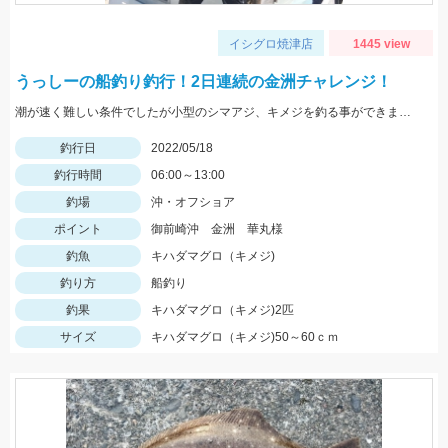
イシグロ焼津店
1445 view
うっしーの船釣り釣行！2日連続の金洲チャレンジ！
潮が速く難しい条件でしたが小型のシマアジ、キメジを釣る事ができました。
釣行日
2022/05/18
釣行時間
06:00～13:00
釣場
沖・オフショア
ポイント
御前崎沖 金洲 華丸様
釣魚
キハダマグロ（キメジ)
釣り方
船釣り
釣果
キハダマグロ（キメジ)2匹
サイズ
キハダマグロ（キメジ)50～60ｃｍ