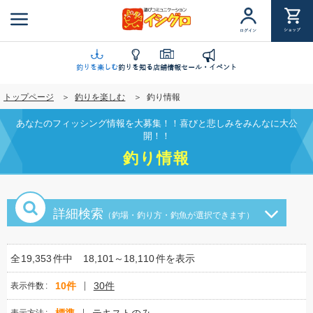
メ
イ
ショップ
ログイン
ン
コ
ン
釣りを楽しむ
釣りを知る
店舗情報
セール・イベント
テ
トップページ
釣りを楽しむ
釣り情報
ン
ツ
あなたのフィッシング情報を大募集！！喜びと悲しみをみんなに大公
に
開！！
移
釣り情報
動
詳細検索
（釣場・釣り方・釣魚が選択できます）
全
19,353
件中
18,101～18,110
件を表示
10件
30件
表示件数