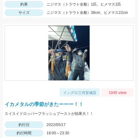
釣果
ニジマス（トラウト全般）1匹、ヒメマス1匹
サイズ
ニジマス（トラウト全般）38cm、ヒメマス22cm
イシグロ三河安城店
1045 view
イカメタルの季節がきたーーー！！
スイスイドロッパーフラッシュブーストが効果大！！
釣行日
2022/05/17
釣行時間
18:00～23:30