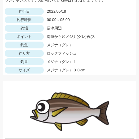
ワンチャンスです。潮が引いている時は釣れないようです。
釣行日
2022/05/18
釣行時間
00:00～05:00
釣場
沼津周辺
ポイント
堤防から尺メジナ(グレ)再び。
釣魚
メジナ（グレ）
釣り方
ロックフィッシュ
釣果
メジナ（グレ）１
サイズ
メジナ（グレ）３０cm