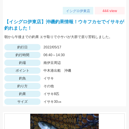
イシグロ伊東店
444 view
【イシグロ伊東店】沖磯釣果情報！ウキフカセでイサキが
釣れました！
朝から午後までの釣果 エサ取りで小サバが大群で居り苦戦しました。
釣行日
2022/05/17
釣行時間
06:40～14:30
釣場
南伊豆周辺
ポイント
中木港出船 沖磯
釣魚
イサキ
釣り方
その他
釣果
イサキ8匹
サイズ
イサキ30㎝