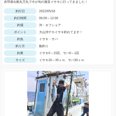
赤羽港出船丸万丸で今が旬の激旨イサキに行ってきました！
釣行日
2022/05/18
釣行時間
06:00～12:00
釣場
沖・オフショア
ポイント
大山沖デカイサキ釣れてます！
釣魚
イサキ・サバ
釣り方
船釣り
釣果
イサキ0～15匹、サバ0～1匹
サイズ
イサキ20～35ｃｍ、サバ30ｃｍ