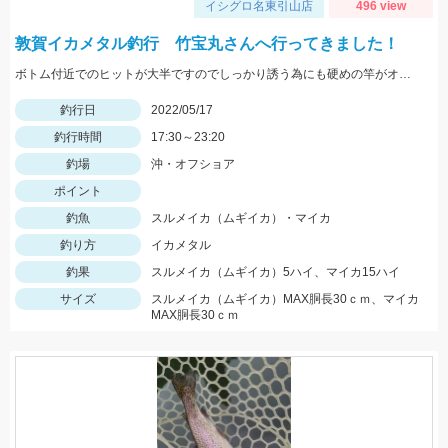
イシグロ名東引山店
496 view
敦賀イカメタル釣行 竹宝丸さんへ行ってきました！
ボトム付近でのヒットが大半ですのでしっかり誘う為にも硬めの竿がオススメ！スッテは基本色の赤緑・赤黄などの20号がメインです。
釣行日
2022/05/17
釣行時間
17:30～23:20
釣場
沖・オフショア
ポイント
釣魚
スルメイカ（ムギイカ）・マイカ
釣り方
イカメタル
釣果
スルメイカ（ムギイカ）5ハイ、マイカ15ハイ
サイズ
スルメイカ（ムギイカ）MAX胴長30ｃｍ、マイカ
MAX胴長30ｃｍ