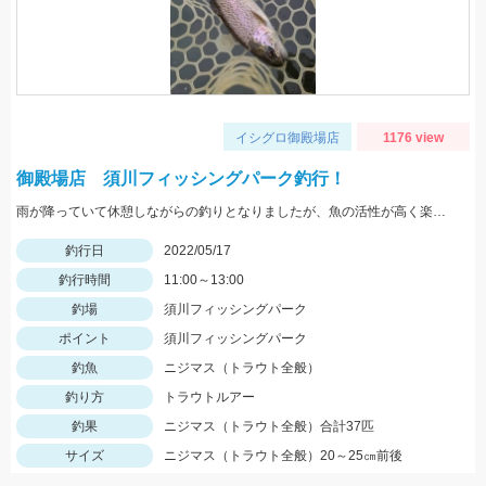
イシグロ御殿場店
1176 view
御殿場店 須川フィッシングパーク釣行！
雨が降っていて休憩しながらの釣りとなりましたが、魚の活性が高く楽しむことができました！Bスパーク2.0ｇのＧマジョーラに反応良かったです。
釣行日
2022/05/17
釣行時間
11:00～13:00
釣場
須川フィッシングパーク
ポイント
須川フィッシングパーク
釣魚
ニジマス（トラウト全般）
釣り方
トラウトルアー
釣果
ニジマス（トラウト全般）合計37匹
サイズ
ニジマス（トラウト全般）20～25㎝前後