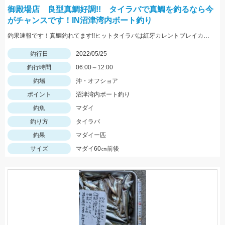
御殿場店 良型真鯛好調!! タイラバで真鯛を釣るなら今
がチャンスです！IN沼津湾内ボート釣り
釣果速報です！真鯛釣れてます!!ヒットタイラバは紅牙カレントブレイカー「ギャルピンク」
釣行日
2022/05/25
釣行時間
06:00～12:00
釣場
沖・オフショア
ポイント
沼津湾内ボート釣り
釣魚
マダイ
釣り方
タイラバ
釣果
マダイー匹
サイズ
マダイ60㎝前後