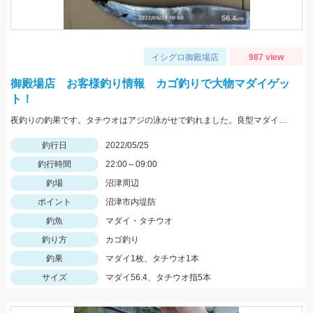
イシグロ御殿場店
987 view
御殿場店 お客様釣り情報 カゴ釣りで大物マダイゲッ
ト！
夜釣りの釣果です。タチウオはアジの泳がせで釣れました。良型マダイおめでとうございます。
釣行日
2022/05/25
釣行時間
22:00～09:00
釣場
沼津周辺
ポイント
沼津市内堤防
釣魚
マダイ・タチウオ
釣り方
カゴ釣り
釣果
マダイ1枚、タチウオ1本
サイズ
マダイ56.4、タチウオ指5本