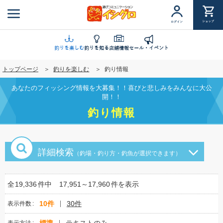
メ
イ
ショップ
ログイン
ン
コ
ン
釣りを楽しむ
釣りを知る
店舗情報
セール・イベント
テ
トップページ
釣りを楽しむ
釣り情報
ン
ツ
あなたのフィッシング情報を大募集！！喜びと悲しみをみんなに大公
に
開！！
移
釣り情報
動
詳細検索
（釣場・釣り方・釣魚が選択できます）
全
19,336
件中
17,951～17,960
件を表示
10件
30件
表示件数