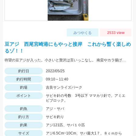
みつやくる
2533 view
豆アジ 西尾宮崎港にもやっと接岸 これから暫く楽しめ
るゾ！！
待望の豆アジが入った。小さいと贅沢は言いっこなし。 南蛮やカラ揚げに最適。今だけの特典。
釣行日
2022/05/25
釣行時間
09:10～11:40
釣場
吉良サンライズパーク
ポイント
サビキ針の号数 3号以下 ママカリ針で。アミエ
ビブロック。
釣魚
アジ・サバ
釣り方
サビキ釣り
釣果
アジ121匹、サバ１０匹
サイズ
アジ6.5Cm~10Cm、サバ最大1７、８ｃｍから