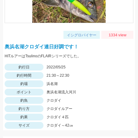
イシグロバイヤー
1334 view
奥浜名湖クロダイ連日好調です！
HITルアーはTsulinoのFLAIRシリーズでした。
釣行日
2022/05/25
釣行時間
21:30～22:30
釣場
浜名湖
ポイント
奥浜名湖流入河川
釣魚
クロダイ
釣り方
クロダイルアー
釣果
クロダイ４匹
サイズ
クロダイ～42㎝