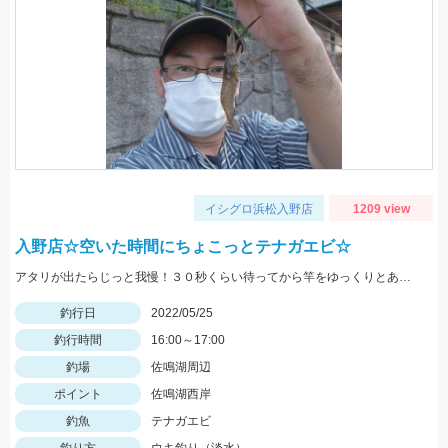
イシグロ浜松入野店
1209 view
入野店☆空いた時間にちょこっとテナガエビ☆
アタリが出たらじっと我慢！３０秒くらい待ってから竿をゆっくりとあげましょう。
釣行日
2022/05/25
釣行時間
16:00～17:00
釣場
佐鳴湖周辺
ポイント
佐鳴湖西岸
釣魚
テナガエビ