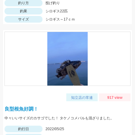
釣り方
投げ釣り
釣果
シロギス22匹
サイズ
シロギス～17ｃｍ
知立店の常連
917 view
良型根魚好調！
中々いいサイズのカサゴでした！ タケノコメバルも混ざりました。
釣行日
2022/05/25