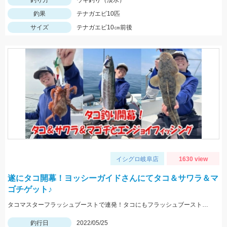
釣り方
ウキ釣り（淡水）
釣果
テナガエビ10匹
サイズ
テナガエビ10㎝前後
イシグロ岐阜店
1630 view
遂にタコ開幕！ヨッシーガイドさんにてタコ＆サワラ＆マ
ゴチゲット♪
タコマスターフラッシュブーストで連発！タコにもフラッシュブーストが効きます！！
釣行日
2022/05/25