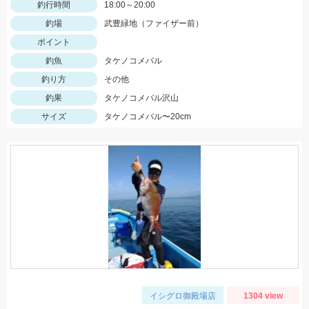
釣行時間
18:00～20:00
釣場
武豊緑地（ファイザー前）
ポイント
釣魚
タケノコメバル
釣り方
その他
釣果
タケノコメバル沢山
サイズ
タケノコメバル〜20cm
イシグロ御殿場店
1304 view