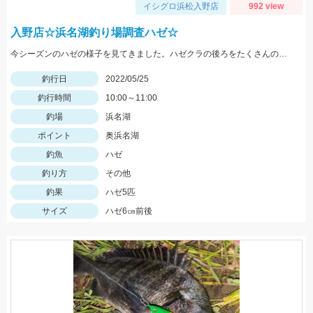
イシグロ浜松入野店
992 view
入野店☆浜名湖釣り場調査ハゼ☆
今シーズンのハゼの様子を見てきました。ハゼクラの後ろをたくさんのハゼが付いてきたので今後楽しみですよ♪今後もちょくちょく様子見てきますね。
釣行日
2022/05/25
釣行時間
10:00～11:00
釣場
浜名湖
ポイント
奥浜名湖
釣魚
ハゼ
釣り方
その他
釣果
ハゼ5匹
サイズ
ハゼ6㎝前後