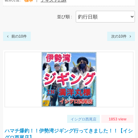
標準
テキストのみ
表示方法
並び順
前の10件
次の10件
イシグロ西尾店
1853 view
ハマチ爆釣！！伊勢湾ジギング行ってきました！！【イシ
グロ西尾店】