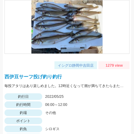
イシグロ静岡中吉田店
1279 view
西伊豆サーフ投げ釣り釣行
毎投アタリはあり楽しめました。12時近くなって潮が満ちてきたらまた食い良くなりましたが、エサ切れで終了しました。エサは赤イソメでした。
釣行日
2022/05/25
釣行時間
06:00～12:00
釣場
その他
ポイント
釣魚
シロギス