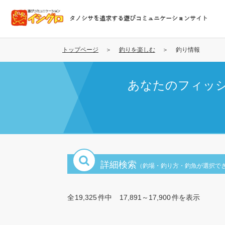
メ
イ
タノシサを追求する遊びコミュニケーションサイト
ン
コ
ン
トップページ
釣りを楽しむ
釣り情報
テ
ン
あなたのフィッ
ツ
に
移
動
詳細検索
（釣場・釣り方・釣魚が選択で
全
19,325
件中
17,891～17,900
件を表示