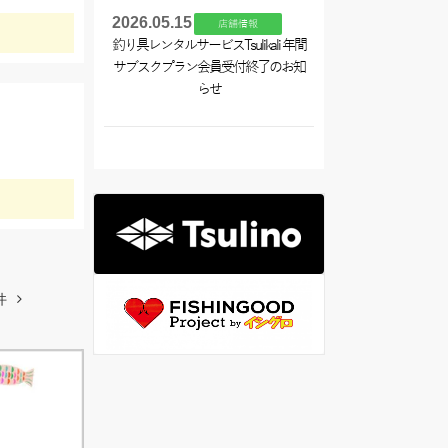
2026.05.15
店舗情報
釣り具レンタルサービスTsulikali 年間
サブスクプラン会員受付終了のお知
らせ
件