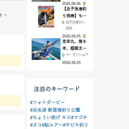
2026.08.06
てきました
【白子漁港釣
件
り桟橋】ちょ
白子漁港 釣り
い投げ釣りが
桟橋
絶好調!キスや
2026.08.05
ハゼが簡単に
忠栄丸、指８
釣れますよ💛
本、超極太ド
沖・オフショア
ラゴン登場！
2026.08.05
注目のキーワード
#フォトダービー
#浜名湖 新居海釣り公園
#ちょうい投げ キス
#マゴチ
#タコ
#鮎ルアー
#サビキ釣り