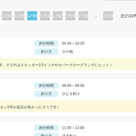
ペ
1788
ペ
1789
カ
1790
ペ
1791
ペ
1792
ペ
1793
ペ
1794
…
1933
次の10
ー
ー
レ
ー
ー
ー
ー
ジ
ジ
ン
ジ
ジ
ジ
ジ
ト
釣行時間
04:30～10:30
釣り方
その他
ペ
ー
号、マゴチはスタッガー3.5インチやカバークローグランデにヒット！
ジ
釣行時間
08:00～09:00
釣り方
サビキ釣り
キン5号が反応が良かったそうです♪
釣行時間
11:00～13:00