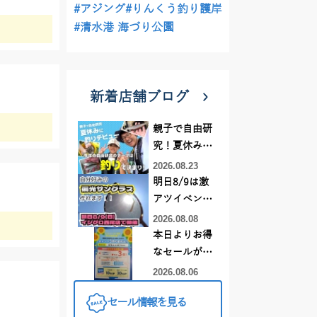
#アジング
#りんくう釣り護岸
#清水港 海づり公園
新着店舗ブログ
親子で自由研
究！夏休みに
釣りデビュー
2026.08.23
明日8/9は激
アツイベント
日！！！～オ
2026.08.08
ーダー偏光グ
本日よりお得
ラス受注会～
なセールがス
タート!!
2026.08.06
セール情報を見る