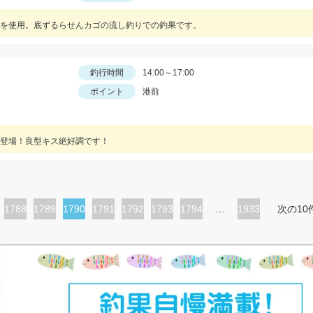
を使用。底ずるらせんカゴの流し釣りでの釣果です。
釣行時間
14:00～17:00
ポイント
港前
登場！良型キス絶好調です！
ペ
1788
ペ
1789
カ
1790
ペ
1791
ペ
1792
ペ
1793
ペ
1794
…
1933
次の10
ー
ー
レ
ー
ー
ー
ー
ジ
ジ
ン
ジ
ジ
ジ
ジ
ト
ペ