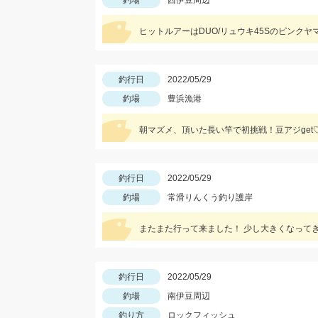
釣場
西伊豆周辺
ヒットルアーはDUO/リュウキ45Sのピンク
釣行日
2022/05/29
釣場
豊浜漁港
朝マズメ、頂いた長い竿で初挑戦！豆アジget
釣行日
2022/05/29
釣場
常滑りんくう釣り護岸
またまた行って来ました！ 少し大きくなって
釣行日
2022/05/29
釣場
南伊豆周辺
釣り方
ロックフィッシュ