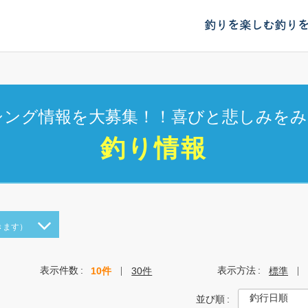
釣りを楽しむ
釣り
シング情報を大募集！！喜びと悲しみをみ
釣り情報
きます）
表示件数
表示方法
10件
30件
標準
並び順