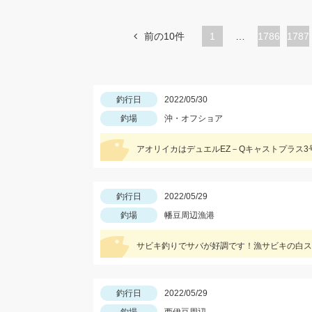
前の10件
1
…
ペ
1786
ペ
1787
ー
ー
ジ
ジ
釣行日
2022/05/30
釣場
沖・オフショア
アオリイカはデュエルEZ－Qキャストプラス3
釣行日
2022/05/29
釣場
幡豆周辺漁港
サビキ釣りでサバが好調です！漁サビキの白ス
釣行日
2022/05/29