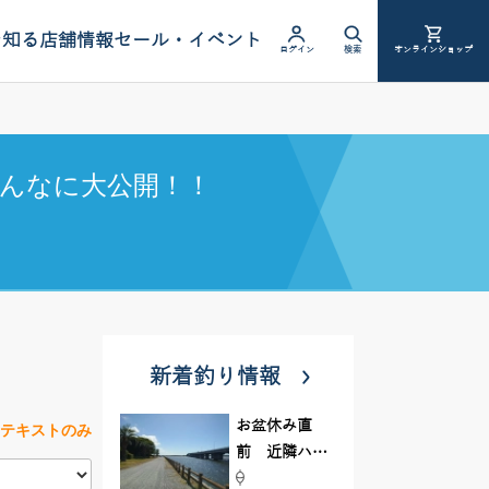
を知る
店舗情報
セール・イベント
ログイン
検索
オンラインショップ
んなに大公開！！
新着釣り情報
お盆休み直
テキストのみ
前 近隣ハゼ
釣り場調査し