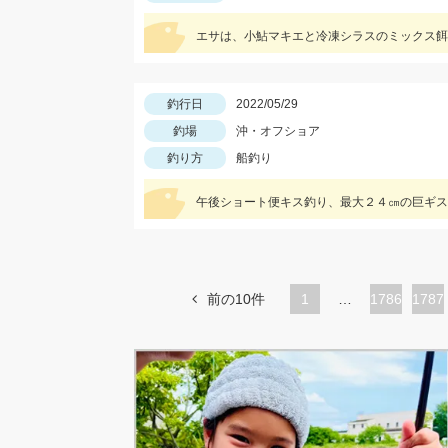
エサは、小鮎マキエと冷凍シラスのミックス餌
釣行日
2022/05/29
釣場
沖・オフショア
釣り方
船釣り
午後ショート便キス釣り、最大２４㎝の巨ギス
前の10件
1
…
ペ
1786
ペ
1787
ー
ー
ジ
ジ