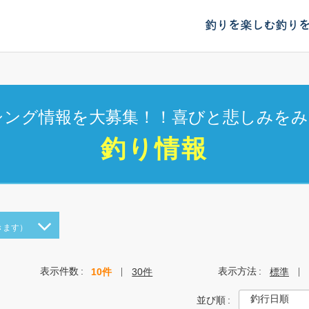
釣りを楽しむ
釣り
シング情報を大募集！！喜びと悲しみをみ
釣り情報
きます）
表示件数
表示方法
10件
30件
標準
並び順