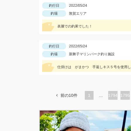
釣行日
2022/05/24
釣場
敦賀エリア
表層での釣果でした！
釣行日
2022/05/24
釣場
新舞子マリンパーク釣り施設
仕掛けは がまかつ 手返しキス５号を使用し
前の10件
1
…
ペ
1794
ペ
1795
ー
ー
ジ
ジ