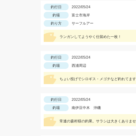
釣行日
2022/05/24
釣場
富士市海岸
釣り方
サーフルアー
ランガンしてようやく仕留めた一枚！
釣行日
2022/05/24
釣場
西浦周辺
ちょい投げでシロギス・メゴチなど釣れてます
釣行日
2022/05/24
釣場
南伊豆中木 沖磯
常連の森村様の釣果。サラシは大きくありませ