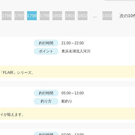
ペ
1796
ペ
1797
カ
1798
ペ
1799
ペ
1800
ペ
1801
ペ
1802
…
1933
次の10
ー
ー
レ
ー
ー
ー
ー
ジ
ジ
ン
ジ
ジ
ジ
ジ
ト
釣行時間
21:00～22:00
ポイント
奥浜名湖流入河川
ペ
ー
ジ
「FLAIR」シリーズ。
釣行時間
05:00～12:00
釣り方
船釣り
イが狙えます。