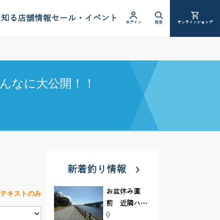
を知る
店舗情報
セール・イベント
ログイン
検索
オンラインショップ
んなに大公開！！
新着釣り情報
お盆休み直
テキストのみ
前 近隣ハゼ
釣り場調査し