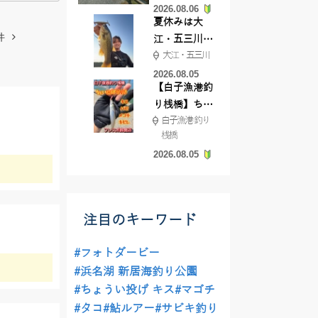
2026.08.06
てきました
夏休みは大
件
江・五三川で
大江・五三川
バスフィッシ
ング♪
2026.08.05
【白子漁港釣
り桟橋】ちょ
白子漁港 釣り
い投げ釣りが
桟橋
絶好調!キスや
2026.08.05
ハゼが簡単に
釣れますよ💛
注目のキーワード
#フォトダービー
#浜名湖 新居海釣り公園
#ちょうい投げ キス
#マゴチ
#タコ
#鮎ルアー
#サビキ釣り