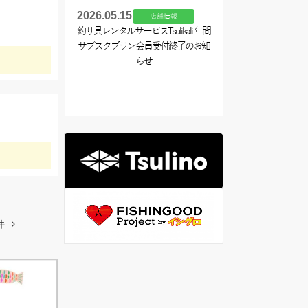
2026.05.15
店舗情報
釣り具レンタルサービスTsulikali 年間
サブスクプラン会員受付終了のお知
らせ
件