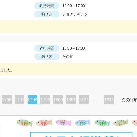
釣行時間
13:00～17:00
釣り方
ショアジギング
釣行時間
15:30～17:00
釣り方
その他
ました。
ペ
1796
ペ
1797
カ
1798
ペ
1799
ペ
1800
ペ
1801
ペ
1802
…
1933
次の10
ー
ー
レ
ー
ー
ー
ー
ジ
ジ
ン
ジ
ジ
ジ
ジ
ト
ペ