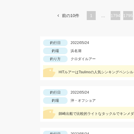
前の10件
1
…
ペ
1794
ペ
1795
ー
ー
ジ
ジ
釣行日
2022/05/24
釣場
浜名湖
釣り方
クロダイルアー
HITルアーはTsulinoの人気シンキングペンシル
釣行日
2022/05/24
釣場
沖・オフショア
師崎出船で比較的ライトなタックルでキンメダ