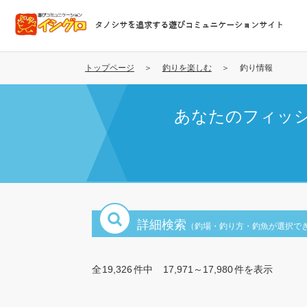
メ
イ
タノシサを追求する遊びコミュニケーションサイト
ン
コ
ン
トップページ
釣りを楽しむ
釣り情報
テ
ン
あなたのフィッ
ツ
に
移
動
詳細検索
（釣場・釣り方・釣魚が選択で
全
19,326
件中
17,971～17,980
件を表示