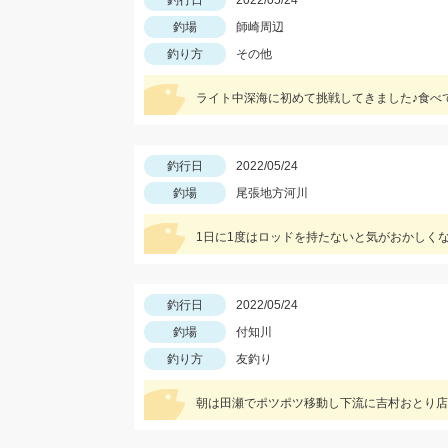
釣行日
2022/05/24
釣場
師崎周辺
釣り方
その他
釣行日
2022/05/24
釣場
尾張地方河川
1日に1度はロッドを持たないと気がおかしく
釣行日
2022/05/24
釣場
付知川
釣り方
友釣り
朝は田瀬でポツポツ移動し下流に吉村おとり店さ