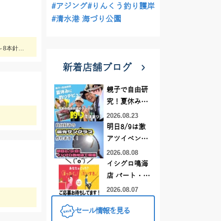
#アジング
#りんくう釣り護岸
#清水港 海づり公園
ライト中深海に初めて挑戦してきました♪食べておいしいキンメを釣ってみてはいかがでしょうか？ 水深300～400ｍで仕掛けは5～8本針のライト中深海用胴突き仕掛けに250号のオモリを使用しました
新着店舗ブログ
親子で自由研
究！夏休みに
釣りデビュー
2026.08.23
明日8/9は激
アツイベント
日！！！～オ
2026.08.08
ーダー偏光グ
イシグロ鳴海
ラス受注会～
店 パート・ア
ルバイトスタ
2026.08.07
ッフまだまだ
セール情報を見る
募集中！