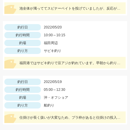
池全体が濁っててスピナーベイトを投げていましたが、反応がなくジャッカルRVバグ1.5を投げると一投目でヒット！
釣行日
2022/05/20
釣行時間
10:00～10:15
釣場
福田周辺
釣り方
サビキ釣り
福田港ではサビキ釣りで豆アジが釣れています。早朝から釣りをしている方で２００匹以上釣っている方もいらっしゃいました。
釣行日
2022/05/19
釣行時間
05:00～12:30
釣場
沖・オフショア
釣り方
船釣り
仕掛けが長く扱いが大変なため、プラ枠があると仕掛けの投入が楽ですよ！