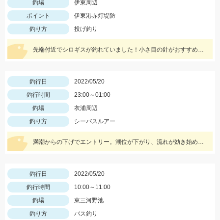
釣場
伊東周辺
ポイント
伊東港赤灯堤防
釣り方
投げ釣り
先端付近でシロギスが釣れていました！小さ目の針がおすすめです。
釣行日
2022/05/20
釣行時間
23:00～01:00
釣場
衣浦周辺
釣り方
シーバスルアー
満潮からの下げでエントリー。潮位が下がり、流れが効き始めるとボイル多数。小型ルアーでスローで巻くと効果的でした。
釣行日
2022/05/20
釣行時間
10:00～11:00
釣場
東三河野池
釣り方
バス釣り