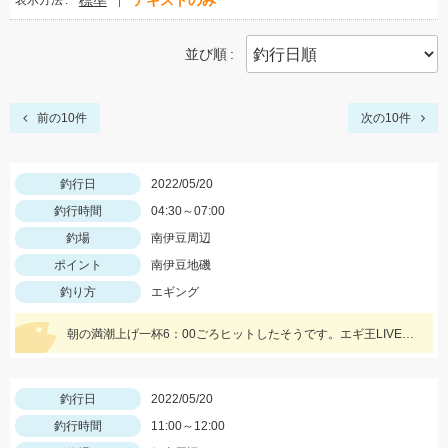
標準
テキストのみ
表示方法
並び順
前の10件
次の10件
釣行日
2022/05/20
釣行時間
04:30～07:00
釣場
南伊豆周辺
ポイント
南伊豆地磯
釣り方
エギング
朝の満潮上げ一杯6：00ごろヒットしたそうです。エギ王LIVEシャロー3.5号ムラムラチェリーを使用。情報提供ありがとうございます！
釣行日
2022/05/20
釣行時間
11:00～12:00