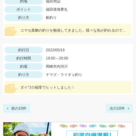
釣場
福田周辺
ポイント
福田港海豊丸
釣り方
船釣り
コマセ真鯛の釣りを勉強してきました。様々な魚が釣れるので水面に上がってくるまでドキドキです!!
釣行日
2022/05/19
釣行時間
19:00～20:00
釣場
岡崎市内河川
釣り方
ナマズ・ライギョ釣り
ダイワの福零でヒットしました！
前の10件
次の10件