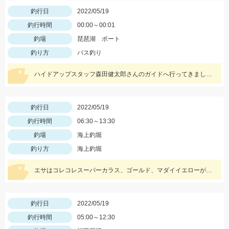
釣行日
2022/05/19
釣行時間
00:00～00:01
釣場
琵琶湖 ボート
釣り方
バス釣り
ハイドアップスタッフ森田健太郎さんのガイドへ行ってきました。ショットワッキーを使用して釣りました。
釣行日
2022/05/19
釣行時間
06:30～13:30
釣場
海上釣堀
釣り方
海上釣堀
エサはコレコレスーパーカラス、ゴールド、マダイイエローが好釣果を叩き出しました！タックルはプロミネント海上釣堀両軸ＳＰの感度が最高です！
釣行日
2022/05/19
釣行時間
05:00～12:30