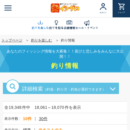
メ
イ
ショップ
ログイン
ン
コ
ン
釣りを楽しむ
釣りを知る
店舗情報
セール・イベント
テ
トップページ
釣りを楽しむ
釣り情報
ン
ツ
あなたのフィッシング情報を大募集！！喜びと悲しみをみんなに大公
に
開！！
移
釣り情報
動
詳細検索
（釣場・釣り方・釣魚が選択できます）
全
19,348
件中
18,061～18,070
件を表示
10件
30件
表示件数