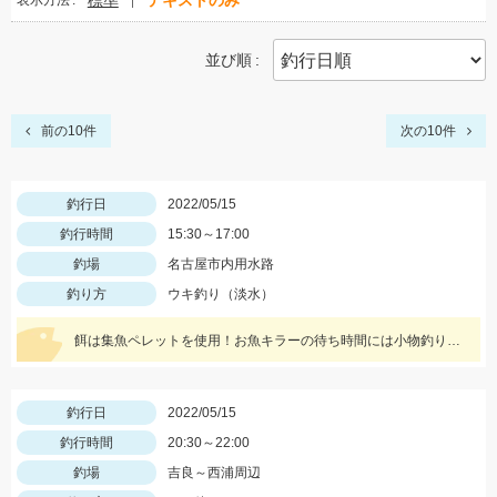
標準
テキストのみ
表示方法
並び順
前の10件
次の10件
釣行日
2022/05/15
釣行時間
15:30～17:00
釣場
名古屋市内用水路
釣り方
ウキ釣り（淡水）
餌は集魚ペレットを使用！お魚キラーの待ち時間には小物釣りをして楽しみましょう！
釣行日
2022/05/15
釣行時間
20:30～22:00
釣場
吉良～西浦周辺