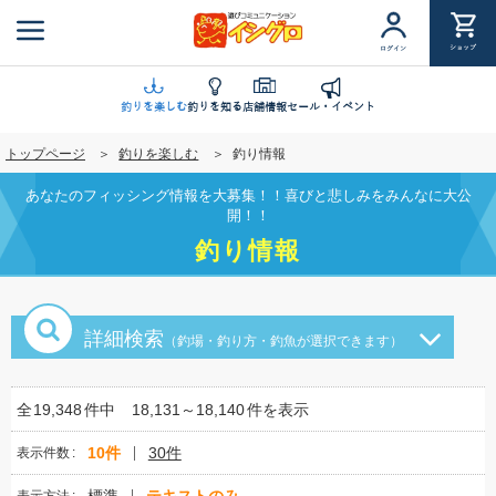
メ
イ
ショップ
ログイン
ン
コ
ン
釣りを楽しむ
釣りを知る
店舗情報
セール・イベント
テ
トップページ
釣りを楽しむ
釣り情報
ン
ツ
あなたのフィッシング情報を大募集！！喜びと悲しみをみんなに大公
に
開！！
移
釣り情報
動
詳細検索
（釣場・釣り方・釣魚が選択できます）
全
19,348
件中
18,131～18,140
件を表示
10件
30件
表示件数