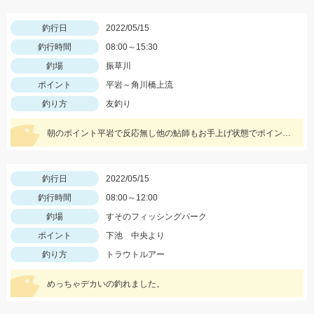
釣行日
2022/05/15
釣行時間
08:00～15:30
釣場
振草川
ポイント
平岩～角川橋上流
釣り方
友釣り
朝のポイント平岩で反応無し他の鮎師もお手上げ状態でポイント移動で角川橋上流に！瀬の中で５匹のみ追いも弱く渋い釣行でした
釣行日
2022/05/15
釣行時間
08:00～12:00
釣場
すそのフィッシングパーク
ポイント
下池 中央より
釣り方
トラウトルアー
めっちゃデカいの釣れました。