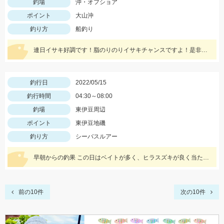
釣場
沖・オフショア
ポイント
大山沖
釣り方
船釣り
連日イサキ好調です！脂のりのりイサキチャンスですよ！是非どうぞ！
釣行日
2022/05/15
釣行時間
04:30～08:00
釣場
東伊豆周辺
ポイント
東伊豆地磯
釣り方
シーバスルアー
早朝からの釣果 この日はベイトが多く、ヒラスズキが良く当たった！
前の10件
次の10件