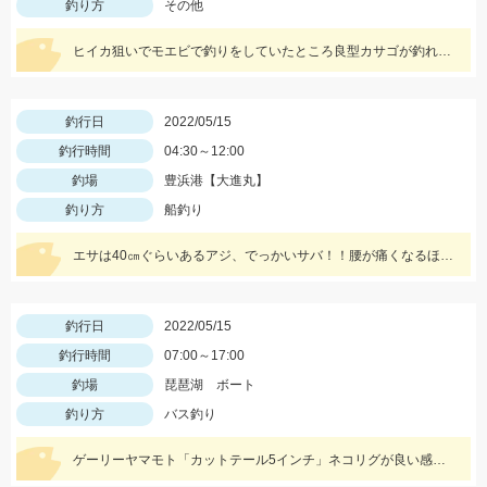
釣り方
その他
ヒイカ狙いでモエビで釣りをしていたところ良型カサゴが釣れました！
釣行日
2022/05/15
釣行時間
04:30～12:00
釣場
豊浜港【大進丸】
釣り方
船釣り
エサは40㎝ぐらいあるアジ、でっかいサバ！！腰が痛くなるほどの強烈な引き、ロマンです。
釣行日
2022/05/15
釣行時間
07:00～17:00
釣場
琵琶湖 ボート
釣り方
バス釣り
ゲーリーヤマモト「カットテール5インチ」ネコリグが良い感じ♪♪