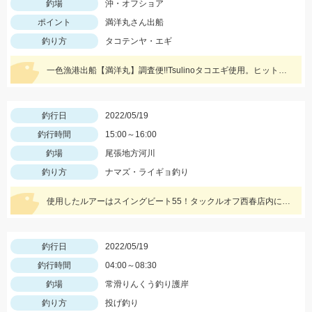
釣場
沖・オフショア
ポイント
満洋丸さん出船
釣り方
タコテンヤ・エギ
一色漁港出船【満洋丸】調査便!!Tsulinoタコエギ使用。ヒットカラーはホワイト・レッド
釣行日
2022/05/19
釣行時間
15:00～16:00
釣場
尾張地方河川
釣り方
ナマズ・ライギョ釣り
使用したルアーはスイングビート55！タックルオフ西春店内に在庫がございます！
釣行日
2022/05/19
釣行時間
04:00～08:30
釣場
常滑りんくう釣り護岸
釣り方
投げ釣り