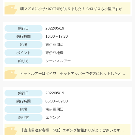
朝マズメに小サバの回遊がありました！ シロギスも小型ですが、数が釣れていますよ！
釣行日
2022/05/19
釣行時間
16:00～17:30
釣場
東伊豆周辺
ポイント
東伊豆地磯
釣り方
シーバスルアー
ヒットルアーはダイワ セットアッパーで夕方にヒットしたとのことです。83ｃｍ5ｋｇのナイスサイズでした！情報提供ありがとうございます！
釣行日
2022/05/19
釣行時間
06:00～09:00
釣場
南伊豆周辺
釣り方
エギング
【当店常連お客様 S様】エギング情報ありがとうございます。 朝マヅメの時間帯３杯立て続けに、1.8㌔・800ｇ・900ｇが釣れました！ 1.8㌔のヒットエギは【エギ王Ｋ3.5号 黒潮ＳＰ マッスルファイト】