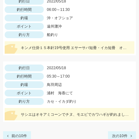
釣行日
2022/05/18
釣行時間
06:00～11:30
釣場
沖・オフショア
ポイント
遠州灘沖
釣り方
船釣り
キンメ仕掛１５本針19号使用 エサーサバ短冊・イカ短冊 オモリー２ｋｇ使用
釣行日
2022/05/18
釣行時間
05:30～17:00
釣場
鳥羽周辺
ポイント
浦村 海香にて
釣り方
カセ・イカダ釣り
サシエはオキアミコーンでチヌ、モエビでカワハギが釣れました！
前の10件
次の10件