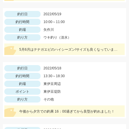
釣行日
2022/05/19
釣行時間
10:00～11:00
釣場
矢作川
釣り方
ウキ釣り（淡水）
5月6月はテナガエビのハイシーズン!サイズも良くなっています!エサは石ゴカイで、小さく切ると針掛かりアップします!
釣行日
2022/05/18
釣行時間
13:30～18:30
釣場
東伊豆周辺
ポイント
東伊豆堤防
釣り方
その他
午後から夕方での釣果 16：00過ぎてから良型が釣れました！