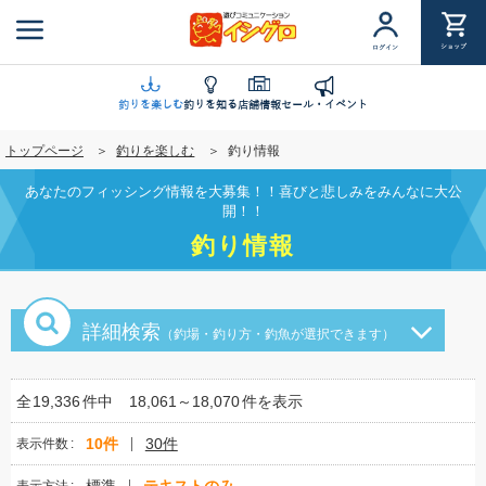
メ
イ
ショップ
ログイン
ン
コ
ン
釣りを楽しむ
釣りを知る
店舗情報
セール・イベント
テ
トップページ
釣りを楽しむ
釣り情報
ン
ツ
あなたのフィッシング情報を大募集！！喜びと悲しみをみんなに大公
に
開！！
移
釣り情報
動
詳細検索
（釣場・釣り方・釣魚が選択できます）
全
19,336
件中
18,061～18,070
件を表示
10件
30件
表示件数