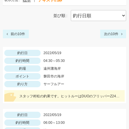
標準
テキストのみ
表示方法
並び順
前の10件
次の10件
釣行日
2022/05/19
釣行時間
04:30～05:30
釣場
遠州灘海岸
ポイント
磐田市の海岸
釣り方
サーフルアー
スタッフ村松の釣果です。ヒットルーはDUOのフリッパーZ24gヒラメキャンディ！
釣行日
2022/05/19
釣行時間
06:00～13:00