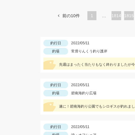
前の10件
1
…
ペ
1814
ペ
1815
ー
ー
ジ
ジ
釣行日
2022/05/11
釣場
常滑りんくう釣り護岸
先週はまったく当たりもなく終わりましたが今
釣行日
2022/05/11
釣場
碧南海釣り広場
釣行日
2022/05/11