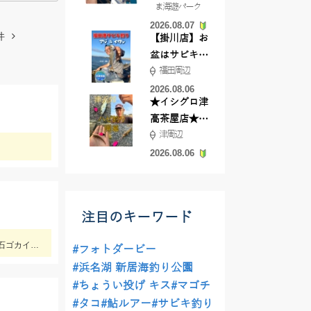
ま海遊パーク
根店
2026.08.07
件
【掛川店】お
盆はサビキ釣
福田周辺
りいきません
か?
2026.08.06
★イシグロ津
高茶屋店★津
津周辺
近郊ハゼ釣れ
！
てます！
2026.08.06
注目のキーワード
遂に！碧南海釣り公園でもシロギスが釣れました！！仕掛けは船でもちょい投げでも使いやすい「師崎沖船キス仕掛け」！えさは石ゴカイがオススメ♪
#フォトダービー
#浜名湖 新居海釣り公園
#ちょうい投げ キス
#マゴチ
#タコ
#鮎ルアー
#サビキ釣り