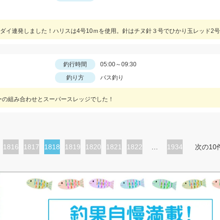
釣行時間
05:00～09:30
釣り方
バス釣り
ラーの組み合わせとスーパースレッジでした！
ペ
1816
ペ
1817
カ
1818
ペ
1819
ペ
1820
ペ
1821
ペ
1822
…
1934
次の10
ー
ー
レ
ー
ー
ー
ー
ジ
ジ
ン
ジ
ジ
ジ
ジ
ト
ペ