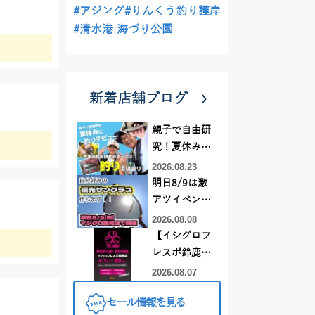
#アジング
#りんくう釣り護岸
#清水港 海づり公園
新着店舗ブログ
親子で自由研
究！夏休みに
釣りデビュー
2026.08.23
明日8/9は激
アツイベント
日！！！～オ
2026.08.08
ーダー偏光グ
【イシグロフ
ラス受注会～
レスポ鈴鹿
店】2026年夏
2026.08.07
YGラボ POP-
セール情報を見る
UP STORE開