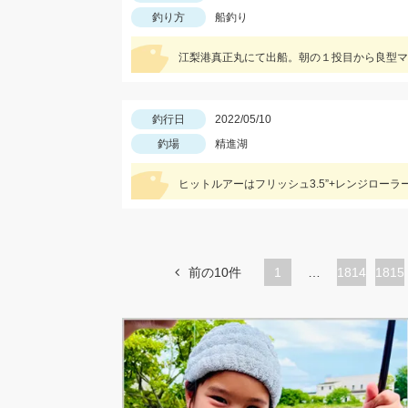
釣り方
船釣り
釣行日
2022/05/10
釣場
精進湖
ヒットルアーはフリッシュ3.5”+レンジロー
前の10件
1
…
ペ
1814
ペ
1815
ー
ー
ジ
ジ