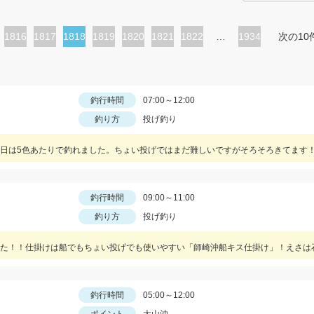
ペ
1816
ペ
1817
カ
1818
ペ
1819
ペ
1820
ペ
1821
ペ
1822
…
1934
次の10
ー
ー
レ
ー
ー
ー
ー
ジ
ジ
ン
ジ
ジ
ジ
ジ
ト
釣行時間
07:00～12:00
釣り方
投げ釣り
ペ
ー
日は5色あたりで釣れました。ちょい投げではまだ難しいですがそろそろきてます
ジ
釣行時間
09:00～11:00
釣り方
投げ釣り
釣行時間
05:00～12:00