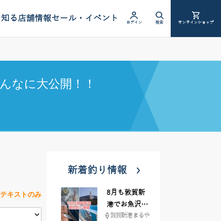
を知る
店舗情報
セール・イベント
ログイン
検索
オンラインショップ
んなに大公開！！
新着釣り情報
8月も敦賀新
テキストのみ
港でお魚沢山
敦賀新港 まるや
♪ イシグロ彦