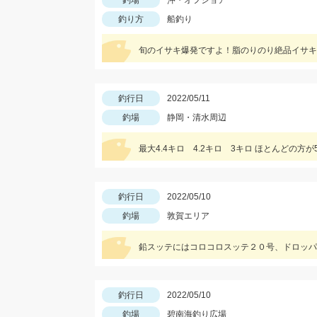
釣場
沖・オフショア
釣り方
船釣り
旬のイサキ爆発ですよ！脂のりのり絶品イサキ
釣行日
2022/05/11
釣場
静岡・清水周辺
最大4.4キロ 4.2キロ 3キロ ほとんどの方が
釣行日
2022/05/10
釣場
敦賀エリア
鉛スッテにはコロコロスッテ２０号、ドロッパ
釣行日
2022/05/10
釣場
碧南海釣り広場