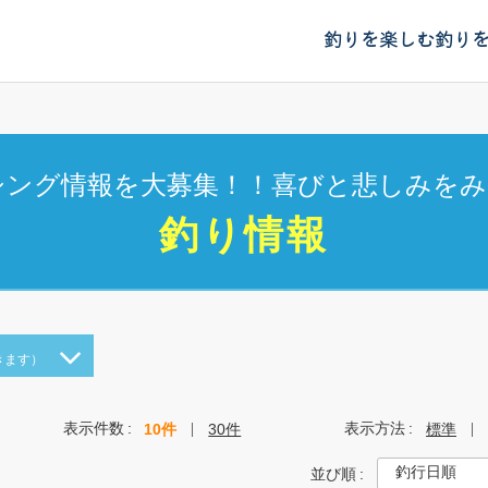
釣りを楽しむ
釣り
シング情報を大募集！！喜びと悲しみをみ
釣り情報
きます）
表示件数
表示方法
10件
30件
標準
並び順