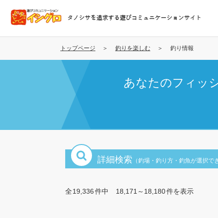
メ
イ
タノシサを追求する遊びコミュニケーションサイト
ン
コ
ン
トップページ
釣りを楽しむ
釣り情報
テ
ン
あなたのフィッ
ツ
に
移
動
詳細検索
（釣場・釣り方・釣魚が選択で
全
19,336
件中
18,171～18,180
件を表示