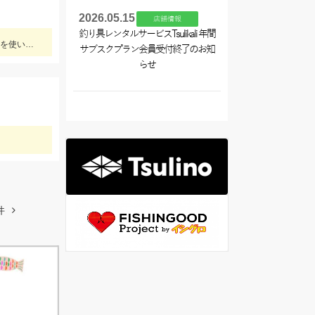
2026.05.15
店舗情報
釣り具レンタルサービスTsulikali 年間
江梨港真正丸にて出船。朝の１投目から良型マダイ連発しました！ハリスは4号10ｍを使用。針はチヌ針３号でひかり玉レッド2号を使いました！
サブスクプラン会員受付終了のお知
らせ
件