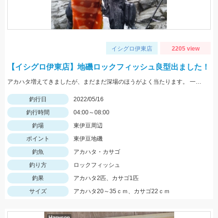
イシグロ伊東店
2205 view
【イシグロ伊東店】地磯ロックフィッシュ良型出ました！
アカハタ増えてきましたが、まだまだ深場のほうがよく当たります。 一誠ジャコバグ3.2インチのテキサスリグでヒット。
釣行日
2022/05/16
釣行時間
04:00～08:00
釣場
東伊豆周辺
ポイント
東伊豆地磯
釣魚
アカハタ・カサゴ
釣り方
ロックフィッシュ
釣果
アカハタ2匹、カサゴ1匹
サイズ
アカハタ20～35ｃｍ、カサゴ22ｃｍ