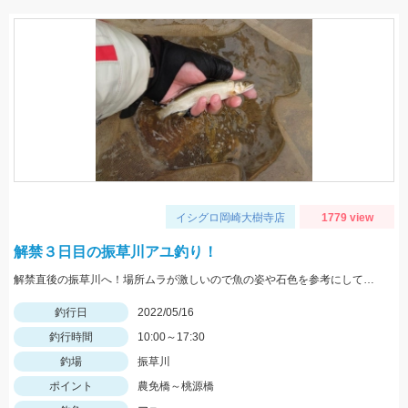
イシグロ岡崎大樹寺店
1779 view
解禁３日目の振草川アユ釣り！
解禁直後の振草川へ！場所ムラが激しいので魚の姿や石色を参考にして入川しましょう。大樹寺店スタッフ岩崎釣行
釣行日
2022/05/16
釣行時間
10:00～17:30
釣場
振草川
ポイント
農免橋～桃源橋