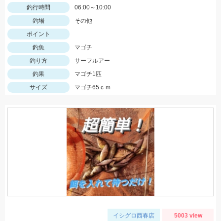
釣行時間
06:00～10:00
釣場
その他
ポイント
釣魚
マゴチ
釣り方
サーフルアー
釣果
マゴチ1匹
サイズ
マゴチ65ｃｍ
イシグロ西春店
5003 view