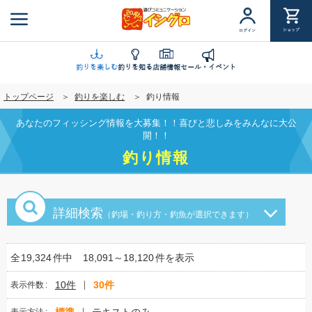
メ
イ
ショップ
ログイン
ン
コ
ン
釣りを楽しむ
釣りを知る
店舗情報
セール・イベント
テ
トップページ
釣りを楽しむ
釣り情報
ン
ツ
あなたのフィッシング情報を大募集！！喜びと悲しみをみんなに大公
に
開！！
移
釣り情報
動
詳細検索
（釣場・釣り方・釣魚が選択できます）
全
19,324
件中
18,091～18,120
件を表示
10件
30件
表示件数