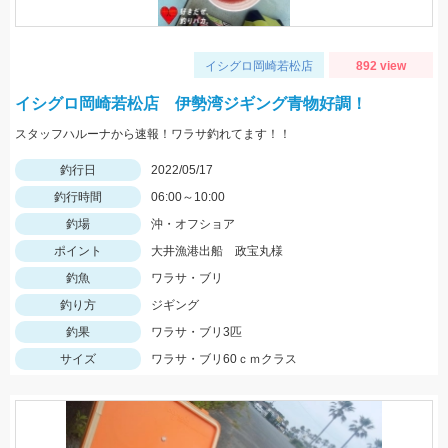
イシグロ岡崎若松店
892 view
イシグロ岡崎若松店 伊勢湾ジギング青物好調！
スタッフハルーナから速報！ワラサ釣れてます！！
釣行日
2022/05/17
釣行時間
06:00～10:00
釣場
沖・オフショア
ポイント
大井漁港出船 政宝丸様
釣魚
ワラサ・ブリ
釣り方
ジギング
釣果
ワラサ・ブリ3匹
サイズ
ワラサ・ブリ60ｃｍクラス