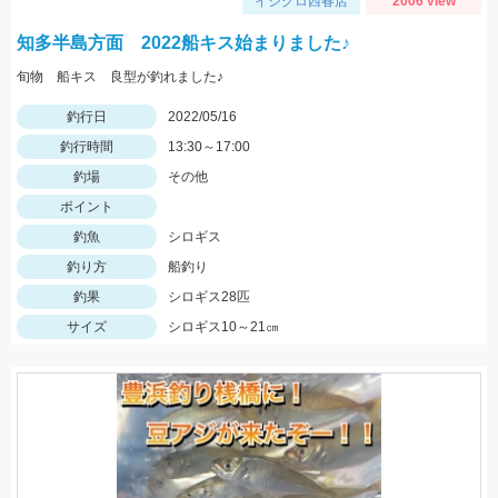
イシグロ西春店
2006 view
知多半島方面 2022船キス始まりました♪
旬物 船キス 良型が釣れました♪
釣行日
2022/05/16
釣行時間
13:30～17:00
釣場
その他
ポイント
釣魚
シロギス
釣り方
船釣り
釣果
シロギス28匹
サイズ
シロギス10～21㎝