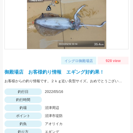
イシグロ御殿場店
928 view
御殿場店 お客様釣り情報 エギング好釣果！
お客様からの釣り情報です。２ｋｇ近い良型サイズ。おめでとうございます。
釣行日
2022/05/16
釣行時間
釣場
沼津周辺
ポイント
沼津市堤防
釣魚
アオリイカ
釣り方
エギング