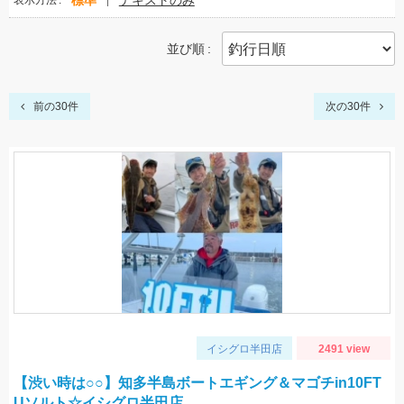
標準
テキストのみ
表示方法
並び順
前の30件
次の30件
イシグロ半田店
2491 view
【渋い時は○○】知多半島ボートエギング＆マゴチin10FT
Uソルト☆イシグロ半田店