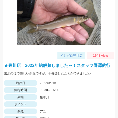
イシグロ豊川店
1948 view
★豊川店 2022年鮎解禁しました～！スタッフ野澤釣行
出水の後で厳しい釣況ですが、十分楽しむことができました♪
釣行日
2022/05/16
釣行時間
08:30～16:30
釣場
振草川
ポイント
釣魚
アユ