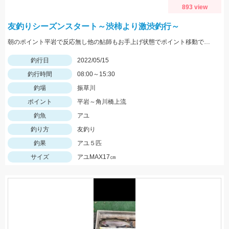
893 view
友釣りシーズンスタート～渋柿より激渋釣行～
朝のポイント平岩で反応無し他の鮎師もお手上げ状態でポイント移動で角川橋上流に！瀬の中で５匹のみ追いも弱く渋い釣行でした
釣行日
2022/05/15
釣行時間
08:00～15:30
釣場
振草川
ポイント
平岩～角川橋上流
釣魚
アユ
釣り方
友釣り
釣果
アユ５匹
サイズ
アユMAX17㎝