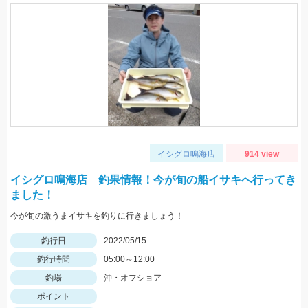
イシグロ鳴海店
914 view
イシグロ鳴海店 釣果情報！今が旬の船イサキへ行ってき
ました！
今が旬の激うまイサキを釣りに行きましょう！
釣行日
2022/05/15
釣行時間
05:00～12:00
釣場
沖・オフショア
ポイント