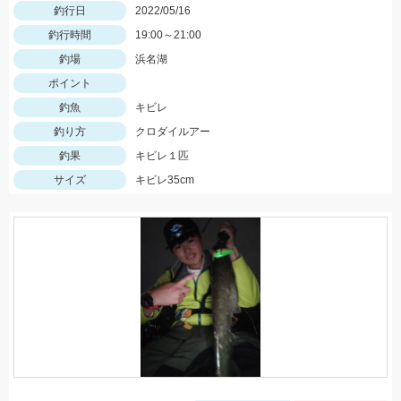
釣行日
2022/05/16
釣行時間
19:00～21:00
釣場
浜名湖
ポイント
釣魚
キビレ
釣り方
クロダイルアー
釣果
キビレ１匹
サイズ
キビレ35cm