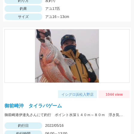
釣り方
友釣り
釣果
アユ17匹
サイズ
アユ16～13cm
イシグロ浜松入野店
1044 view
御前崎沖 タイラバゲーム
御前崎港伊達丸さんにて釣行 ポイント水深１４０ｍ～８０ｍ 浮き気味のやる気のある真鯛を探す釣り方でした。
釣行日
2022/05/16
釣行時間
06:00～13:00