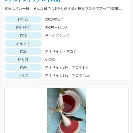
本日は渋い一日。そんな日でも1匹を絞り出す技をブログでアップ!!是非ご覧ください。
釣行日
2022/05/17
釣行時間
05:00～11:00
釣場
沖・オフショア
ポイント
釣魚
アオリイカ・マゴチ
釣り方
その他
釣果
アオリイカ2杯、マゴチ1匹
サイズ
アオリイカ1㎏、マゴチ45㎝