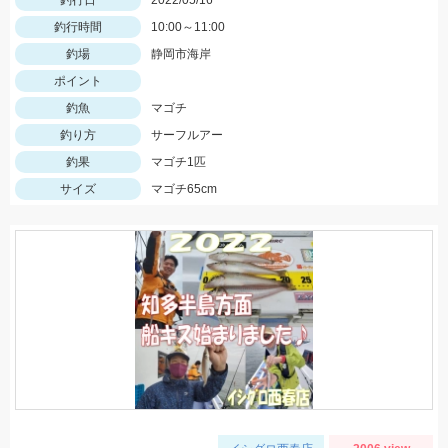
釣行日
2022/05/16
釣行時間
10:00～11:00
釣場
静岡市海岸
ポイント
釣魚
マゴチ
釣り方
サーフルアー
釣果
マゴチ1匹
サイズ
マゴチ65cm