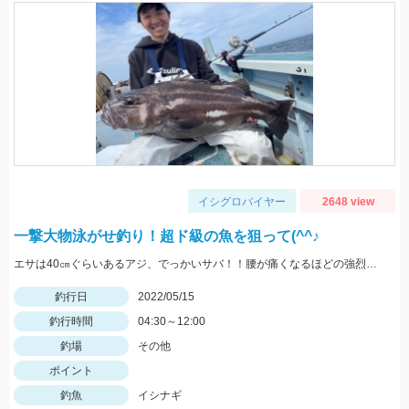
イシグロバイヤー
2648 view
一撃大物泳がせ釣り！超ド級の魚を狙って(^^♪
エサは40㎝ぐらいあるアジ、でっかいサバ！！腰が痛くなるほどの強烈な引き、ロマンです。
釣行日
2022/05/15
釣行時間
04:30～12:00
釣場
その他
ポイント
釣魚
イシナギ