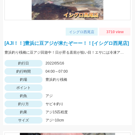
イシグロ西尾店
3710 view
[AJI！！]豊浜に豆アジが来たぞーー！！[イシグロ西尾店]
豊浜釣り桟橋に豆アジ回遊中！日が昇る直前が狙い目！エサには冷凍アミエビ＆王道アジを使用しました！
釣行日
2022/05/16
釣行時間
04:00～07:00
釣場
豊浜釣り桟橋
ポイント
釣魚
アジ
釣り方
サビキ釣り
釣果
アジ15匹程度
サイズ
アジ~10cm