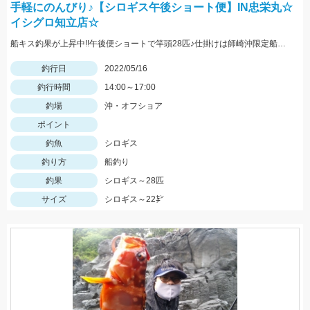
手軽にのんびり♪【シロギス午後ショート便】IN忠栄丸☆
イシグロ知立店☆
船キス釣果が上昇中!!午後便ショートで竿頭28匹♪仕掛けは師崎沖限定船キス仕掛け7号です♪
釣行日
2022/05/16
釣行時間
14:00～17:00
釣場
沖・オフショア
ポイント
釣魚
シロギス
釣り方
船釣り
釣果
シロギス～28匹
サイズ
シロギス～22㌢