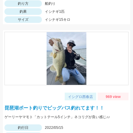
釣り方
船釣り
釣果
イシナギ1匹
サイズ
イシナギ15キロ
イシグロ西春店
969 view
琵琶湖ボート釣りでビッグバス釣れてます！！
ゲーリーヤマモト「カットテール5インチ」ネコリグが良い感じ♪♪
釣行日
2022/05/15