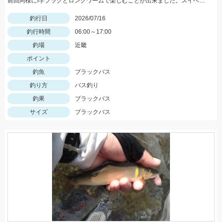
前回同様にI字プラグとロングワームで楽しむことが出来ました。スイベル付きフックで糸撚れ対策をするのがキモです！
釣行日
2026/07/16
釣行時間
06:00～17:00
釣場
近畿
ポイント
釣魚
ブラックバス
釣り方
バス釣り
釣果
ブラックバス
サイズ
ブラックバス