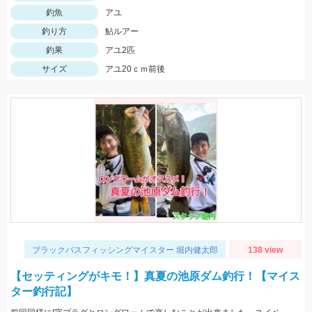
釣魚
アユ
釣り方
鮎ルアー
釣果
アユ2匹
サイズ
アユ20ｃｍ前後
ブラックバスフィッシングマイスター 堀内健太郎
138 view
【セッティングがキモ！】真夏の池原ダム釣行！【マイス
ター釣行記】