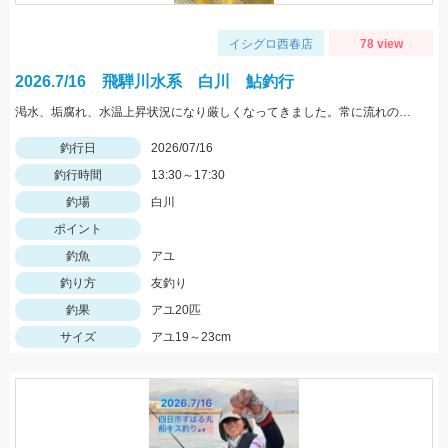
イシグロ西春店
78 view
2026.7/16 飛騨川水系 白川 鮎釣行
渇水、垢腐れ、水温上昇状況になり厳しくなってきました。常に流れの当たる場所、白っぽいエリアなどを狙ってみてください
釣行日
2026/07/16
釣行時間
13:30～17:30
釣場
白川
ポイント
釣魚
アユ
釣り方
友釣り
釣果
アユ20匹
サイズ
アユ19～23cm