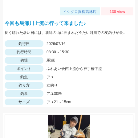
イシグロ浜松高林店
138 view
今回も馬瀬川上流に行って来ました♪
良く晴れた暑い日には、新緑の山に囲まれた冷たい河川での友釣りが最高です♪
釣行日
2026/07/16
釣行時間
08:30～15:30
釣場
馬瀬川
ポイント
ふれあい会館上流から神手橋下流
釣魚
アユ
釣り方
友釣り
釣果
アユ30匹
サイズ
アユ21～15cm