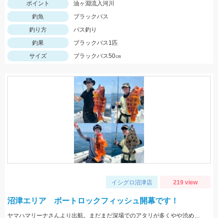
ポイント
油ヶ淵流入河川
釣魚
ブラックバス
釣り方
バス釣り
釣果
ブラックバス1匹
サイズ
ブラックバス50㎝
イシグロ沼津店
219 view
沼津エリア ボートロックフィッシュ開幕です！
ヤマハマリーナさんより出航。まだまだ深場でのアタリが多くやや渋めでしたが、良型が混ざり楽しめました。