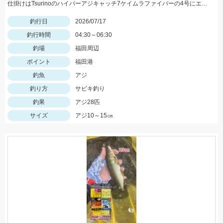
仕掛けはTsurinoのハイパーアジキャッチ7ケイムラファイバーの4号にエサはアミエビを針に付けて釣りました。アジ狙いなら早朝がおススメです。
釣行日
2026/07/17
釣行時間
04:30～06:30
釣場
福田周辺
ポイント
福田港
釣魚
アジ
釣り方
サビキ釣り
釣果
アジ28匹
サイズ
アジ10～15㎝