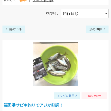
標準
テキストのみ
表示方法
並び順
前の10件
次の10件
イシグロ磐田店
509 view
福田港サビキ釣りでアジが好調！