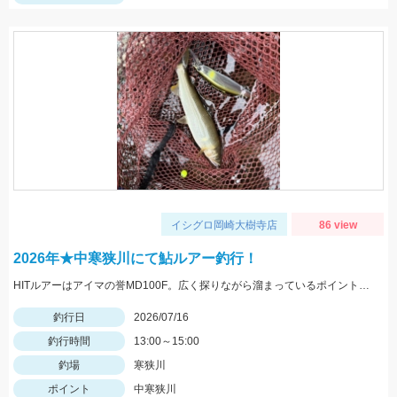
イシグロ岡崎大樹寺店
86 view
2026年★中寒狭川にて鮎ルアー釣行！
HITルアーはアイマの誉MD100F。広く探りながら溜まっているポイントを見つけましょう。
釣行日
2026/07/16
釣行時間
13:00～15:00
釣場
寒狭川
ポイント
中寒狭川