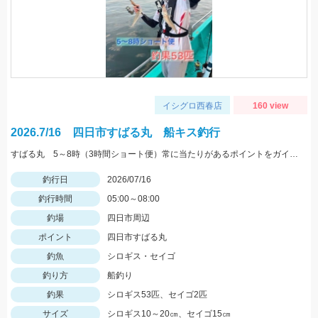
イシグロ西春店
160 view
2026.7/16 四日市すばる丸 船キス釣行
すばる丸 5～8時（3時間ショート便）常に当たりがあるポイントをガイドして頂きました♪
釣行日
2026/07/16
釣行時間
05:00～08:00
釣場
四日市周辺
ポイント
四日市すばる丸
釣魚
シロギス・セイゴ
釣り方
船釣り
釣果
シロギス53匹、セイゴ2匹
サイズ
シロギス10～20㎝、セイゴ15㎝