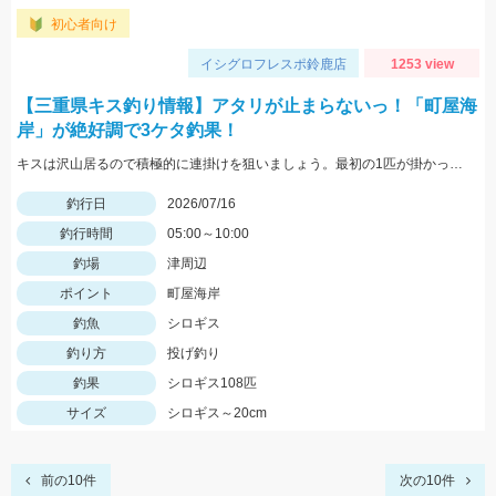
初心者向け
イシグロフレスポ鈴鹿店
1253 view
【三重県キス釣り情報】アタリが止まらないっ！「町屋海
岸」が絶好調で3ケタ釣果！
キスは沢山居るので積極的に連掛けを狙いましょう。最初の1匹が掛かった後、仕掛けをサビく速度をしっかり落とすと追い喰いを狙えます。針に長時間刺したままのふやけた餌は非常に喰いが悪いです。2～3投 投げた後でも針に残った餌は惜しまずに付け直しましょう。
釣行日
2026/07/16
釣行時間
05:00～10:00
釣場
津周辺
ポイント
町屋海岸
釣魚
シロギス
釣り方
投げ釣り
釣果
シロギス108匹
サイズ
シロギス～20cm
前の10件
次の10件