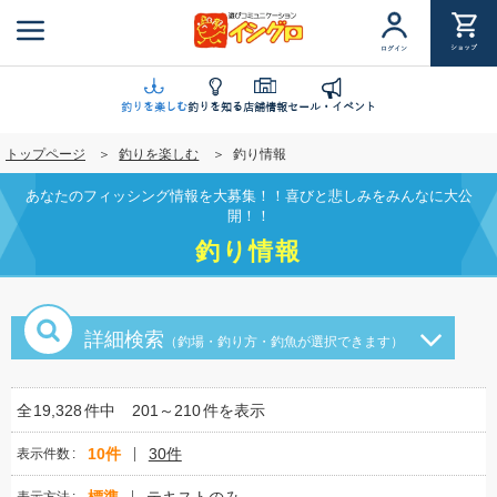
メ
イ
ショップ
ログイン
ン
コ
ン
釣りを楽しむ
釣りを知る
店舗情報
セール・イベント
テ
トップページ
釣りを楽しむ
釣り情報
ン
ツ
あなたのフィッシング情報を大募集！！喜びと悲しみをみんなに大公
に
開！！
移
釣り情報
動
詳細検索
（釣場・釣り方・釣魚が選択できます）
全
19,328
件中
201～210
件を表示
10件
30件
表示件数