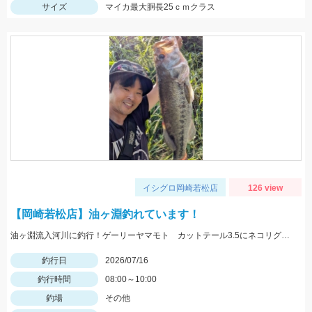
サイズ
マイカ最大胴長25ｃｍクラス
イシグロ岡崎若松店
126 view
【岡崎若松店】油ヶ淵釣れています！
油ヶ淵流入河川に釣行！ゲーリーヤマモト カットテール3.5にネコリグ0.3ｇでヒット！カットテールは初心者オススメですよ！！
釣行日
2026/07/16
釣行時間
08:00～10:00
釣場
その他