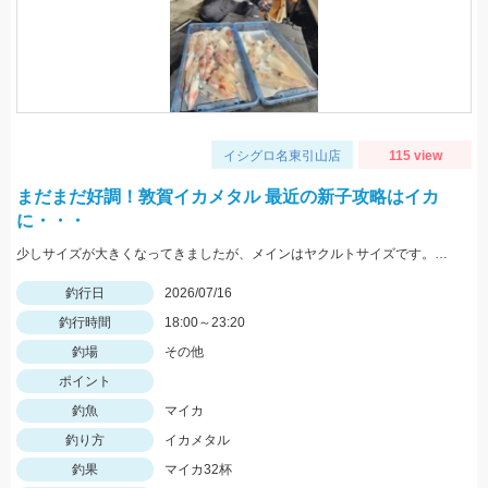
イシグロ名東引山店
115 view
まだまだ好調！敦賀イカメタル 最近の新子攻略はイカ
に・・・
少しサイズが大きくなってきましたが、メインはヤクルトサイズです。アタリの小ささがネックとなりますので、高感度系ロッドや手数を増やしてより強いアタリがでるようにカラーローテーションは必須ですよ♪
釣行日
2026/07/16
釣行時間
18:00～23:20
釣場
その他
ポイント
釣魚
マイカ
釣り方
イカメタル
釣果
マイカ32杯