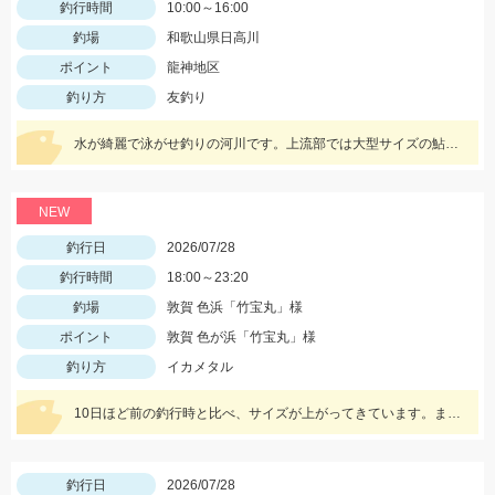
釣行時間
10:00～16:00
釣場
和歌山県日高川
ポイント
龍神地区
釣り方
友釣り
水が綺麗で泳がせ釣りの河川です。上流部では大型サイズの鮎も釣れて楽しめているそうです。
NEW
釣行日
2026/07/28
釣行時間
18:00～23:20
釣場
敦賀 色浜「竹宝丸」様
ポイント
敦賀 色が浜「竹宝丸」様
釣り方
イカメタル
10日ほど前の釣行時と比べ、サイズが上がってきています。また、水深も少し深くなりヒットレンジも30ｍ→40ｍにメインが変わってきている様子でした。カラーだけは変わらずケイムラ系のピンクがぶっちぎりで好反応でしたので、必ずピンク系は持って行ってください。
釣行日
2026/07/28