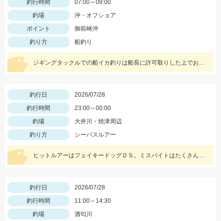
釣行時間
07:00～09:00
釣場
沖・オフショア
ポイント
御前崎沖
釣り方
船釣り
ジギングタックルでの船イカ釣りは船長に許可取りした上でお楽しみください！詳細は本文にて！
釣行日
2026/07/28
釣行時間
23:00～00:00
釣場
大井川・焼津周辺
釣り方
シーバスルアー
ヒットルアーはフェイキードッグＤＳ。ミスバイトはたくさんありましたよ！トップは楽しいですね♪
釣行日
2026/07/28
釣行時間
11:00～14:30
釣場
酒匂川