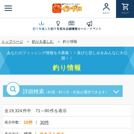
メ
イ
ショップ
ログイン
ン
コ
ン
釣りを楽しむ
釣りを知る
店舗情報
セール・イベント
テ
トップページ
釣りを楽しむ
釣り情報
ン
ツ
あなたのフィッシング情報を大募集！！喜びと悲しみをみんなに大公
に
開！！
移
釣り情報
動
詳細検索
（釣場・釣り方・釣魚が選択できます）
全
19,324
件中
71～80
件を表示
10件
30件
表示件数