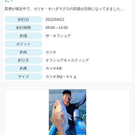
黒潮が接近中で、カツオ・キハダマグロの回遊が活発になってきました。今回のカツオの群れは大型中心で、５ｋｇ前後中心です。しっかりしたタックルを用意しましょう。
釣行日
2022/04/12
釣行時間
08:00～14:00
釣場
沖・オフショア
ポイント
釣魚
カツオ
釣り方
オフショアキャスティング
釣果
カツオ4本
サイズ
カツオ3kg～６ｋｇ