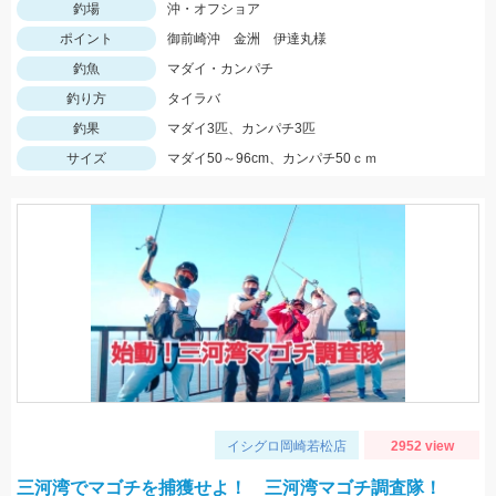
釣場
沖・オフショア
ポイント
御前崎沖 金洲 伊達丸様
釣魚
マダイ・カンパチ
釣り方
タイラバ
釣果
マダイ3匹、カンパチ3匹
サイズ
マダイ50～96cm、カンパチ50ｃｍ
イシグロ岡崎若松店
2952 view
三河湾でマゴチを捕獲せよ！ 三河湾マゴチ調査隊！