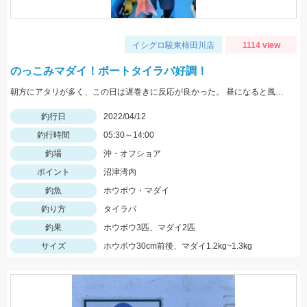
イシグロ駿東柿田川店
1114 view
のっこみマダイ！ボートタイラバ好調！
朝方にアタリが多く、この日は遅巻きに反応が良かった。 昼になると風と潮が出てはじめ、重いタイラバ（150ｇ以上）が必要だった。
釣行日
2022/04/12
釣行時間
05:30～14:00
釣場
沖・オフショア
ポイント
沼津湾内
釣魚
ホウボウ・マダイ
釣り方
タイラバ
釣果
ホウボウ3匹、マダイ2匹
サイズ
ホウボウ30cm前後、マダイ1.2kg~1.3kg