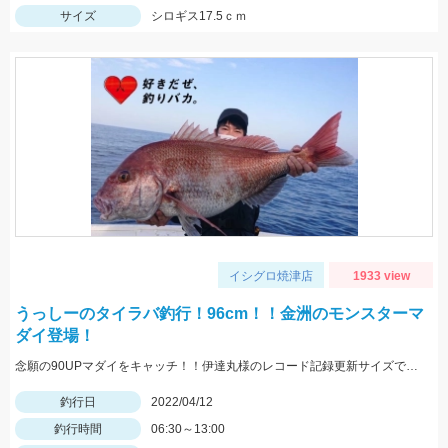
サイズ
シロギス17.5ｃｍ
イシグロ焼津店
1933 view
うっしーのタイラバ釣行！96cm！！金洲のモンスターマ
ダイ登場！
念願の90UPマダイをキャッチ！！伊達丸様のレコード記録更新サイズです♪
釣行日
2022/04/12
釣行時間
06:30～13:00