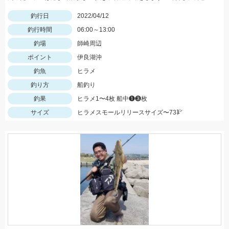
釣行日
2022/04/12
釣行時間
06:00～13:00
釣場
師崎周辺
ポイント
伊良湖沖
釣魚
ヒラメ
釣り方
船釣り
釣果
ヒラメ1〜4枚 船中❶❸枚
サイズ
ヒラメスモールリリースサイズ〜73㌢