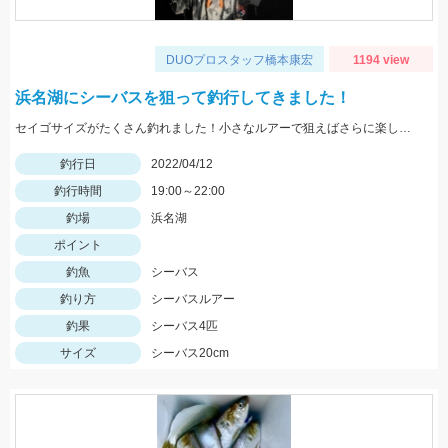
DUOプロスタッフ橋本康宏
1194 view
浜名湖にシーバスを狙って釣行してきました！
セイゴサイズがたくさん釣れました！小さなルアーで狙えばさらに楽しそうです！
釣行日
2022/04/12
釣行時間
19:00～22:00
釣場
浜名湖
ポイント
釣魚
シーバス
釣り方
シーバスルアー
釣果
シーバス4匹
サイズ
シーバス20cm