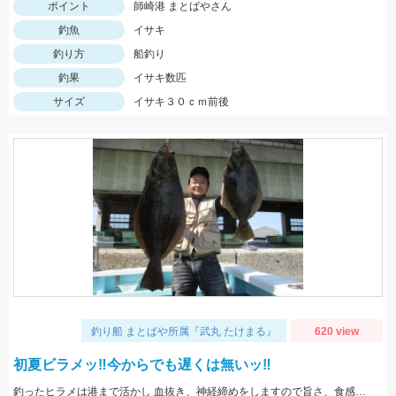
ポイント
師崎港 まとばやさん
釣魚
イサキ
釣り方
船釣り
釣果
イサキ数匹
サイズ
イサキ３０ｃｍ前後
釣り船 まとばや所属『武丸 たけまる』
620 view
初夏ビラメッ‼︎今からでも遅くは無いッ‼︎
釣ったヒラメは港まで活かし 血抜き、神経締めをしますので旨さ、食感が違い過ぎますッ‼︎