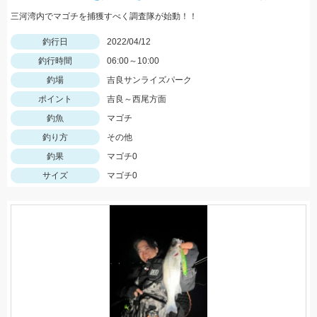
三河湾内でマゴチを捕獲すべく調査隊が始動！！
釣行日
2022/04/12
釣行時間
06:00～10:00
釣場
吉良サンライズパーク
ポイント
吉良～西尾方面
釣魚
マゴチ
釣り方
その他
釣果
マゴチ0
サイズ
マゴチ0