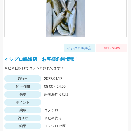
イシグロ鳴海店
2013 view
イシグロ鳴海店 お客様釣果情報！
サビキ仕掛けでコノシロ釣れてます！
釣行日
2022/04/12
釣行時間
08:00～14:00
釣場
碧南海釣り広場
ポイント
釣魚
コノシロ
釣り方
サビキ釣り
釣果
コノシロ15匹