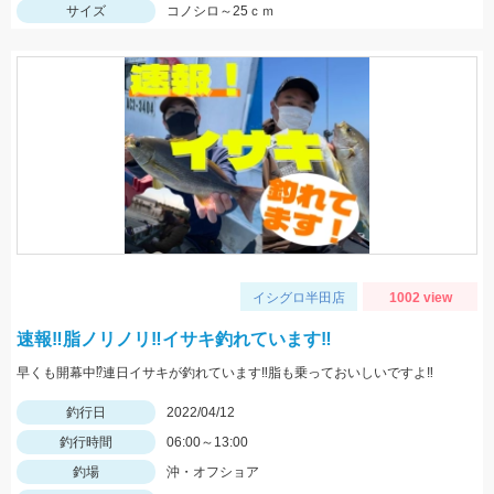
サイズ
コノシロ～25ｃｍ
イシグロ半田店
1002 view
速報‼脂ノリノリ‼イサキ釣れています‼
早くも開幕中⁉連日イサキが釣れています‼脂も乗っておいしいですよ‼
釣行日
2022/04/12
釣行時間
06:00～13:00
釣場
沖・オフショア