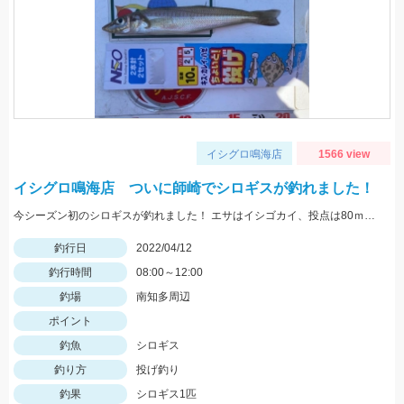
イシグロ鳴海店
1566 view
イシグロ鳴海店 ついに師崎でシロギスが釣れました！
今シーズン初のシロギスが釣れました！ エサはイシゴカイ、投点は80ｍくらいでした。
釣行日
2022/04/12
釣行時間
08:00～12:00
釣場
南知多周辺
ポイント
釣魚
シロギス
釣り方
投げ釣り
釣果
シロギス1匹