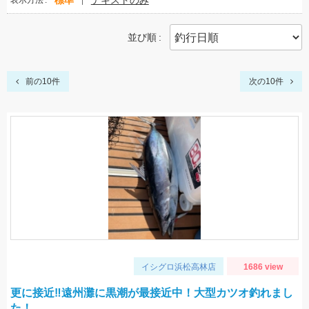
標準
テキストのみ
表示方法
並び順
前の10件
次の10件
イシグロ浜松高林店
1686 view
更に接近‼遠州灘に黒潮が最接近中！大型カツオ釣れまし
た！