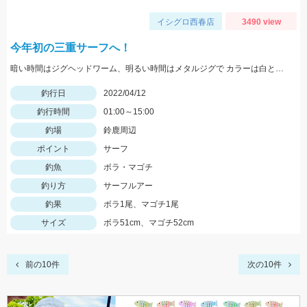
イシグロ西春店
3490 view
今年初の三重サーフへ！
暗い時間はジグヘッドワーム、明るい時間はメタルジグで カラーは白とピンクが好反応！
釣行日
2022/04/12
釣行時間
01:00～15:00
釣場
鈴鹿周辺
ポイント
サーフ
釣魚
ボラ・マゴチ
釣り方
サーフルアー
釣果
ボラ1尾、マゴチ1尾
サイズ
ボラ51cm、マゴチ52cm
前の10件
次の10件