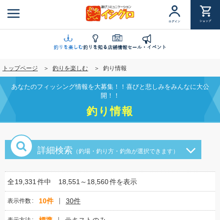
メ
イ
ショップ
ログイン
ン
コ
ン
釣りを楽しむ
釣りを知る
店舗情報
セール・イベント
テ
トップページ
釣りを楽しむ
釣り情報
ン
ツ
あなたのフィッシング情報を大募集！！喜びと悲しみをみんなに大公
に
開！！
移
釣り情報
動
詳細検索
（釣場・釣り方・釣魚が選択できます）
全
19,331
件中
18,551～18,560
件を表示
10件
30件
表示件数