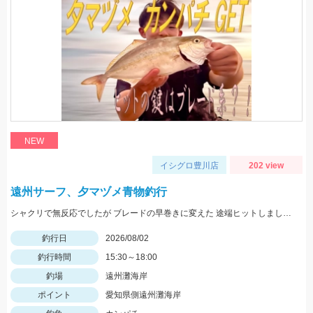
NEW
イシグロ豊川店
202 view
遠州サーフ、夕マヅメ青物釣行
シャクリで無反応でしたが ブレードの早巻きに変えた 途端ヒットしましたよ！
釣行日
2026/08/02
釣行時間
15:30～18:00
釣場
遠州灘海岸
ポイント
愛知県側遠州灘海岸