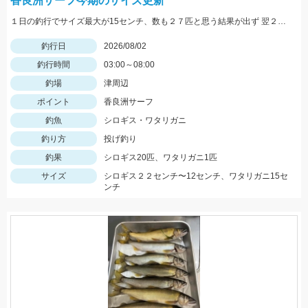
香良洲サーフ今期のサイズ更新
１日の釣行でサイズ最大が15センチ、数も２７匹と思う結果が出ず 翌２日に同じ時間、同じ場所でリベンジ。 いつもはエサは石ゴカイだけど今日はゴールドイソメを使ってみました。 夜暗い時間は石ゴカイよりも当たりも多く釣れる数も多かったですね。 7時の潮止まり頃に大きな当たりで蟹かな？と思いきや何と２２センチと、21センチのダブルでした。 今期のサイズ更新をしました。 その後、ワタリガニも釣れてリベンジ成功でした。 皆さん、記念写真は釣ったその場で撮影しましょうね。 家に帰ってからでは1センチほど縮んでしまいますからね。笑
釣行日
2026/08/02
釣行時間
03:00～08:00
釣場
津周辺
ポイント
香良洲サーフ
釣魚
シロギス・ワタリガニ
釣り方
投げ釣り
釣果
シロギス20匹、ワタリガニ1匹
サイズ
シロギス２２センチ〜12センチ、ワタリガニ15セ
ンチ