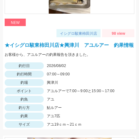
NEW
イシグロ駿東柿田川店
98 view
★イシグロ駿東柿田川店★興津川 アユルアー 釣果情報
お客様から、アユルアーの釣果報告を頂きました。
釣行日
2026/08/02
釣行時間
07:00～09:00
釣場
興津川
ポイント
アユルアーで7:00～9:00と15:00～17:00
釣魚
アユ
釣り方
鮎ルアー
釣果
アユ7匹
サイズ
アユ19ｃｍ～21ｃｍ