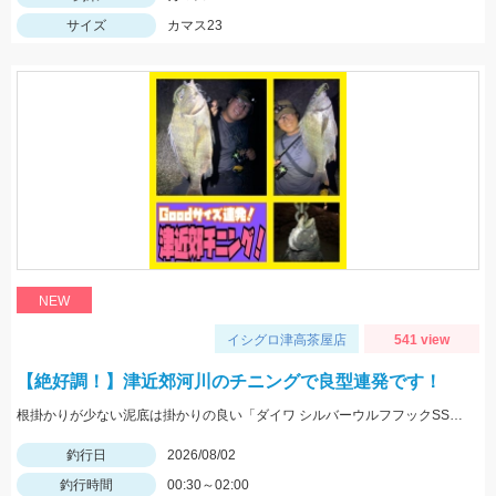
サイズ
カマス23
NEW
イシグロ津高茶屋店
541 view
【絶好調！】津近郊河川のチニングで良型連発です！
根掛かりが少ない泥底は掛かりの良い「ダイワ シルバーウルフフックSSストレート」「がまかつ 触角フック」がGOOD！
釣行日
2026/08/02
釣行時間
00:30～02:00