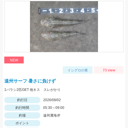
NEW
イシグロの客
73 view
遠州サーフ 暑さに負けず
1バラシ2匹GET 他キス スレがかり
釣行日
2026/08/02
釣行時間
05:30～09:00
釣場
遠州灘海岸
ポイント