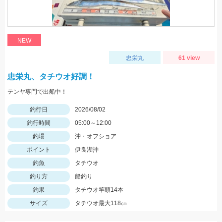
NEW
忠栄丸
61 view
忠栄丸、タチウオ好調！
テンヤ専門で出船中！
釣行日
2026/08/02
釣行時間
05:00～12:00
釣場
沖・オフショア
ポイント
伊良湖沖
釣魚
タチウオ
釣り方
船釣り
釣果
タチウオ竿頭14本
サイズ
タチウオ最大118㎝