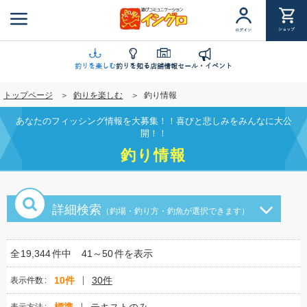
メ
イ
ショップ
ログイン
ン
コ
ン
釣りを楽しむ
釣りを知る
店舗情報
セール・イベント
テ
トップページ
釣りを楽しむ
釣り情報
ン
ツ
あなたのフィッシング情報を大募集！！喜びと悲しみをみんなに大公
に
開！！
移
釣り情報
動
詳細検索
（釣場・釣り方・釣魚が選択できます）
全
19,344
件中
41～50
件を表示
10件
30件
表示件数