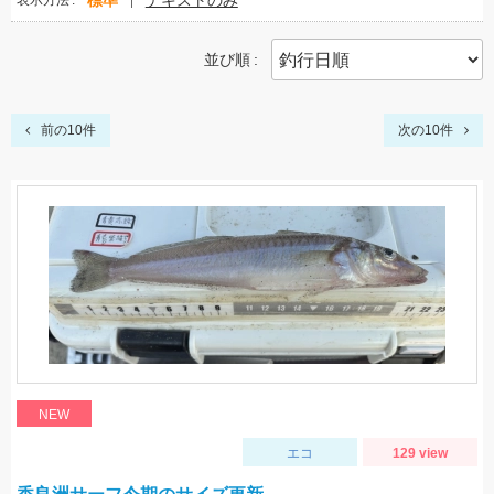
標準
テキストのみ
表示方法
並び順
前の10件
次の10件
NEW
エコ
129 view