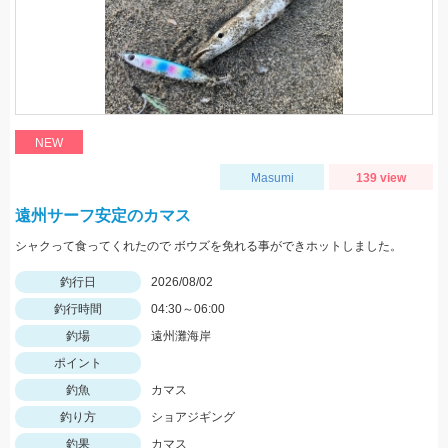
NEW
Masumi
139 view
遠州サーフ安定のカマス
シャクって食ってくれたので ボウズを免れる事ができホットしました。
釣行日
2026/08/02
釣行時間
04:30～06:00
釣場
遠州灘海岸
ポイント
釣魚
カマス
釣り方
ショアジギング
釣果
カマス