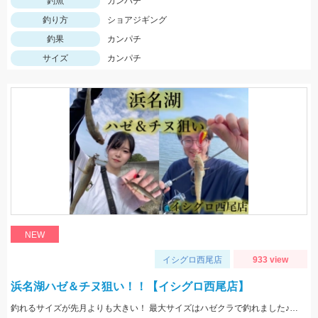
釣魚
カンパチ
釣り方
ショアジギング
釣果
カンパチ
サイズ
カンパチ
NEW
イシグロ西尾店
933 view
浜名湖ハゼ＆チヌ狙い！！【イシグロ西尾店】
釣れるサイズが先月よりも大きい！ 最大サイズはハゼクラで釣れました♪ 夕マヅメは一面ボイルだらけ！！果たして結果は...