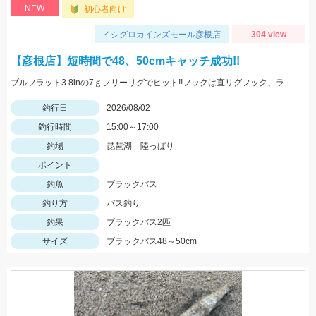
NEW
初心者向け
イシグロカインズモール彦根店
304 view
【彦根店】短時間で48、50cmキャッチ成功!!
ブルフラット3.8inの7ｇフリーリグでヒット!!フックは直リグフック、ラインはツリノフロロがオススメです!!カバー撃ちが熱い時期になってきましたよ♪
釣行日
2026/08/02
釣行時間
15:00～17:00
釣場
琵琶湖 陸っぱり
ポイント
釣魚
ブラックバス
釣り方
バス釣り
釣果
ブラックバス2匹
サイズ
ブラックバス48～50cm