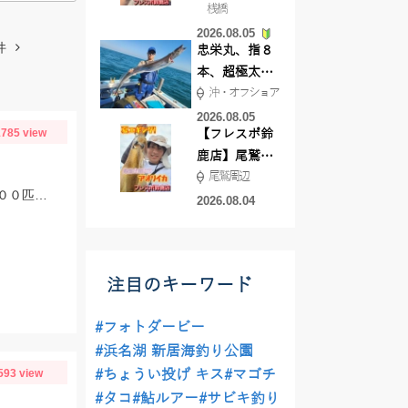
桟橋
絶好調!キスや
2026.08.05
ハゼが簡単に
件
忠栄丸、指８
釣れますよ💛
本、超極太ド
沖・オフショア
ラゴン登場！
2026.08.05
785 view
【フレスポ鈴
鹿店】尾鷲方
尾鷲周辺
面にて夏イカ
福田港ではサビキ釣りで豆アジが釣れています。早朝から釣りをしている方で２００匹以上釣っている方もいらっしゃいました。
エギング!!
2026.08.04
注目のキーワード
#フォトダービー
#浜名湖 新居海釣り公園
593 view
#ちょうい投げ キス
#マゴチ
#タコ
#鮎ルアー
#サビキ釣り