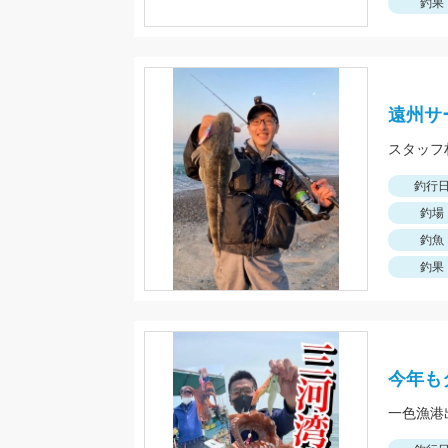
釣果
遠州サ
スタッフ
釣行
釣場
釣魚
釣果
今年も
一色漁港