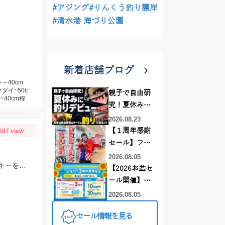
#アジング
#りんくう釣り護岸
#清水港 海づり公園
新着店舗ブログ
～40cm
ダイ~50c
親子で自由研
40cm程
究！夏休みに
釣りデビュー
2026.08.23
【１周年感謝
887 view
セール】フレ
スポ鈴鹿店！
2026.08.05
ハイドアップスタッフ森田健太郎さんのガイドへ行ってきました。ショットワッキーを使用して釣りました。
オススメ竿 リ
【2026お盆セ
ールをご紹介
ール開催】お
❤買うなら今
盆休みはイシ
2026.08.05
がお得です！
グロ岡崎大樹
セール情報を見る
寺店へ‼