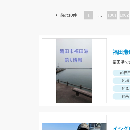
前の10件
1
…
ペ
1801
ペ
1802
ー
ー
ジ
ジ
福田港
釣行
釣場
釣魚
釣果
イシグ