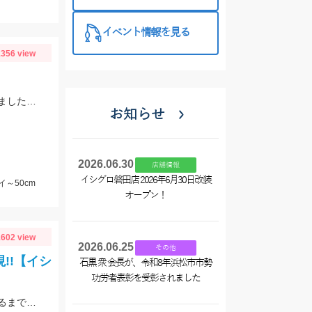
イベント情報を見る
356 view
エサはコレコレスーパーカラス、ゴールド、マダイイエローが好釣果を叩き出しました！タックルはプロミネント海上釣堀両軸ＳＰの感度が最高です！
お知らせ
2026.06.30
店舗情報
イシグロ磐田店 2026年6月30日改装
イ～50cm
オープン！
602 view
2026.06.25
その他
!!【イシ
石黒 衆 会長が、令和8年浜松市市勢
功労者表彰を受彰されました
コマセ真鯛の釣りを勉強してきました。様々な魚が釣れるので水面に上がってくるまでドキドキです!!