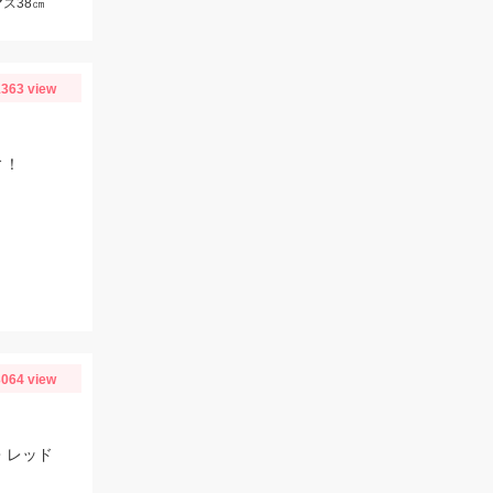
ス38㎝
363 view
ィ！
064 view
・レッド