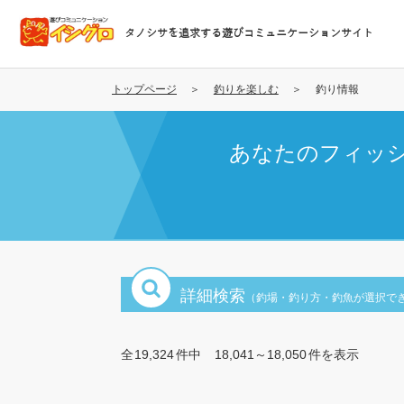
メ
イ
タノシサを追求する遊びコミュニケーションサイト
ン
コ
ン
トップページ
釣りを楽しむ
釣り情報
テ
ン
あなたのフィッ
ツ
に
移
動
詳細検索
（釣場・釣り方・釣魚が選択で
全
19,324
件中
18,041～18,050
件を表示