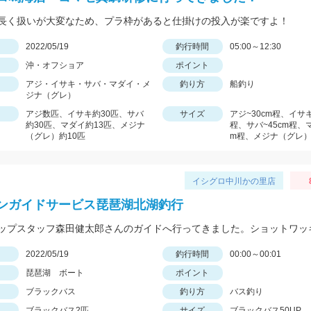
長く扱いが大変なため、プラ枠があると仕掛けの投入が楽ですよ！
日
2022/05/19
釣行時間
05:00～12:30
沖・オフショア
ポイント
アジ・イサキ・サバ・マダイ・メ
釣り方
船釣り
ジナ（グレ）
アジ数匹、イサキ約30匹、サバ
サイズ
アジ~30cm程、イサキ
約30匹、マダイ約13匹、メジナ
程、サバ~45cm程、マ
（グレ）約10匹
m程、メジナ（グレ）~
イシグロ中川かの里店
ンガイドサービス琵琶湖北湖釣行
日
2022/05/19
釣行時間
00:00～00:01
琵琶湖 ボート
ポイント
ブラックバス
釣り方
バス釣り
ブラックバス2匹
サイズ
ブラックバス50UP