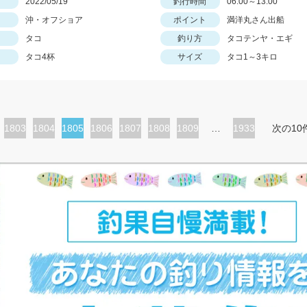
日
2022/05/19
釣行時間
06:00～13:00
沖・オフショア
ポイント
満洋丸さん出船
タコ
釣り方
タコテンヤ・エギ
タコ4杯
サイズ
タコ1～3キロ
ペ
1803
ペ
1804
カ
1805
ペ
1806
ペ
1807
ペ
1808
ペ
1809
…
1933
次の10
ー
ー
レ
ー
ー
ー
ー
ジ
ジ
ン
ジ
ジ
ジ
ジ
ト
ペ
ー
ジ