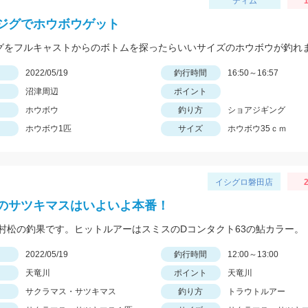
ティム
1
ジグでホウボウゲット
ジグをフルキャストからのボトムを探ったらいいサイズのホウボウが釣れ
日
2022/05/19
釣行時間
16:50～16:57
沼津周辺
ポイント
ホウボウ
釣り方
ショアジギング
ホウボウ1匹
サイズ
ホウボウ35ｃｍ
イシグロ磐田店
2
のサツキマスはいよいよ本番！
村松の釣果です。ヒットルアーはスミスのDコンタクト63の鮎カラー。
日
2022/05/19
釣行時間
12:00～13:00
天竜川
ポイント
天竜川
サクラマス・サツキマス
釣り方
トラウトルアー