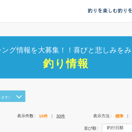
釣りを楽しむ
釣り
シング情報を大募集！！喜びと悲しみをみ
釣り情報
きます）
表示件数
表示方法
10件
30件
標準
並び順