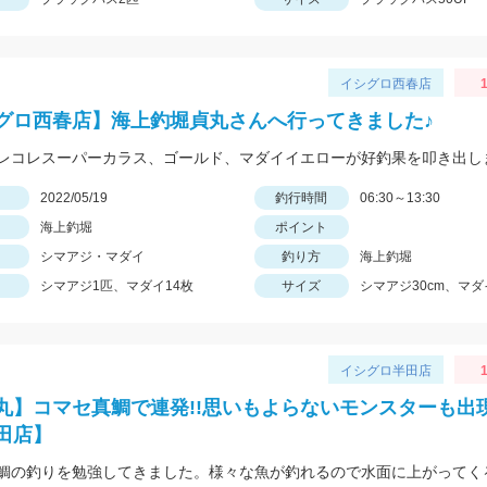
イシグロ西春店
1
グロ西春店】海上釣堀貞丸さんへ行ってきました♪
日
2022/05/19
釣行時間
06:30～13:30
海上釣堀
ポイント
シマアジ・マダイ
釣り方
海上釣堀
シマアジ1匹、マダイ14枚
サイズ
シマアジ30cm、マダ
イシグロ半田店
1
丸】コマセ真鯛で連発!!思いもよらないモンスターも出現
田店】