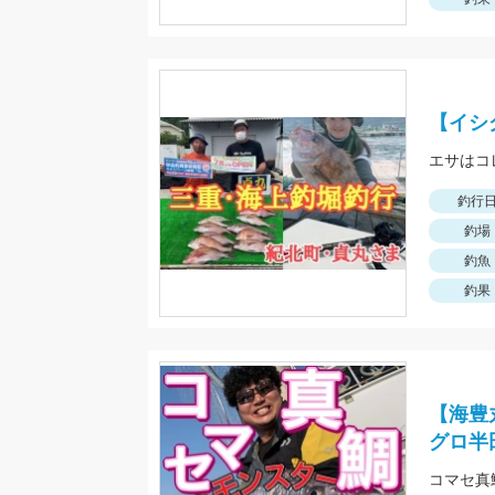
【イシ
釣行
釣場
釣魚
釣果
【海豊
グロ半