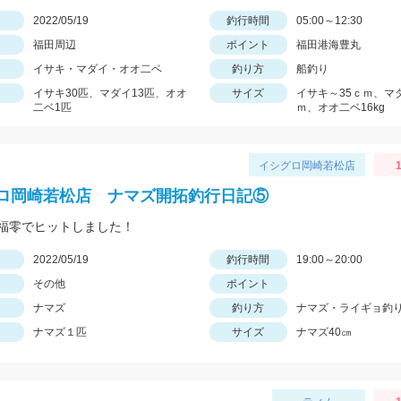
日
2022/05/19
釣行時間
05:00～12:30
福田周辺
ポイント
福田港海豊丸
イサキ・マダイ・オオ二ベ
釣り方
船釣り
イサキ30匹、マダイ13匹、オオ
サイズ
イサキ～35ｃｍ、マ
二ベ1匹
ｍ、オオ二ベ16kg
イシグロ岡崎若松店
ロ岡崎若松店 ナマズ開拓釣行日記⑤
福零でヒットしました！
日
2022/05/19
釣行時間
19:00～20:00
その他
ポイント
ナマズ
釣り方
ナマズ・ライギョ釣
ナマズ１匹
サイズ
ナマズ40㎝