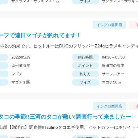
サクラマス・サツキマス１匹
サイズ
サクラマス・サツキマ
イシグロ磐田店
1
ーフで連日マゴチが釣れてます！
村松の釣果です。ヒットルーはDUOのフリッパーZ24gヒラメキャンデ
日
2022/05/19
釣行時間
04:30～05:30
遠州灘海岸
ポイント
磐田市の海岸
マゴチ
釣り方
サーフルアー
マゴチ１匹
サイズ
マゴチ50㎝
イシグロ西尾店
3
タコの季節!!三河のタコが熱い!調査行って来ましたー
出船【満洋丸】調査便!!Tsulinoタコエギ使用。ヒットカラーはホワイト