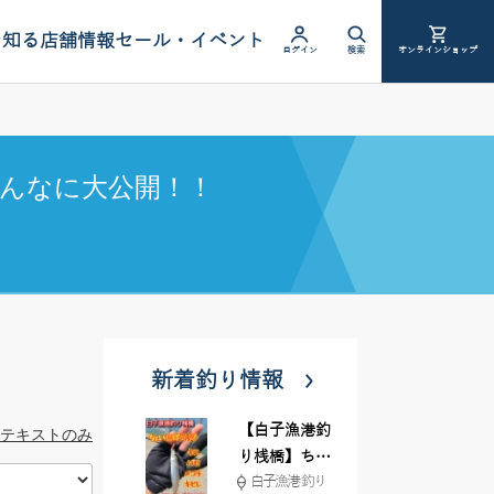
を知る
店舗情報
セール・イベント
ログイン
検索
オンラインショップ
んなに大公開！！
新着釣り情報
【白子漁港釣
テキストのみ
り桟橋】ちょ
白子漁港 釣り
い投げ釣りが