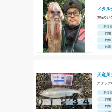
メタル
30gの
釣行
釣場
釣魚
釣果
天竜川
スタッフ
釣行
釣場
釣魚