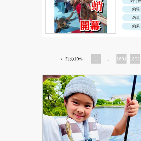
釣行
釣場
釣魚
釣果
前の10件
1
…
ペ
1801
ペ
1802
ー
ー
ジ
ジ