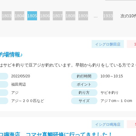
ペ
1803
ペ
1804
カ
1805
ペ
1806
ペ
1807
ペ
1808
ペ
1809
…
1933
次の10
ー
ー
レ
ー
ー
ー
ー
ジ
ジ
ン
ジ
ジ
ジ
ジ
ト
イシグロ磐田店
1
ペ
釣場情報♪
ー
ジ
日
2022/05/20
釣行時間
10:00～10:15
福田周辺
ポイント
アジ
釣り方
サビキ釣り
アジ～２００匹など
サイズ
アジ７cm～１０cm
イシグロ鳴海店
ロ鳴海店 コマセ真鯛研修に行ってきました！