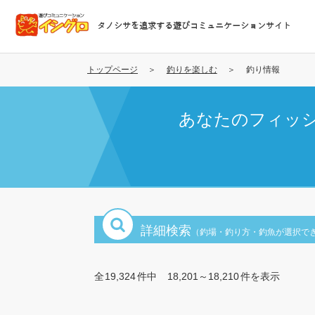
メ
イ
タノシサを追求する遊びコミュニケーションサイト
ン
コ
ン
トップページ
釣りを楽しむ
釣り情報
テ
ン
あなたのフィッ
ツ
に
移
動
詳細検索
（釣場・釣り方・釣魚が選択で
全
19,324
件中
18,201～18,210
件を表示