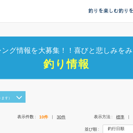
釣りを楽しむ
釣り
シング情報を大募集！！喜びと悲しみをみ
釣り情報
きます）
表示件数
表示方法
10件
30件
標準
並び順