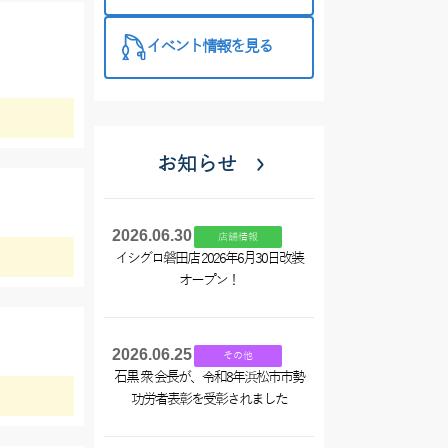
目白押し！！
このお得な機
イベント情報を見る
会をぜひご利
用くださ
い！！
お知らせ
2026.06.30
店舗情報
イシグロ磐田店 2026年6月30日改装
オープン！
2026.06.25
その他
石黒 衆 会長が、令和8年浜松市市勢
功労者表彰を受彰されました