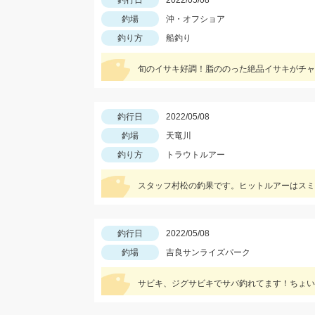
釣行日
2022/05/08
釣場
沖・オフショア
釣り方
船釣り
旬のイサキ好調！脂ののった絶品イサキがチャ
釣行日
2022/05/08
釣場
天竜川
釣り方
トラウトルアー
スタッフ村松の釣果です。ヒットルアーはスミ
釣行日
2022/05/08
釣場
吉良サンライズパーク
サビキ、ジグサビキでサバ釣れてます！ちょい