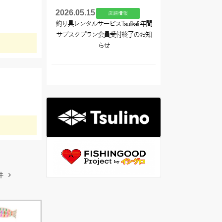
2026.05.15
店舗情報
釣り具レンタルサービスTsulikali 年間
サブスクプラン会員受付終了のお知
らせ
件