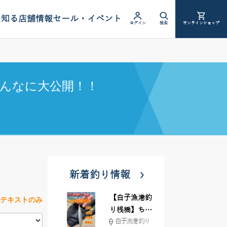
を知る
店舗情報
セール・イベント
ログイン
検索
オンラインショップ
んなに大公開！！
新着釣り情報
【白子漁港釣
テキストのみ
り桟橋】ちょ
白子漁港 釣り
い投げ釣りが