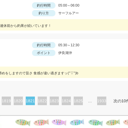
釣行時間
05:00～06:00
釣り方
サーフルアー
連休前から釣果が続いています！
釣行時間
05:30～12:30
ポイント
伊良湖沖
めをしますので旨さ 食感が違い過ぎますッ(°▽°)b
ペ
1819
ペ
1820
カ
1821
ペ
1822
ペ
1823
ペ
1824
ペ
1825
…
1933
次の10
ー
ー
レ
ー
ー
ー
ー
ジ
ジ
ン
ジ
ジ
ジ
ジ
ト