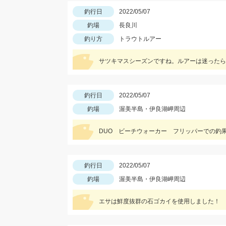
釣行日
2022/05/07
釣場
長良川
釣り方
トラウトルアー
サツキマスシーズンですね。ルアーは迷ったら
釣行日
2022/05/07
釣場
渥美半島・伊良湖岬周辺
DUO ビーチウォーカー フリッパーでの釣
釣行日
2022/05/07
釣場
渥美半島・伊良湖岬周辺
エサは鮮度抜群の石ゴカイを使用しました！