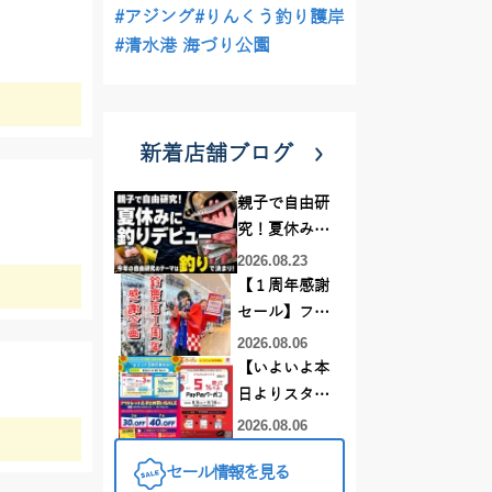
#アジング
#りんくう釣り護岸
#清水港 海づり公園
新着店舗ブログ
親子で自由研
究！夏休みに
釣りデビュー
2026.08.23
【１周年感謝
セール】フレ
スポ鈴鹿店！
2026.08.06
オススメ竿 リ
【いよいよ本
ールをご紹介
日よりスター
❤買うなら今
ト】この夏、
2026.08.06
がお得です！
最大にお得に
セール情報を見る
なるセールが