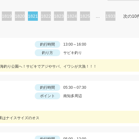
ペ
1819
ペ
1820
カ
1821
ペ
1822
ペ
1823
ペ
1824
ペ
1825
…
1933
次の10
ー
ー
レ
ー
ー
ー
ー
ジ
ジ
ン
ジ
ジ
ジ
ジ
ト
釣行時間
13:00～16:00
釣り方
サビキ釣り
ペ
ー
海釣り公園へ！サビキでアジやサバ、イワシが大漁！！！
ジ
釣行時間
05:30～07:30
ポイント
南知多周辺
果はナイスサイズのオス