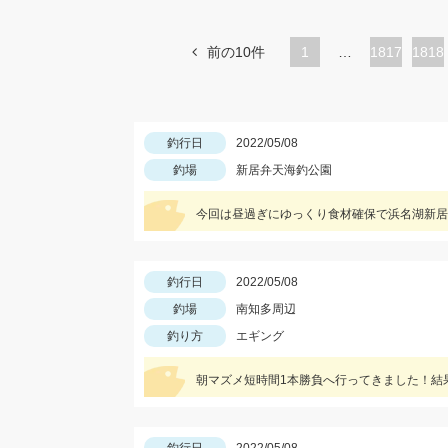
前の10件
1
…
ペ
1817
ペ
1818
ー
ー
ジ
ジ
釣行日
2022/05/08
釣場
新居弁天海釣公園
今回は昼過ぎにゆっくり食材確保で浜名湖新居
釣行日
2022/05/08
釣場
南知多周辺
釣り方
エギング
朝マズメ短時間1本勝負へ行ってきました！結