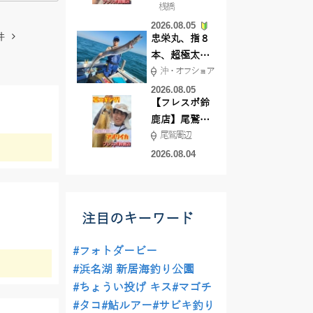
桟橋
絶好調!キスや
2026.08.05
ハゼが簡単に
件
忠栄丸、指８
釣れますよ💛
本、超極太ド
沖・オフショア
ラゴン登場！
2026.08.05
【フレスポ鈴
鹿店】尾鷲方
尾鷲周辺
面にて夏イカ
エギング!!
2026.08.04
注目のキーワード
#フォトダービー
#浜名湖 新居海釣り公園
#ちょうい投げ キス
#マゴチ
#タコ
#鮎ルアー
#サビキ釣り