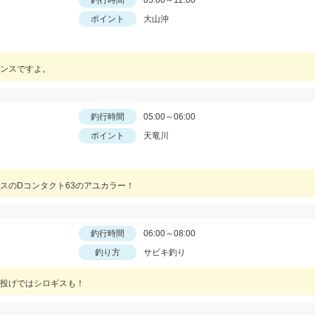
釣行時間
05:00～12:00
ポイント
大山沖
ンスですよ。
釣行時間
05:00～06:00
ポイント
天竜川
スのDコンタクト63のアユカラー！
釣行時間
06:00～08:00
釣り方
サビキ釣り
投げではシロギスも！