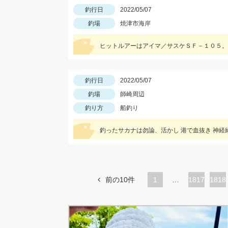
釣行日
2022/05/07
釣場
焼津市海岸
ヒットルアーはアイマ／サスケＳＦ－１０５。
釣行日
2022/05/07
釣場
師崎周辺
釣り方
船釣り
釣ったサカナは勿論、活かし 港で血抜き 神経締
前の10件
1
…
ペ
1817
ペ
1818
ー
ー
ジ
ジ