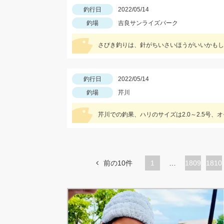
釣行日
2022/05/14
釣場
吉良サンライズパーク
さびき釣りは、針がちいさいほうがいいかもし
釣行日
2022/05/14
釣場
芹川
芹川での釣果、ハリのサイズは2.0～2.5号、
前の10件
1
…
ペ
1809
ペ
1810
ー
ー
ジ
ジ