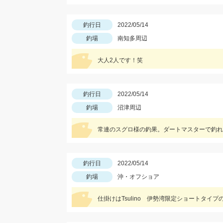
釣行日
2022/05/14
釣場
南知多周辺
大人2人です！笑
釣行日
2022/05/14
釣場
沼津周辺
常連のスグロ様の釣果。ダートマスターで釣れ
釣行日
2022/05/14
釣場
沖・オフショア
仕掛けはTsulino 伊勢湾限定ショートタ