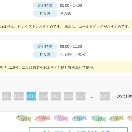
釣行時間
05:00～14:00
釣り方
その他
れません。ピンクスキンおすすめです。 根魚は、ゴールドイソメがおすすめです。
釣行時間
09:00～11:30
釣り方
ウキ釣り（淡水）
オモリは1.0号、エサは特選小鮎まきえと鮎乱舞を混ぜて使用。
ペ
1811
ペ
1812
カ
1813
ペ
1814
ペ
1815
ペ
1816
ペ
1817
…
1933
次の10
ー
ー
レ
ー
ー
ー
ー
ジ
ジ
ン
ジ
ジ
ジ
ジ
ト
ペ