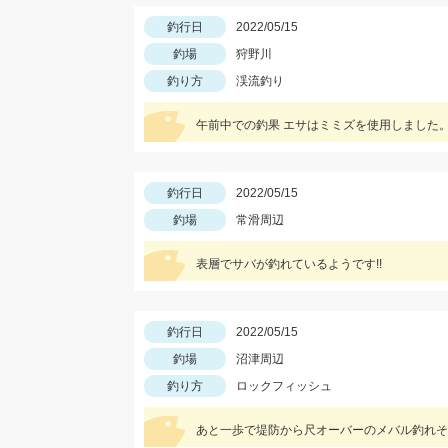
釣行日
2022/05/15
釣場
狩野川
釣り方
渓流釣り
午前中での釣果 エサはミミズを使用しました
釣行日
2022/05/15
釣場
常滑周辺
表層でサバが釣れているようです!!
釣行日
2022/05/15
釣場
沼津周辺
釣り方
ロックフィッシュ
あと一歩で堤防から尺オーバーのメバル釣れそ