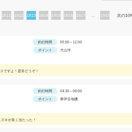
ペ
1811
ペ
1812
カ
1813
ペ
1814
ペ
1815
ペ
1816
ペ
1817
…
1933
次の10
ー
ー
レ
ー
ー
ー
ー
ジ
ジ
ン
ジ
ジ
ジ
ジ
ト
釣行時間
05:00～12:00
ポイント
大山沖
ペ
ー
ジ
スですよ！是非どうぞ！
釣行時間
04:30～08:00
ポイント
東伊豆地磯
スズキが良く当たった！