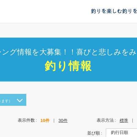
釣りを楽しむ
釣り
シング情報を大募集！！喜びと悲しみをみ
釣り情報
きます）
表示件数
表示方法
10件
30件
標準
並び順