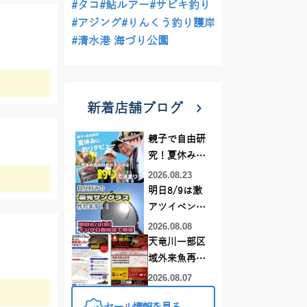
#タコ
#鮎ルアー
#サビキ釣り
#アジング
#りんくう釣り護岸
#清水港 海づり公園
新着店舗ブログ
親子で自由研
究！夏休みに
釣りデビュー
2026.08.23
明日8/9は激
アツイベント
日！！！～オ
2026.08.08
ーダー偏光グ
天竜川一部区
ラス受注会～
域外来魚再放
流禁止となり
2026.08.07
ました