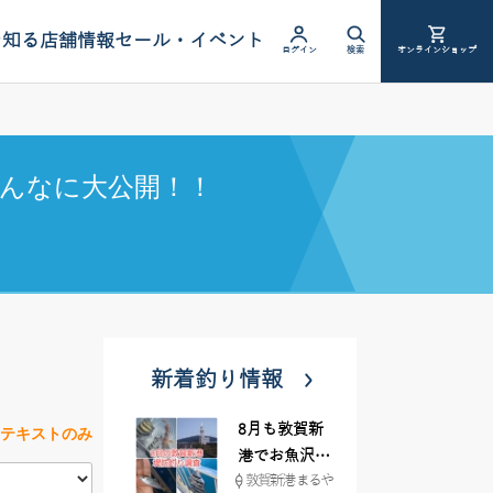
を知る
店舗情報
セール・イベント
ログイン
検索
オンラインショップ
んなに大公開！！
新着釣り情報
8月も敦賀新
テキストのみ
港でお魚沢山
敦賀新港 まるや
♪ イシグロ彦