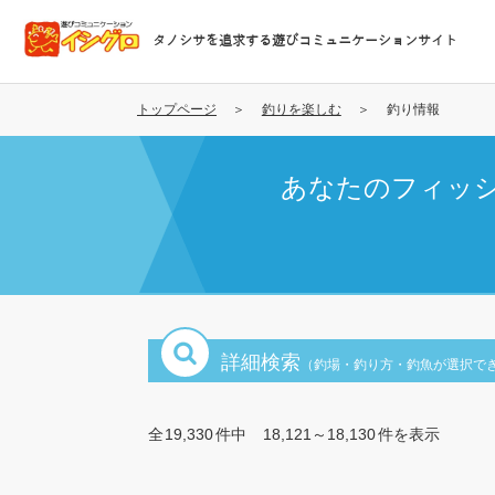
メ
イ
タノシサを追求する遊びコミュニケーションサイト
ン
コ
ン
トップページ
釣りを楽しむ
釣り情報
テ
ン
あなたのフィッ
ツ
に
移
動
詳細検索
（釣場・釣り方・釣魚が選択で
全
19,330
件中
18,121～18,130
件を表示