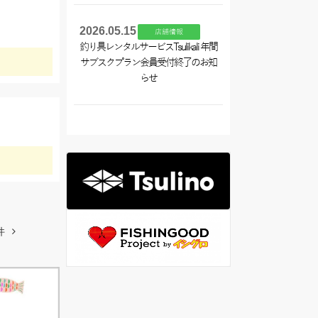
2026.05.15
店舗情報
釣り具レンタルサービスTsulikali 年間
サブスクプラン会員受付終了のお知
らせ
件