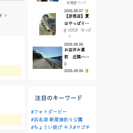
ま海遊パーク
根店
2026.08.07
件
【彦根店】夏
はやっぱりカ
琵琶湖 陸っぱ
バー撃ち
り
【45cmキャ
2026.08.06
ッチ】
お盆休み直
前 近隣ハゼ
釣り場調査し
2026.08.06
てきました
注目のキーワード
#フォトダービー
#浜名湖 新居海釣り公園
#ちょうい投げ キス
#マゴチ