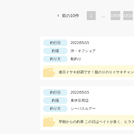
前の10件
1
…
ペ
1809
ペ
1810
ー
ー
ジ
ジ
釣行日
2022/05/15
釣場
沖・オフショア
釣り方
船釣り
連日イサキ好調です！脂のりのりイサキチャン
釣行日
2022/05/15
釣場
東伊豆周辺
釣り方
シーバスルアー
早朝からの釣果 この日はベイトが多く、ヒラ