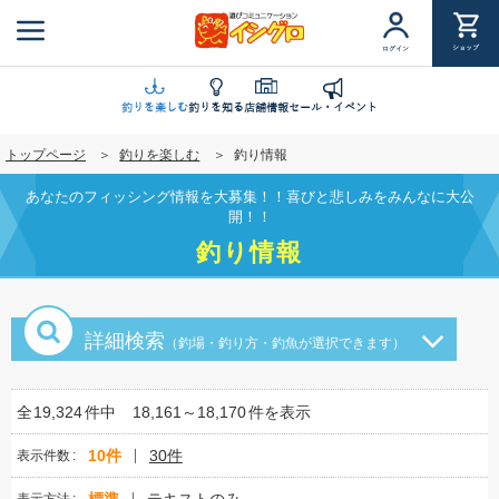
メ
イ
ショップ
ログイン
ン
コ
ン
釣りを楽しむ
釣りを知る
店舗情報
セール・イベント
テ
トップページ
釣りを楽しむ
釣り情報
ン
ツ
あなたのフィッシング情報を大募集！！喜びと悲しみをみんなに大公
に
開！！
移
釣り情報
動
詳細検索
（釣場・釣り方・釣魚が選択できます）
全
19,324
件中
18,161～18,170
件を表示
10件
30件
表示件数