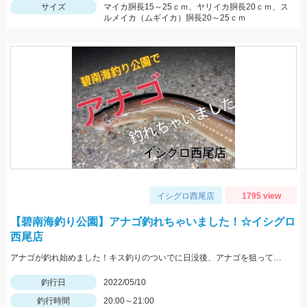
サイズ
マイカ胴長15～25ｃｍ、ヤリイカ胴長20ｃｍ、ス
ルメイカ（ムギイカ）胴長20～25ｃｍ
イシグロ西尾店
1795 view
【碧南海釣り公園】アナゴ釣れちゃいました！☆イシグロ
西尾店
アナゴが釣れ始めました！キス釣りのついでに日没後、アナゴを狙ってみませんか？
釣行日
2022/05/10
釣行時間
20:00～21:00