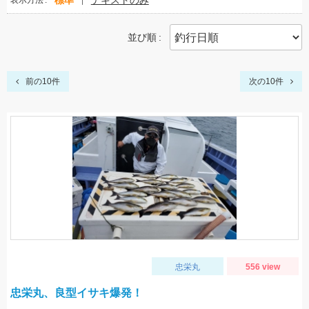
標準
テキストのみ
表示方法
並び順
前の10件
次の10件
忠栄丸
556 view
忠栄丸、良型イサキ爆発！