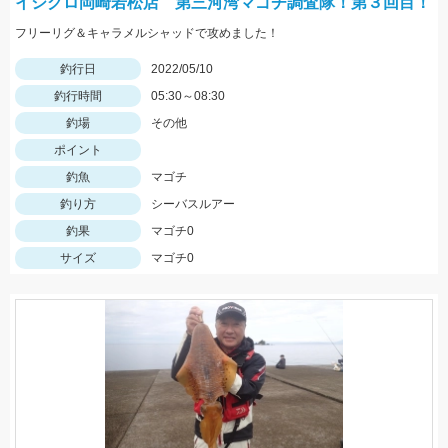
イシグロ岡崎若松店 第三河湾マゴチ調査隊！第３回目！
フリーリグ＆キャラメルシャッドで攻めました！
釣行日
2022/05/10
釣行時間
05:30～08:30
釣場
その他
ポイント
釣魚
マゴチ
釣り方
シーバスルアー
釣果
マゴチ0
サイズ
マゴチ0