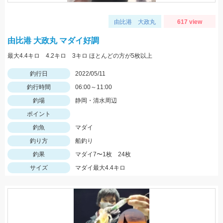
由比港 大政丸
617 view
由比港 大政丸 マダイ好調
最大4.4キロ 4.2キロ 3キロ ほとんどの方が5枚以上
釣行日
2022/05/11
釣行時間
06:00～11:00
釣場
静岡・清水周辺
ポイント
釣魚
マダイ
釣り方
船釣り
釣果
マダイ7〜1枚 24枚
サイズ
マダイ最大4.4キロ