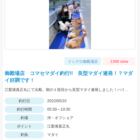
イシグロ御殿場店
1306 view
御殿場店 コマセマダイ釣行!! 良型マダイ連発！？マダ
イ好調です！
江梨港真正丸にて出船。朝の１投目から良型マダイ連発しました！ハリスは4号10ｍを使用。針はチヌ針３号でひかり玉レッド2号を使いました！
釣行日
2022/05/10
釣行時間
05:30～10:30
釣場
沖・オフショア
ポイント
江梨港真正丸
釣魚
マダイ