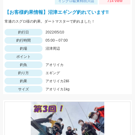
イシグロ駿東柿田川店
714 view
【お客様釣果情報】沼津エギング釣れています‼
常連のスグロ様の釣果。ダートマスターで釣れました！
釣行日
2022/05/10
釣行時間
05:00～07:00
釣場
沼津周辺
ポイント
釣魚
アオリイカ
釣り方
エギング
釣果
アオリイカ2杯
サイズ
アオリイカ1kg