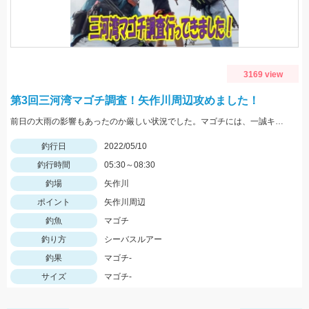
3169 view
第3回三河湾マゴチ調査！矢作川周辺攻めました！
前日の大雨の影響もあったのか厳しい状況でした。マゴチには、一誠キャラメルシャッドが使いやすくオススメ！
釣行日
2022/05/10
釣行時間
05:30～08:30
釣場
矢作川
ポイント
矢作川周辺
釣魚
マゴチ
釣り方
シーバスルアー
釣果
マゴチ-
サイズ
マゴチ-