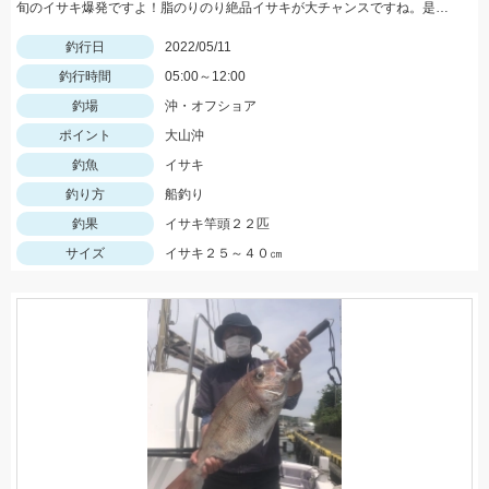
旬のイサキ爆発ですよ！脂のりのり絶品イサキが大チャンスですね。是非どうぞ！
釣行日
2022/05/11
釣行時間
05:00～12:00
釣場
沖・オフショア
ポイント
大山沖
釣魚
イサキ
釣り方
船釣り
釣果
イサキ竿頭２２匹
サイズ
イサキ２５～４０㎝