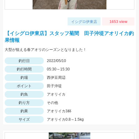
イシグロ伊東店
1653 view
【イシグロ伊東店】スタッフ菊間 田子沖堤アオリイカ釣
果情報
大型が狙える春アオリのシーズンとなりました！
釣行日
2022/05/10
釣行時間
05:30～15:30
釣場
西伊豆周辺
ポイント
田子沖堤
釣魚
アオリイカ
釣り方
その他
釣果
アオリイカ3杯
サイズ
アオリイカ0.8～1.5kg