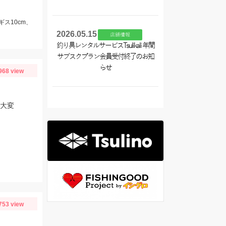
ギス10cm、
2026.05.15
店舗情報
釣り具レンタルサービスTsulikali 年間
サブスクプラン会員受付終了のお知
らせ
968 view
し大変
753 view