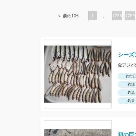
前の10件
1
…
ペ
1788
ペ
1789
ー
ー
ジ
ジ
シーズ
金アジが
釣行
釣場
釣魚
釣果
初の巨