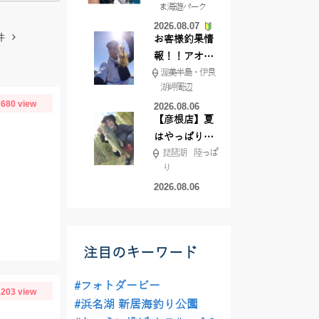
ま海遊パーク
根店
2026.08.07
件
お客様釣果情
報！！アオリ
渥美半島・伊良
イカが釣れ始
湖岬周辺
めています！
680 view
2026.08.06
【彦根店】夏
はやっぱりカ
琵琶湖 陸っぱ
バー撃ち
り
【45cmキャ
2026.08.06
ッチ】
注目のキーワード
#フォトダービー
203 view
#浜名湖 新居海釣り公園