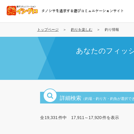
メ
イ
タノシサを追求する遊びコミュニケーションサイト
ン
コ
ン
トップページ
釣りを楽しむ
釣り情報
テ
ン
あなたのフィッ
ツ
に
移
動
詳細検索
（釣場・釣り方・釣魚が選択で
全
19,331
件中
17,911～17,920
件を表示