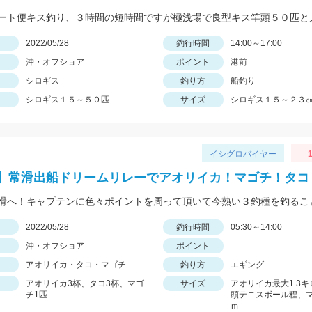
日
2022/05/28
釣行時間
14:00～17:00
沖・オフショア
ポイント
港前
シロギス
釣り方
船釣り
シロギス１５～５０匹
サイズ
シロギス１５～２３
イシグロバイヤー
1
】常滑出船ドリームリレーでアオリイカ！マゴチ！タコ
日
2022/05/28
釣行時間
05:30～14:00
沖・オフショア
ポイント
アオリイカ・タコ・マゴチ
釣り方
エギング
アオリイカ3杯、タコ3杯、マゴ
サイズ
アオリイカ最大1.3
チ1匹
頭テニスボール程、
ｍ