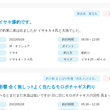
豊浜港 竜宝丸
イサキ爆釣です。
で釣果に差は出ましたが イサキ５４匹と大漁でした。
日
2022/05/28
釣行時間
06:00～12:00
沖・オフショア
ポイント
イサキ
釣り方
船釣り
イサキ８～５４匹
サイズ
イサキ25～40ｃｍ
釣り船 まとばや所属『武丸 たけまる』
影響 全く無しッ‼︎よく当たるモロポチャギス釣り
日
2022/05/28
釣行時間
05:30～12:30