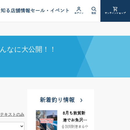
を知る
店舗情報
セール・イベント
ログイン
検索
オンラインショップ
んなに大公開！！
新着釣り情報
8月も敦賀新
テキストのみ
港でお魚沢山
敦賀新港 まるや
♪ イシグロ彦