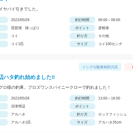
イヤバイ引きでした。
日
2022/05/29
釣行時間
06:00～08:00
琵琶湖 陸っぱり
ポイント
彦根港
コイ
釣り方
その他
コイ1匹
サイズ
コイ100センチ
イシグロ駿東柿田川店
辺ハタ釣れ始めました‼
グロ様の釣果。プロズワンスパイニークローで釣れました！
日
2022/05/28
釣行時間
13:00～16:00
沼津周辺
ポイント
アカハタ
釣り方
ロックフィッシュ
アカハタ1匹
サイズ
アカハタ35cm