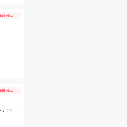
804 view
665 view
例年に比べるとまだまだ水温は低いですが 日に日にモロポチャギスの活性 高まってますよッ(^-^)