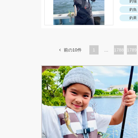
釣場
釣魚
釣果
前の10件
1
…
ペ
1788
ペ
1789
ー
ー
ジ
ジ