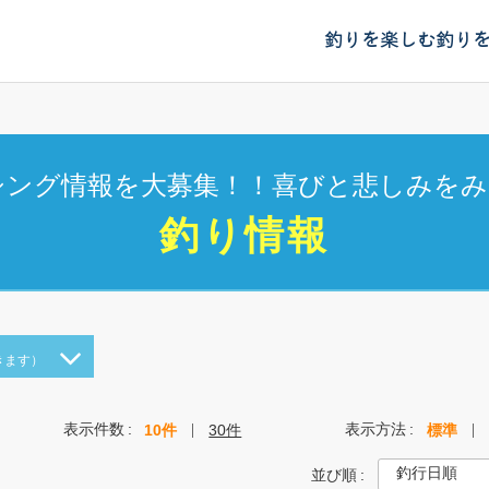
釣りを楽しむ
釣り
シング情報を大募集！！喜びと悲しみをみ
釣り情報
きます）
表示件数
表示方法
10件
30件
標準
並び順