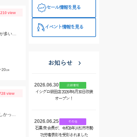
ました
セール情報を見る
210 view
イベント情報を見る
47ｍｍのシンキングミノーを使用しての釣果。魚の動きが活発で「瀬」での釣果が多い状況でした。
お知らせ
20㎝
2026.06.30
店舗情報
イシグロ磐田店 2026年6月30日改装
728 view
オープン！
シロギス狙いで初めて行きましたが、朝マヅメあたりからヒット、色々釣れて楽しかったです。
2026.06.25
その他
石黒 衆 会長が、令和8年浜松市市勢
功労者表彰を受彰されました