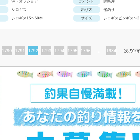
沖・オフショア
ポイント
師崎沖
シロギス
釣り方
船釣り
シロギス15〜60本
サイズ
シロギスピンギス〜2
ペ
1790
ペ
1791
カ
1792
ペ
1793
ペ
1794
ペ
1795
ペ
1796
…
1934
次の10
ー
ー
レ
ー
ー
ー
ー
ジ
ジ
ン
ジ
ジ
ジ
ジ
ト
ペ
ー
ジ