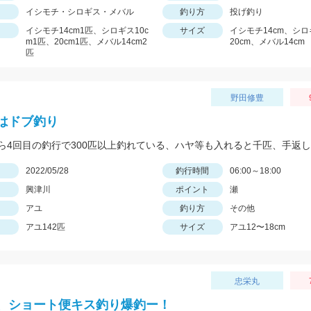
イシモチ・シロギス・メバル
釣り方
投げ釣り
イシモチ14cm1匹、シロギス10c
サイズ
イシモチ14cm、シロ
m1匹、20cm1匹、メバル14cm2
20cm、メバル14cm
匹
野田修豊
はドブ釣り
ら4回目の釣行で300匹以上釣れている、ハヤ等も入れると千匹、手返
日
2022/05/28
釣行時間
06:00～18:00
興津川
ポイント
瀬
アユ
釣り方
その他
アユ142匹
サイズ
アユ12〜18cm
忠栄丸
、ショート便キス釣り爆釣ー！