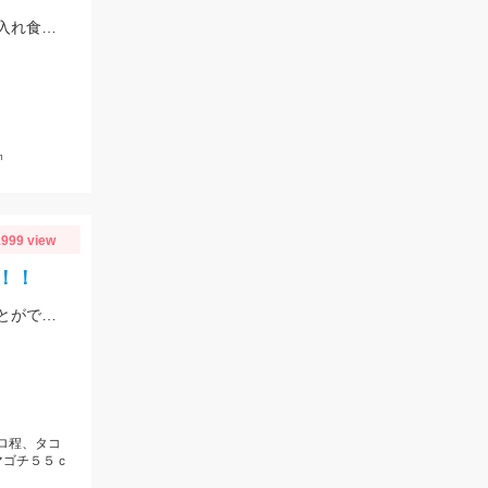
午後ショート便キス釣り、３時間の短時間ですが極浅場で良型キス竿頭５０匹と入れ食い状態でした！
㎝
999 view
！！
今週も常滑へ！キャプテンに色々ポイントを周って頂いて今熱い３釣種を釣ることができました！！大興奮！！！
キロ程、タコ
マゴチ５５ｃ