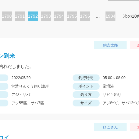
ペ
1790
ペ
1791
カ
1792
ペ
1793
ペ
1794
ペ
1795
ペ
1796
…
1934
次の10
ー
ー
レ
ー
ー
ー
ー
ジ
ジ
ン
ジ
ジ
ジ
ジ
ト
釣吉太郎
2
ペ
ン到来
ー
釣れだしました。
ジ
日
2022/05/29
釣行時間
05:00～08:00
常滑りんくう釣り護岸
ポイント
常滑港
アジ・サバ
釣り方
サビキ釣り
アジ55匹、サバ7匹
サイズ
アジ8ｾﾝﾁ、サバ13ｾﾝﾁ
ひこさん
1
コイ