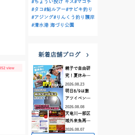
#ちょうい投げ キス
#マゴチ
#タコ
#鮎ルアー
#サビキ釣り
#アジング
#りんくう釣り護岸
#清水港 海づり公園
新着店舗ブログ
852 view
親子で自由研
究！夏休みに
釣りデビュー
2026.08.23
明日8/9は激
アツイベント
日！！！～オ
2026.08.08
ーダー偏光グ
天竜川一部区
ラス受注会～
域外来魚再放
流禁止となり
2026.08.07