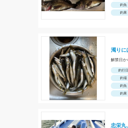
釣魚
釣果
濁りに
解禁日か
釣行
釣場
釣魚
釣果
忠栄丸