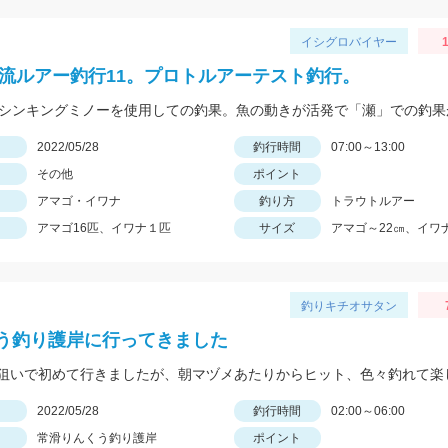
イシグロバイヤー
1
2渓流ルアー釣行11。プロトルアーテスト釣行。
日
2022/05/28
釣行時間
07:00～13:00
その他
ポイント
アマゴ・イワナ
釣り方
トラウトルアー
アマゴ16匹、イワナ１匹
サイズ
アマゴ～22㎝、イワナ
釣りキチオサタン
う釣り護岸に行ってきました
日
2022/05/28
釣行時間
02:00～06:00
常滑りんくう釣り護岸
ポイント