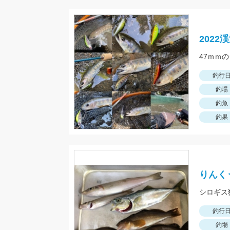
202
釣行
釣場
釣魚
釣果
りんく
釣行
釣場