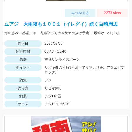
みつやくる
2273 view
豆アジ 大雨後も１０９１（イレグイ）続く宮崎周辺
海の恵みに感謝。頭、内臓取って冷凍後カラ揚げ予定。 爆釣がいつまで続くか見守りたい。
釣行日
2022/05/27
釣行時間
09:40～11:40
釣場
吉良サンライズパーク
ポイント
サビキ針の号数3号以下でママカリを。アミエビブ
ロック。
釣魚
アジ
釣り方
サビキ釣り
釣果
アジ140匹
サイズ
アジ11cm~6cm