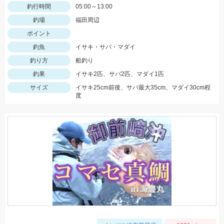
釣行時間
05:00～13:00
釣場
福田周辺
ポイント
釣魚
イサキ・サバ・マダイ
釣り方
船釣り
釣果
イサキ2匹、サバ2匹、マダイ1匹
サイズ
イサキ25cm前後、サバ最大35cm、マダイ30cm程
度