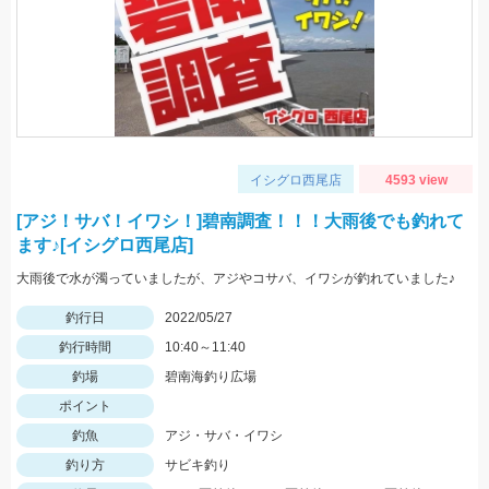
イシグロ西尾店
4593 view
[アジ！サバ！イワシ！]碧南調査！！！大雨後でも釣れて
ます♪[イシグロ西尾店]
大雨後で水が濁っていましたが、アジやコサバ、イワシが釣れていました♪
釣行日
2022/05/27
釣行時間
10:40～11:40
釣場
碧南海釣り広場
ポイント
釣魚
アジ・サバ・イワシ
釣り方
サビキ釣り