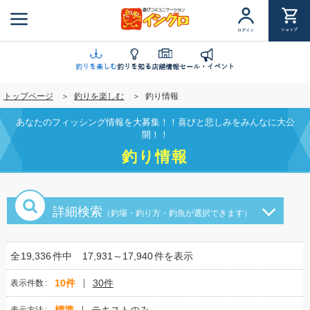
メ
イ
ショップ
ログイン
ン
コ
ン
釣りを楽しむ
釣りを知る
店舗情報
セール・イベント
テ
トップページ
釣りを楽しむ
釣り情報
ン
ツ
あなたのフィッシング情報を大募集！！喜びと悲しみをみんなに大公
に
開！！
移
釣り情報
動
詳細検索
（釣場・釣り方・釣魚が選択できます）
全
19,336
件中
17,931～17,940
件を表示
10件
30件
表示件数