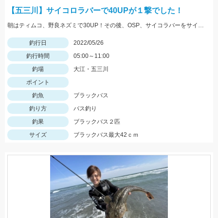
【五三川】サイコロラバーで40UPが１撃でした！
朝はティムコ、野良ネズミで30UP！その後、OSP、サイコラバーをサイトで使い、40UPをGETしました！
釣行日
2022/05/26
釣行時間
05:00～11:00
釣場
大江・五三川
ポイント
釣魚
ブラックバス
釣り方
バス釣り
釣果
ブラックバス２匹
サイズ
ブラックバス最大42ｃｍ