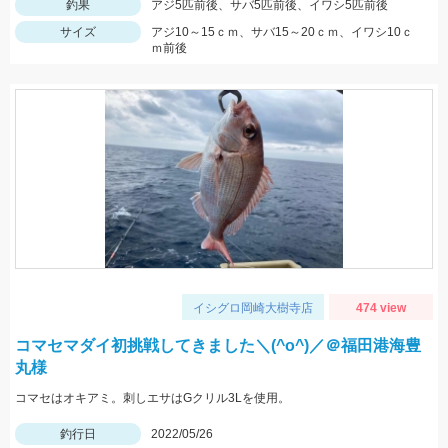
釣果
アジ5匹前後、サバ5匹前後、イワシ5匹前後
サイズ
アジ10～15ｃｍ、サバ15～20ｃｍ、イワシ10ｃ
ｍ前後
イシグロ岡崎大樹寺店
474 view
コマセマダイ初挑戦してきました＼(^o^)／＠福田港海豊
丸様
コマセはオキアミ。刺しエサはGクリル3Lを使用。
釣行日
2022/05/26