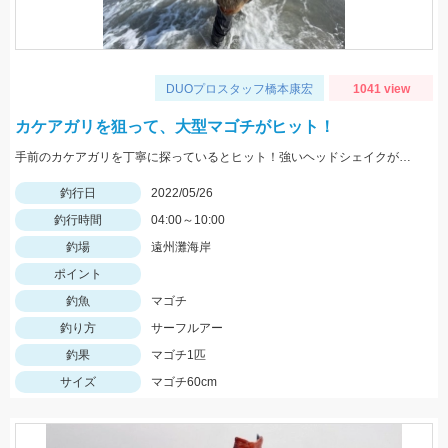
DUOプロスタッフ橋本康宏
1041 view
カケアガリを狙って、大型マゴチがヒット！
手前のカケアガリを丁寧に探っているとヒット！強いヘッドシェイクがたまりません！
釣行日
2022/05/26
釣行時間
04:00～10:00
釣場
遠州灘海岸
ポイント
釣魚
マゴチ
釣り方
サーフルアー
釣果
マゴチ1匹
サイズ
マゴチ60cm