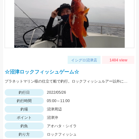
イシグロ沼津店
1404 view
☆沼津ロックフィッシュゲーム☆
プラネットマリン様の仕立て船で釣行。ロックフィッシュルアー以外にもテンヤやジグ、キャスティングなどその場に応じて色々な釣りが出来ました。
釣行日
2022/05/26
釣行時間
05:00～11:00
釣場
沼津周辺
ポイント
沼津沖
釣魚
アオハタ・シイラ
釣り方
ロックフィッシュ