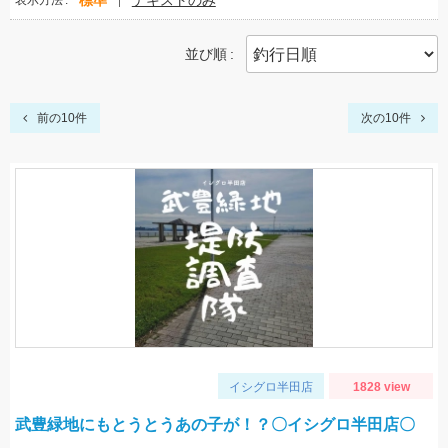
標準
テキストのみ
表示方法
並び順
前の10件
次の10件
イシグロ半田店
1828 view
武豊緑地にもとうとうあの子が！？〇イシグロ半田店〇