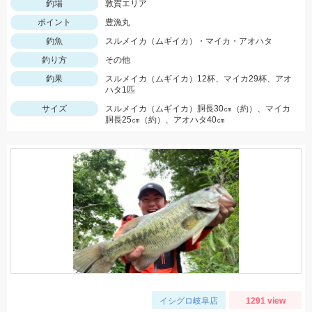
釣場
敦賀エリア
ポイント
豊漁丸
釣魚
スルメイカ（ムギイカ）・マイカ・アオハタ
釣り方
その他
釣果
スルメイカ（ムギイカ）12杯、マイカ29杯、アオ
ハタ1匹
サイズ
スルメイカ（ムギイカ）胴長30㎝（約）、マイカ
胴長25㎝（約）、アオハタ40㎝
イシグロ岐阜店
1291 view