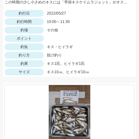
この時期の少し小さめのキスには「早掛キスケイムラジェット」がオススメ！ 武豊緑地でも小型ですがキスが釣れ始めました！皆さんも是非、チャレンジしてみてください！！
釣行日
2022/05/27
釣行時間
10:00～11:30
釣場
その他
ポイント
釣魚
キス・ヒイラギ
釣り方
投げ釣り
釣果
キス1匹、ヒイラギ1匹
サイズ
キス10㎝、ヒイラギ10㎝