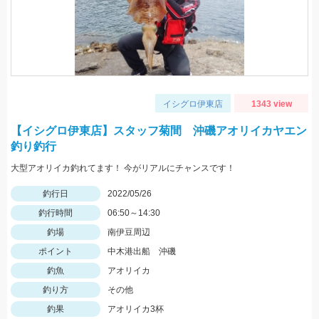
イシグロ伊東店
1343 view
【イシグロ伊東店】スタッフ菊間 沖磯アオリイカヤエン
釣り釣行
大型アオリイカ釣れてます！ 今がリアルにチャンスです！
釣行日
2022/05/26
釣行時間
06:50～14:30
釣場
南伊豆周辺
ポイント
中木港出船 沖磯
釣魚
アオリイカ
釣り方
その他
釣果
アオリイカ3杯