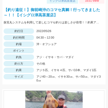
イシグロ津高茶屋店
1031 view
【釣り遠征！】御前崎沖のコマセ真鯛！行ってきました
～！！【イシグロ津高茶屋店】
探見丸システムを利用して楽しむコマセ釣りは楽しさが倍増！！釣果アップの秘訣も！！
釣行日
2022/05/26
釣行時間
04:30～12:00
釣場
沖・オフショア
ポイント
釣魚
アジ・イサキ・サバ・マダイ
釣り方
その他
釣果
アジ５匹、イサキ４匹、サバ10本、マダイ1匹
サイズ
アジ40～20㎝、イサキ30㎝、サバ50㎝、マダイ3
0㎝