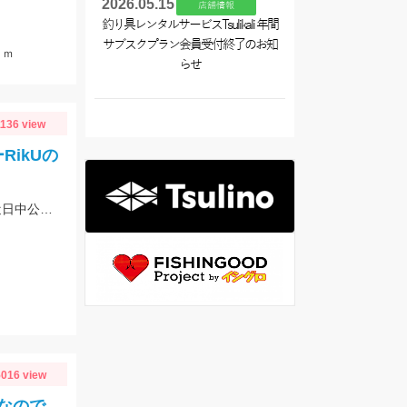
2026.05.15
店舗情報
釣り具レンタルサービスTsulikali 年間
サブスクプラン会員受付終了のお知
ｃｍ
らせ
1136 view
ikUの
キャラメルシャッド3.5出の釣果！！詳細はフィッシングマイスターブログにて近日中公開です。
016 view
なので