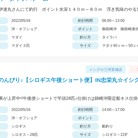
日
2022/05/16
釣行時間
06:00～13:00
沖・オフショア
ポイント
御前崎沖 御前崎港
マダイ
釣り方
タイラバ
マダイ３匹
サイズ
マダイ40ｃｍ～50ｃ
イシグロ三河安城店
のんびり♪【シロギス午後ショート便】IN忠栄丸☆イシ
日
2022/05/16
釣行時間
14:00～17:00
沖・オフショア
ポイント
シロギス
釣り方
船釣り
シロギス～28匹
サイズ
シロギス～22㌢