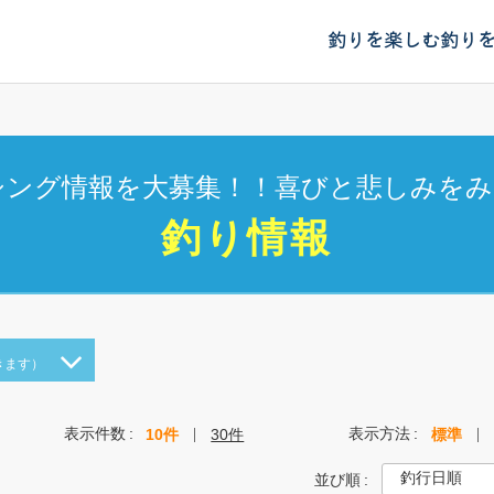
釣りを楽しむ
釣り
シング情報を大募集！！喜びと悲しみをみ
釣り情報
きます）
表示件数
表示方法
10件
30件
標準
並び順