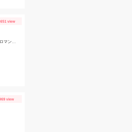
651 view
エサは40㎝ぐらいあるアジ、でっかいサバ！！腰が痛くなるほどの強烈な引き、ロマンです。
969 view