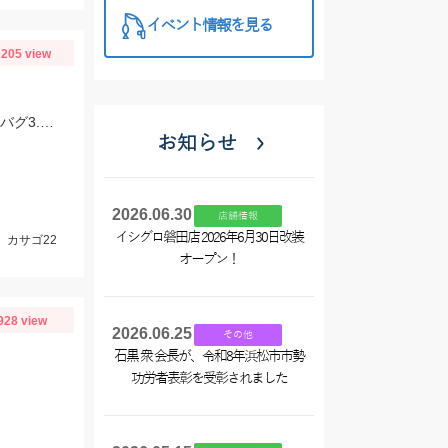
イベント情報を見る
205 view
アカハタ増えてきましたが、まだまだ深場のほうがよく当たります。 一誠ジャコバグ3.2インチのテキサスリグでヒット。
お知らせ
2026.06.30
店舗情報
イシグロ磐田店 2026年6月30日改装
、カサゴ22
オープン！
928 view
2026.06.25
その他
石黒 衆 会長が、令和8年浜松市市勢
功労者表彰を受彰されました