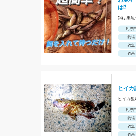
は⁉
餌は集魚
釣行
釣場
釣魚
釣果
ヒイカ
ヒイカ狙
釣行
釣場
釣魚
釣果