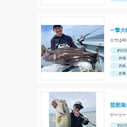
一撃大
釣行
釣場
釣魚
釣果
琵琶湖
ゲーリー
釣行