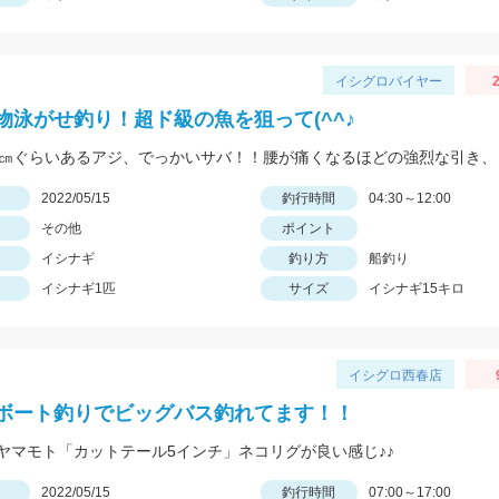
イシグロバイヤー
2
物泳がせ釣り！超ド級の魚を狙って(^^♪
日
2022/05/15
釣行時間
04:30～12:00
その他
ポイント
イシナギ
釣り方
船釣り
イシナギ1匹
サイズ
イシナギ15キロ
イシグロ西春店
ボート釣りでビッグバス釣れてます！！
ヤマモト「カットテール5インチ」ネコリグが良い感じ♪♪
日
2022/05/15
釣行時間
07:00～17:00