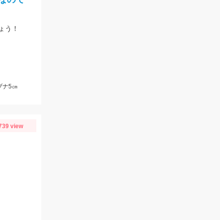
ょう！
ブナ5㎝
739 view