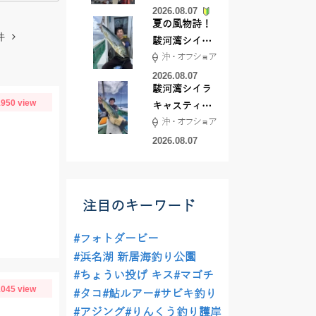
2026.08.07
夏の風物詩！
件
駿河湾シイラ
沖・オフショア
キャスティン
グ行ってきま
2026.08.07
駿河湾シイラ
した！！
950 view
キャスティン
沖・オフショア
グ行ってきま
した！
2026.08.07
注目のキーワード
#フォトダービー
#浜名湖 新居海釣り公園
#ちょうい投げ キス
#マゴチ
045 view
#タコ
#鮎ルアー
#サビキ釣り
#アジング
#りんくう釣り護岸