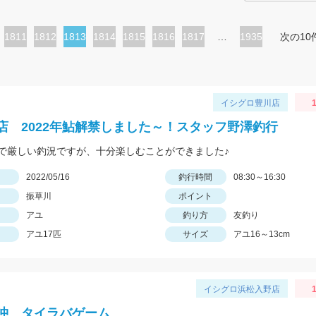
ペ
1811
ペ
1812
カ
1813
ペ
1814
ペ
1815
ペ
1816
ペ
1817
…
1935
次の10
ー
ー
レ
ー
ー
ー
ー
ジ
ジ
ン
ジ
ジ
ジ
ジ
ト
イシグロ豊川店
1
ペ
店 2022年鮎解禁しました～！スタッフ野澤釣行
ー
で厳しい釣況ですが、十分楽しむことができました♪
ジ
日
2022/05/16
釣行時間
08:30～16:30
振草川
ポイント
アユ
釣り方
友釣り
アユ17匹
サイズ
アユ16～13cm
イシグロ浜松入野店
1
沖 タイラバゲーム