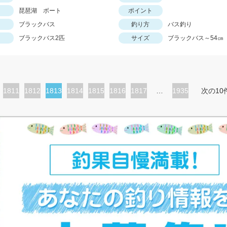
琵琶湖 ボート
ポイント
ブラックバス
釣り方
バス釣り
ブラックバス2匹
サイズ
ブラックバス～54㎝
ペ
1811
ペ
1812
カ
1813
ペ
1814
ペ
1815
ペ
1816
ペ
1817
…
1935
次の10
ー
ー
レ
ー
ー
ー
ー
ジ
ジ
ン
ジ
ジ
ジ
ジ
ト
ペ
ー
ジ