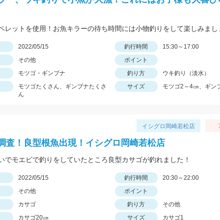
ペレットを使用！お魚キラーの待ち時間には小物釣りをして楽しみまし
日
2022/05/15
釣行時間
15:30～17:00
その他
ポイント
モツゴ・ギンブナ
釣り方
ウキ釣り（淡水）
モツゴたくさん、ギンブナたくさ
サイズ
モツゴ2～4㎝、ギン
ん
イシグロ岡崎若松店
調査！良型根魚出現！イシグロ岡崎若松店
いでモエビで釣りをしていたところ良型カサゴが釣れました！
日
2022/05/15
釣行時間
20:30～22:00
その他
ポイント
カサゴ
釣り方
その他
カサゴ20㎝
サイズ
カサゴ1