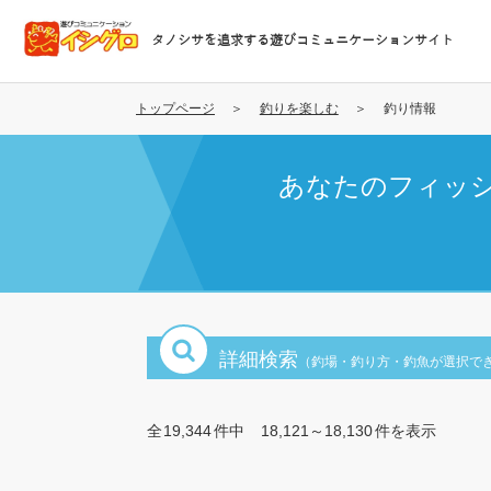
メ
イ
タノシサを追求する遊びコミュニケーションサイト
ン
コ
ン
トップページ
釣りを楽しむ
釣り情報
テ
ン
あなたのフィッ
ツ
に
移
動
詳細検索
（釣場・釣り方・釣魚が選択で
全
19,344
件中
18,121～18,130
件を表示