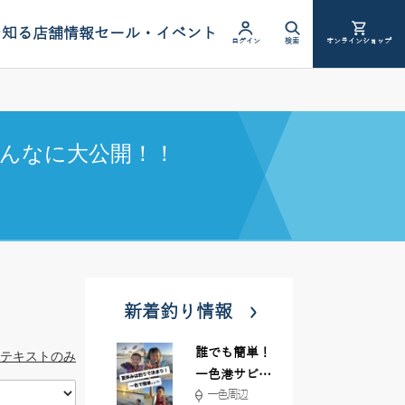
を知る
店舗情報
セール・イベント
ログイン
検索
オンラインショップ
んなに大公開！！
新着釣り情報
誰でも簡単！
テキストのみ
一色港サビキ
一色周辺
＆ちょい投げ