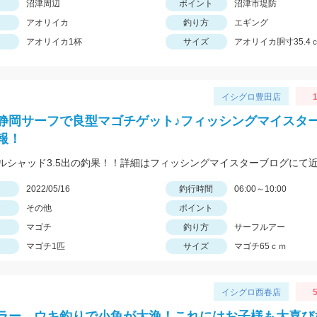
沼津周辺
ポイント
沼津市堤防
アオリイカ
釣り方
エギング
アオリイカ1杯
サイズ
アオリイカ胴寸35.4
イシグロ豊田店
静岡サーフで良型マゴチゲット♪フィッシングマイスターR
報！
日
2022/05/16
釣行時間
06:00～10:00
その他
ポイント
マゴチ
釣り方
サーフルアー
マゴチ1匹
サイズ
マゴチ65ｃｍ
イシグロ西春店
5
ラー、ウキ釣りで小魚が大漁！これにはお子様も大喜び