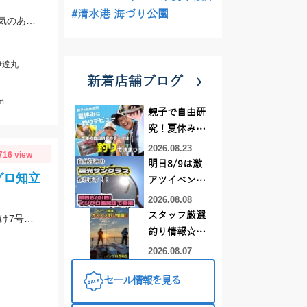
#清水港 海づり公園
御前崎港伊達丸さんにて釣行 ポイント水深１４０ｍ～８０ｍ 浮き気味のやる気のある真鯛を探す釣り方でした。
伊達丸
新着店舗ブログ
ｍ
親子で自由研
究！夏休みに
釣りデビュー
2026.08.23
716 view
明日8/9は激
グロ知立
アツイベント
日！！！～オ
2026.08.08
ーダー偏光グ
スタッフ厳選
船キス釣果が上昇中!!午後便ショートで竿頭28匹♪仕掛けは師崎沖限定船キス仕掛け7号です♪
ラス受注会～
釣り情報☆彡
連休は何釣り
2026.08.07
に行こう
セール情報を見る
♪【イシグロ
西尾店】