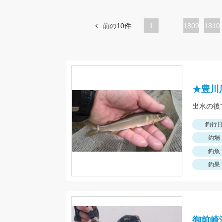
前の10件
1
…
ペ
1809
ペ
1810
ー
ー
ジ
ジ
★豊川
出水の後
釣行
釣場
釣魚
釣果
御前崎