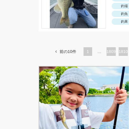
釣場
釣魚
釣果
前の10件
1
…
ペ
1809
ペ
1810
ー
ー
ジ
ジ