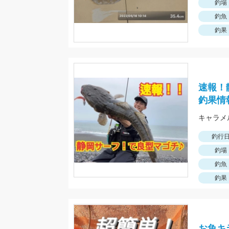
釣場
釣魚
釣果
速報！
釣果情
釣行
釣場
釣魚
釣果
お魚キ