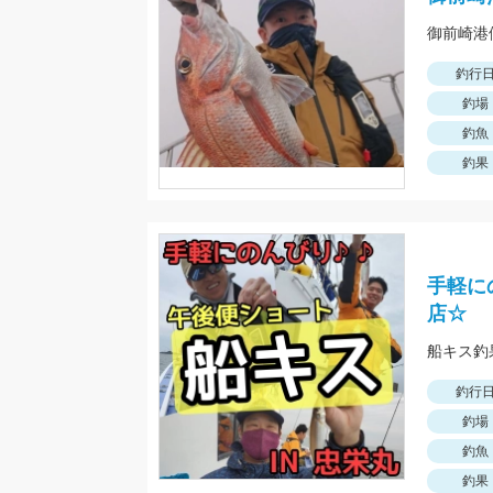
釣行
釣場
釣魚
釣果
手軽に
店☆
釣行
釣場
釣魚
釣果