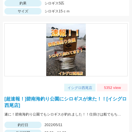
釣果
シロギス5匹
サイズ
シロギス15ｃｍ
イシグロ西尾店
5352 view
[超速報！]碧南海釣り公園にシロギスが来た！！[イシグロ
西尾店]
遂に！碧南海釣り公園でもシロギスが釣れました！！仕掛けは船でもちょい投げでも使いやすい「師崎沖船キス仕掛け」！えさは石ゴカイがオススメ♪
釣行日
2022/05/11