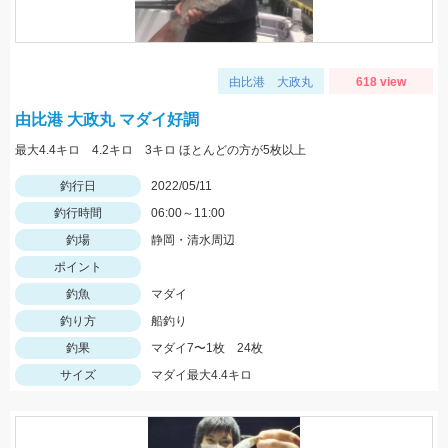
由比港 大政丸
618 view
由比港 大政丸 マダイ好調
最大4.4キロ 4.2キロ 3キロ ほとんどの方が5枚以上
釣行日
2022/05/11
釣行時間
06:00～11:00
釣場
静岡・清水周辺
ポイント
釣魚
マダイ
釣り方
船釣り
釣果
マダイ7〜1枚 24枚
サイズ
マダイ最大4.4キロ