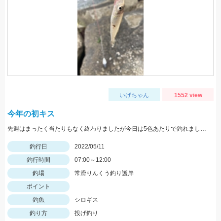
いげちゃん
1552 view
今年の初キス
先週はまったく当たりもなく終わりましたが今日は5色あたりで釣れました。ちょい投げではまだ難しいですがそろそろきてます！
釣行日
2022/05/11
釣行時間
07:00～12:00
釣場
常滑りんくう釣り護岸
ポイント
釣魚
シロギス
釣り方
投げ釣り