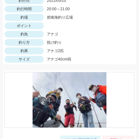
釣行日
2022/05/10
釣行時間
20:00～21:00
釣場
碧南海釣り広場
ポイント
釣魚
アナゴ
釣り方
投げ釣り
釣果
アナゴ2匹
サイズ
アナゴ40cm弱