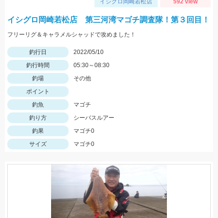
イシグロ岡崎若松店
592 view
イシグロ岡崎若松店 第三河湾マゴチ調査隊！第３回目！
フリーリグ＆キャラメルシャッドで攻めました！
釣行日
2022/05/10
釣行時間
05:30～08:30
釣場
その他
ポイント
釣魚
マゴチ
釣り方
シーバスルアー
釣果
マゴチ0
サイズ
マゴチ0