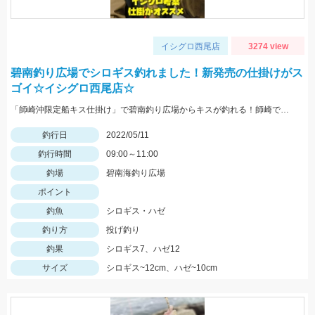
イシグロ西尾店
3274 view
碧南釣り広場でシロギス釣れました！新発売の仕掛けがス
ゴイ☆イシグロ西尾店☆
「師崎沖限定船キス仕掛け」で碧南釣り広場からキスが釣れる！師崎でも船でもないけどとっても使いやすい！
釣行日
2022/05/11
釣行時間
09:00～11:00
釣場
碧南海釣り広場
ポイント
釣魚
シロギス・ハゼ
釣り方
投げ釣り
釣果
シロギス7、ハゼ12
サイズ
シロギス~12cm、ハゼ~10cm