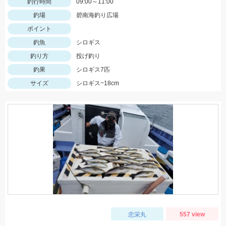
釣行時間
09:00～11:00
釣場
碧南海釣り広場
ポイント
釣魚
シロギス
釣り方
投げ釣り
釣果
シロギス7匹
サイズ
シロギス~18cm
忠栄丸
557 view