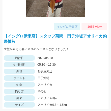
イシグロ伊東店
1653 view
【イシグロ伊東店】スタッフ菊間 田子沖堤アオリイカ釣
果情報
大型が狙える春アオリのシーズンとなりました！
釣行日
2022/05/10
釣行時間
05:30～15:30
釣場
西伊豆周辺
ポイント
田子沖堤
釣魚
アオリイカ
釣り方
その他
釣果
アオリイカ3杯
サイズ
アオリイカ0.8～1.5kg