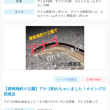
釣果
マイカ15杯、ヤリイカ1杯、スルメイカ（ムギイ
カ）13杯
サイズ
マイカ胴長15～25ｃｍ、ヤリイカ胴長20ｃｍ、ス
ルメイカ（ムギイカ）胴長20～25ｃｍ
イシグロ西尾店
1795 view
【碧南海釣り公園】アナゴ釣れちゃいました！☆イシグロ
西尾店
アナゴが釣れ始めました！キス釣りのついでに日没後、アナゴを狙ってみませんか？