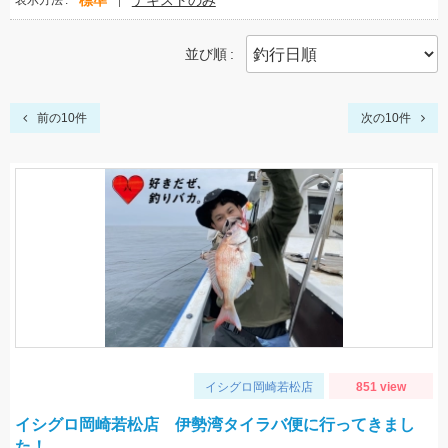
標準
テキストのみ
表示方法
並び順
前の10件
次の10件
イシグロ岡崎若松店
851 view
イシグロ岡崎若松店 伊勢湾タイラバ便に行ってきまし
た！