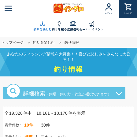
メ
イ
ショップ
ログイン
ン
コ
ン
釣りを楽しむ
釣りを知る
店舗情報
セール・イベント
テ
トップページ
釣りを楽しむ
釣り情報
ン
ツ
あなたのフィッシング情報を大募集！！喜びと悲しみをみんなに大公
に
開！！
移
釣り情報
動
詳細検索
（釣場・釣り方・釣魚が選択できます）
全
19,328
件中
18,161～18,170
件を表示
10件
30件
表示件数