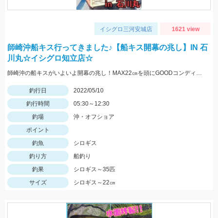
イシグロ三河安城店
1621 view
師崎沖船キス行ってきました♪【船キス開幕の兆し】IN 石
川丸☆イシグロ知立店☆
師崎沖の船キスがいよいよ開幕の兆し！MAX22㎝を頭にGOODコンディションのシロギスが釣れ始めました♪
釣行日
2022/05/10
釣行時間
05:30～12:30
釣場
沖・オフショア
ポイント
釣魚
シロギス
釣り方
船釣り
釣果
シロギス～35匹
サイズ
シロギス～22㎝