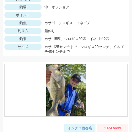
釣場
沖・オフショア
ポイント
釣魚
カサゴ・シロギス・イネゴチ
釣り方
船釣り
釣果
カサゴ5匹、シロギス20匹、イネゴチ2匹
サイズ
カサゴ25センチまで、シロギス20センチ、イネゴ
チ40センチまで
イシグロ西春店
1324 view