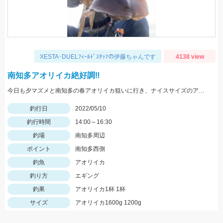
XESTA･DUELﾌｨｰﾙﾄﾞｽﾀｯﾌの伊藤ちゃんです
4138 view
南知多アオリイカ絶好調‼️
今日も夕マズメと南知多の春アオリイカ狙いに行き、ナイスサイズのアオリイカに出会えました‼️
釣行日
2022/05/10
釣行時間
14:00～16:30
釣場
南知多周辺
ポイント
南知多西側
釣魚
アオリイカ
釣り方
エギング
釣果
アオリイカ1杯 1杯
サイズ
アオリイカ1600g 1200g