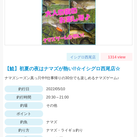
イシグロ西尾店
1314 view
【鯰】初夏の夜はナマズが熱い!!☆イシグロ西尾店☆
ナマズシーズン真っ只中‼仕事帰りの30分でも楽しめるナマズゲーム♪
釣行日
2022/05/10
釣行時間
20:30～21:00
釣場
その他
ポイント
釣魚
ナマズ
釣り方
ナマズ・ライギョ釣り