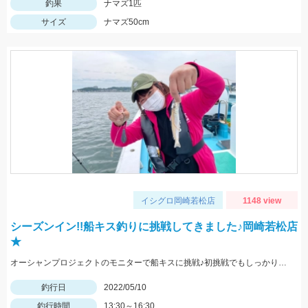
釣果
ナマズ1匹
サイズ
ナマズ50cm
イシグロ岡崎若松店
1148 view
シーズンイン!!船キス釣りに挑戦してきました♪岡崎若松店
★
オーシャンプロジェクトのモニターで船キスに挑戦♪初挑戦でもしっかりキャッチできました。
釣行日
2022/05/10
釣行時間
13:30～16:30