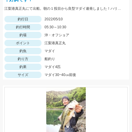
江梨港真正丸にて出船。朝の１投目から良型マダイ連発しました！ハリスは4号10ｍを使用。針はチヌ針３号でひかり玉レッド2号を使いました！
釣行日
2022/05/10
釣行時間
05:30～10:30
釣場
沖・オフショア
ポイント
江梨港真正丸
釣魚
マダイ
釣り方
船釣り
釣果
マダイ4匹
サイズ
マダイ30~40㎝前後