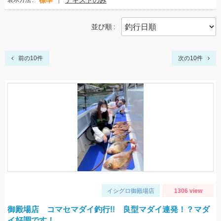
標準
テキストのみ
表示方法
並び順
前の10件
次の10件
イシグロ御殿場店
1306 view
御殿場店 コマセマダイ釣行!! 良型マダイ連発！？マダ
イ好調です！