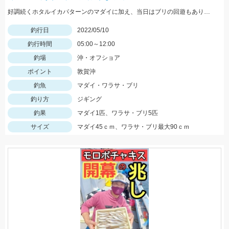
好調続くホタルイカパターンのマダイに加え、当日はブリの回遊もあり大爆釣!! 迷ってる場合じゃないですよ(笑) 行くなら今しかない!!
釣行日
2022/05/10
釣行時間
05:00～12:00
釣場
沖・オフショア
ポイント
敦賀沖
釣魚
マダイ・ワラサ・ブリ
釣り方
ジギング
釣果
マダイ1匹、ワラサ・ブリ5匹
サイズ
マダイ45ｃｍ、ワラサ・ブリ最大90ｃｍ