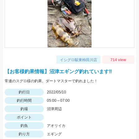
イシグロ駿東柿田川店
714 view
【お客様釣果情報】沼津エギング釣れています‼
常連のスグロ様の釣果。ダートマスターで釣れました！
釣行日
2022/05/10
釣行時間
05:00～07:00
釣場
沼津周辺
ポイント
釣魚
アオリイカ
釣り方
エギング