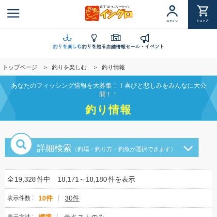
メ
イ
ショップ
ログイン
ン
コ
ン
釣りを楽しむ
釣りを知る
店舗情報
セール・イベント
テ
トップページ
釣りを楽しむ
釣り情報
ン
ツ
あなたのフィッシング情報を大募集！！喜びと悲しみをみんなに大公
に
開！！
移
釣り情報
動
詳細検索
（釣場・釣り方・釣魚が選択できます）
全
19,328
件中
18,171～18,180
件を表示
10件
30件
表示件数