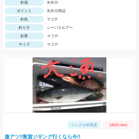
釣場
矢作川
ポイント
矢作川周辺
釣魚
マゴチ
釣り方
シーバスルアー
釣果
マゴチ-
サイズ
マゴチ-
イシグロ半田店
2820 view
激アツ!!敦賀ジギング行くなら今!!