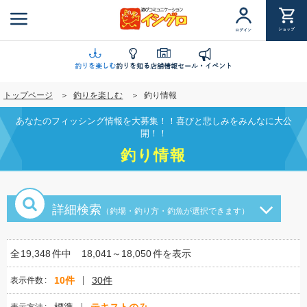
メ
イ
ショップ
ログイン
ン
コ
ン
釣りを楽しむ
釣りを知る
店舗情報
セール・イベント
テ
トップページ
釣りを楽しむ
釣り情報
ン
ツ
あなたのフィッシング情報を大募集！！喜びと悲しみをみんなに大公
に
開！！
移
釣り情報
動
詳細検索
（釣場・釣り方・釣魚が選択できます）
全
19,348
件中
18,041～18,050
件を表示
10件
30件
表示件数