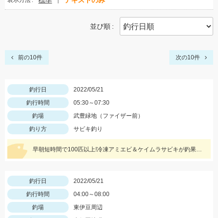
標準
テキストのみ
表示方法
並び順
前の10件
次の10件
釣行日
2022/05/21
釣行時間
05:30～07:30
釣場
武豊緑地（ファイザー前）
釣り方
サビキ釣り
早朝短時間で100匹以上!冷凍アミエビ＆ケイムラサビキが釣果のポイント!
釣行日
2022/05/21
釣行時間
04:00～08:00
釣場
東伊豆周辺