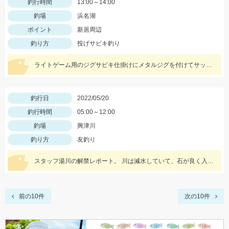
釣行時間
13:00～14:00
釣場
浜名湖
ポイント
新居周辺
釣り方
投げサビキ釣り
ライトゲーム用のジグサビキ仕掛けにメタルジグを付けてサッパやイワシ、コサバなどがお手軽に狙えますよ♪
釣行日
2022/05/20
釣行時間
05:00～12:00
釣場
興津川
釣り方
友釣り
スタッフ湯川の解禁レポート。 川は減水していて、石が良く入っている波立ちあるポイントがオススメ
前の10件
次の10件