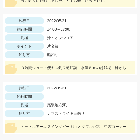
投げ釣りに挑戦しました。とても楽しかったです。
釣行日
2022/05/21
釣行時間
14:00～17:00
釣場
沖・オフショア
ポイント
片名前
釣り方
船釣り
３時間ショート便キス釣り絶好調！水深５ mの超浅場、港からは２分ほどの片名前が凄い！午後便キス釣り予約受付中です
釣行日
2022/05/21
釣行時間
釣場
尾張地方河川
釣り方
ナマズ・ライギョ釣り
ヒットルアーはスイングビート55とダブルバズ！中古コーナーでかなりお値打ちとなっております！