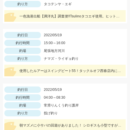
釣り方
タコテンヤ・エギ
一色漁港出船【満洋丸】調査便!!Tsulinoタコエギ使用。ヒットカラーはホワイト・レッド
釣行日
2022/05/19
釣行時間
15:00～16:00
釣場
尾張地方河川
釣り方
ナマズ・ライギョ釣り
使用したルアーはスイングビート55！タックルオフ西春店内に在庫がございます！
釣行日
2022/05/19
釣行時間
04:00～08:30
釣場
常滑りんくう釣り護岸
釣り方
投げ釣り
朝マズメに小サバの回遊がありました！ シロギスも小型ですが、数が釣れていますよ！