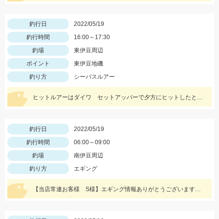
釣行日
2022/05/19
釣行時間
16:00～17:30
釣場
東伊豆周辺
ポイント
東伊豆地磯
釣り方
シーバスルアー
ヒットルアーはダイワ セットアッパーで夕方にヒットしたとのことです。83ｃｍ5ｋｇのナイスサイズでした！情報提供ありがとうございます！
釣行日
2022/05/19
釣行時間
06:00～09:00
釣場
南伊豆周辺
釣り方
エギング
【当店常連お客様 S様】エギング情報ありがとうございます。 朝マヅメの時間帯３杯立て続けに、1.8㌔・800ｇ・900ｇが釣れました！ 1.8㌔のヒットエギは【エギ王Ｋ3.5号 黒潮ＳＰ マッスルファイト】