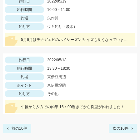
釣行日
2022/05/19
釣行時間
10:00～11:00
釣場
矢作川
釣り方
ウキ釣り（淡水）
5月6月はテナガエビのハイシーズン!サイズも良くなっています!エサは石ゴカイで、小さく切ると針掛かりアップします!
釣行日
2022/05/18
釣行時間
13:30～18:30
釣場
東伊豆周辺
ポイント
東伊豆堤防
釣り方
その他
午後から夕方での釣果 16：00過ぎてから良型が釣れました！
前の10件
次の10件