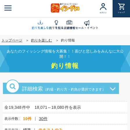
メ
イ
ショップ
ログイン
ン
コ
ン
釣りを楽しむ
釣りを知る
店舗情報
セール・イベント
テ
トップページ
釣りを楽しむ
釣り情報
ン
ツ
あなたのフィッシング情報を大募集！！喜びと悲しみをみんなに大公
に
開！！
移
釣り情報
動
詳細検索
（釣場・釣り方・釣魚が選択できます）
全
19,348
件中
18,071～18,080
件を表示
10件
30件
表示件数