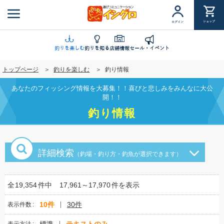
メ
イ
ショップ
ログイン
ン
コ
ン
釣りを楽しむ
釣りを知る
店舗情報
セール・イベント
テ
トップページ
釣りを楽しむ
釣り情報
ン
ツ
あなたのフィッシング情報を大募集！！喜びと悲しみをみんなに大公
に
開！！
移
釣り情報
動
詳細検索
（釣場・釣り方・釣魚が選択できます）
全
19,354
件中
17,961～17,970
件を表示
10件
30件
表示件数