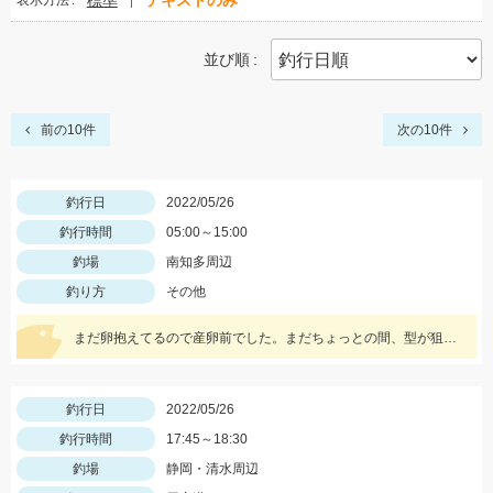
標準
テキストのみ
表示方法
並び順
前の10件
次の10件
釣行日
2022/05/26
釣行時間
05:00～15:00
釣場
南知多周辺
釣り方
その他
まだ卵抱えてるので産卵前でした。まだちょっとの間、型が狙えそうです。
釣行日
2022/05/26
釣行時間
17:45～18:30
釣場
静岡・清水周辺