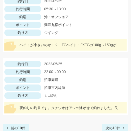
釣行日
2022/05/25
釣行時間
05:30～13:00
釣場
沖・オフショア
ポイント
満洋丸様ポイント
釣り方
ジギング
ベイトが小さいのか！？ TGベイト・FKTGの100g～150gがアタリが多かったです！！
釣行日
2022/05/25
釣行時間
22:00～09:00
釣場
沼津周辺
ポイント
沼津市内堤防
釣り方
カゴ釣り
夜釣りの釣果です。タチウオはアジの泳がせで釣れました。良型マダイおめでとうございます。
前の10件
次の10件