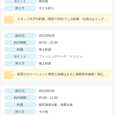
ポイント
用宗港
釣り方
サビキ釣り
スタッフ大戸の釣果。雨前で45分でこの釣果。仕掛けはイシグロのNEO 豆アジマッチ２号にて。
釣行日
2022/05/26
釣行時間
09:30～10:30
釣場
海上釣堀
ポイント
フィッシングパーク「トリトン」
釣り方
海上釣堀
絶景のロケーションと豊富な魚種はまさに体験型水族館！初心者でも手軽に釣れますよ！
釣行日
2022/05/26
釣行時間
05:00～12:00
釣場
福田漁港出船 海豊丸様
釣り方
その他