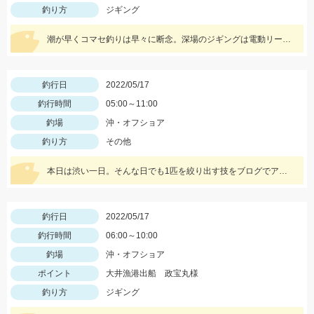
釣り方
ジギング
潮が早くコマセ釣りは早々に断念。深場のジギングは電動リールが楽でした。
釣行日
2022/05/17
釣行時間
05:00～11:00
釣場
沖・オフショア
釣り方
その他
本日は渋い一日。そんな日でも1匹を絞り出す技をブログでアップ!!是非ご覧ください。
釣行日
2022/05/17
釣行時間
06:00～10:00
釣場
沖・オフショア
ポイント
大井漁港出船 政宝丸様
釣り方
ジギング