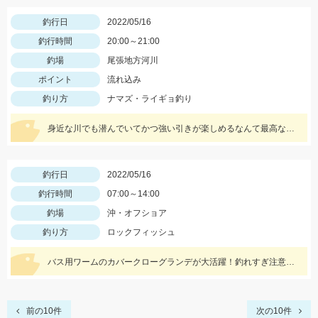
釣行日
2022/05/16
釣行時間
20:00～21:00
釣場
尾張地方河川
ポイント
流れ込み
釣り方
ナマズ・ライギョ釣り
身近な川でも潜んでいてかつ強い引きが楽しめるなんて最高な遊び相手です！
釣行日
2022/05/16
釣行時間
07:00～14:00
釣場
沖・オフショア
釣り方
ロックフィッシュ
バス用ワームのカバークローグランデが大活躍！釣れすぎ注意なのでワームは沢山用意してくださいネ
前の10件
次の10件