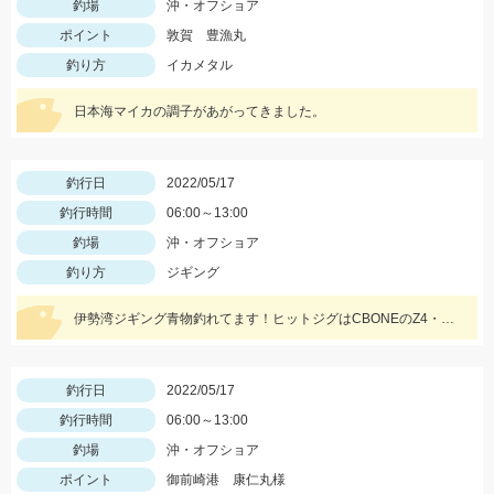
釣場
沖・オフショア
ポイント
敦賀 豊漁丸
釣り方
イカメタル
日本海マイカの調子があがってきました。
釣行日
2022/05/17
釣行時間
06:00～13:00
釣場
沖・オフショア
釣り方
ジギング
伊勢湾ジギング青物釣れてます！ヒットジグはCBONEのZ4・XS、ハヤブサのスイッチなどなど！
釣行日
2022/05/17
釣行時間
06:00～13:00
釣場
沖・オフショア
ポイント
御前崎港 康仁丸様