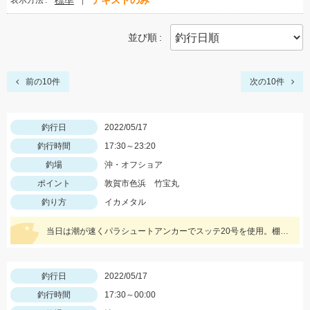
標準
テキストのみ
表示方法
並び順
前の10件
次の10件
釣行日
2022/05/17
釣行時間
17:30～23:20
釣場
沖・オフショア
ポイント
敦賀市色浜 竹宝丸
釣り方
イカメタル
当日は潮が速くパラシュートアンカーでスッテ20号を使用。棚はバラけていますがボトムが一番反応が良かったです。
釣行日
2022/05/17
釣行時間
17:30～00:00