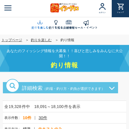
メ
イ
ショップ
ログイン
ン
コ
ン
釣りを楽しむ
釣りを知る
店舗情報
セール・イベント
テ
トップページ
釣りを楽しむ
釣り情報
ン
ツ
あなたのフィッシング情報を大募集！！喜びと悲しみをみんなに大公
に
開！！
移
釣り情報
動
詳細検索
（釣場・釣り方・釣魚が選択できます）
全
19,328
件中
18,091～18,100
件を表示
10件
30件
表示件数