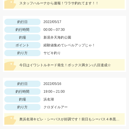
スタッフハルーナから速報！ワラサ釣れてます！！
釣行日
2022/05/17
釣行時間
00:00～07:30
釣場
新居弁天海釣公園
ポイント
経験値集めてレベルアップじゃ！
釣り方
サビキ釣り
今日はイワシトルネード発生！ボックス満タン♪八目達成☆
釣行日
2022/05/16
釣行時間
19:00～21:00
釣場
浜名湖
釣り方
クロダイルアー
奥浜名湖キビレ・シーバスが好調です！前日もシーバス４本黒鯛・キビレ２本と釣果がありました！