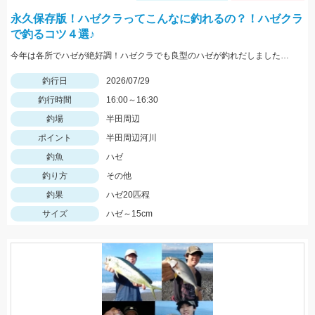
永久保存版！ハゼクラってこんなに釣れるの？！ハゼクラ
で釣るコツ４選♪
今年は各所でハゼが絶好調！ハゼクラでも良型のハゼが釣れだしました！今回はシンキングタイプのクランクを使用しました♪
釣行日
2026/07/29
釣行時間
16:00～16:30
釣場
半田周辺
ポイント
半田周辺河川
釣魚
ハゼ
釣り方
その他
釣果
ハゼ20匹程
サイズ
ハゼ～15cm