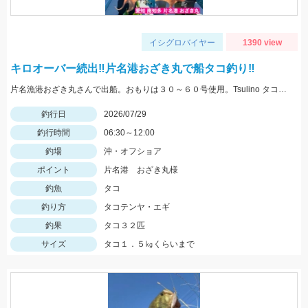
イシグロバイヤー
1390 view
キロオーバー続出‼片名港おざき丸で船タコ釣り‼
片名漁港おざき丸さんで出船。おもりは３０～６０号使用。Tsulino タコエギ大活躍‼白やピンクゼブラ、黄色が特におすすめ！
釣行日
2026/07/29
釣行時間
06:30～12:00
釣場
沖・オフショア
ポイント
片名港 おざき丸様
釣魚
タコ
釣り方
タコテンヤ・エギ
釣果
タコ３２匹
サイズ
タコ１．５㎏くらいまで