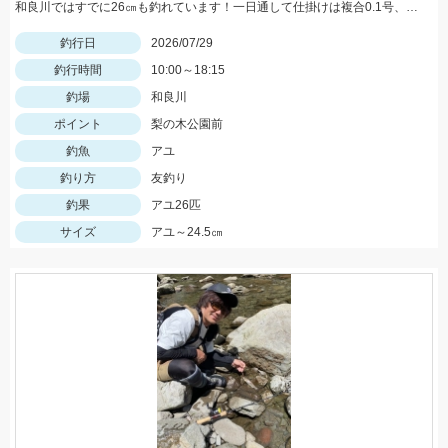
和良川ではすでに26㎝も釣れています！一日通して仕掛けは複合0.1号、中ハリス1号、針7.5号を使用しました。
釣行日
2026/07/29
釣行時間
10:00～18:15
釣場
和良川
ポイント
梨の木公園前
釣魚
アユ
釣り方
友釣り
釣果
アユ26匹
サイズ
アユ～24.5㎝