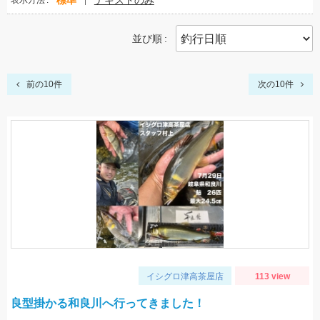
標準
テキストのみ
表示方法
並び順
前の10件
次の10件
イシグロ津高茶屋店
113 view
良型掛かる和良川へ行ってきました！