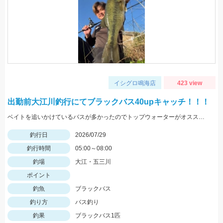
イシグロ鳴海店
423 view
出勤前大江川釣行にてブラックバス40upキャッチ！！！
ベイトを追いかけているバスが多かったのでトップウォーターがオススメ！！
釣行日
2026/07/29
釣行時間
05:00～08:00
釣場
大江・五三川
ポイント
釣魚
ブラックバス
釣り方
バス釣り
釣果
ブラックバス1匹