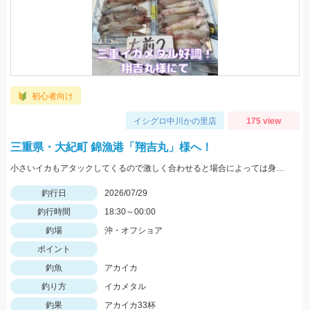
初心者向け
イシグロ中川かの里店
175 view
三重県・大紀町 錦漁港「翔吉丸」様へ！
小さいイカもアタックしてくるので激しく合わせると場合によっては身切れします！
釣行日
2026/07/29
釣行時間
18:30～00:00
釣場
沖・オフショア
ポイント
釣魚
アカイカ
釣り方
イカメタル
釣果
アカイカ33杯