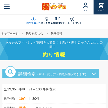
メ
イ
ショップ
ログイン
ン
コ
ン
釣りを楽しむ
釣りを知る
店舗情報
セール・イベント
テ
トップページ
釣りを楽しむ
釣り情報
ン
ツ
あなたのフィッシング情報を大募集！！喜びと悲しみをみんなに大公
に
開！！
移
釣り情報
動
詳細検索
（釣場・釣り方・釣魚が選択できます）
全
19,354
件中
91～100
件を表示
10件
30件
表示件数