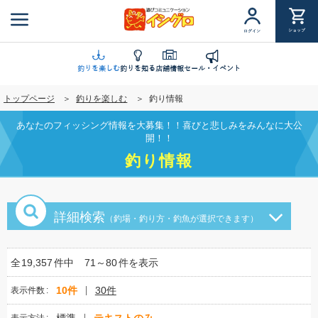
メ
イ
ショップ
ログイン
ン
コ
ン
釣りを楽しむ
釣りを知る
店舗情報
セール・イベント
テ
トップページ
釣りを楽しむ
釣り情報
ン
ツ
あなたのフィッシング情報を大募集！！喜びと悲しみをみんなに大公
に
開！！
移
釣り情報
動
詳細検索
（釣場・釣り方・釣魚が選択できます）
全
19,357
件中
71～80
件を表示
10件
30件
表示件数