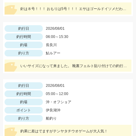
針は８号！！！ おもりは5号！！！ エサはゴールドイソメだわ～ん！
釣行日
2026/08/01
釣行時間
06:00～15:30
釣場
長良川
釣り方
鮎ルアー
いいサイズになって来ました。 靴裏フェルト貼り付けての釣行。 安心！店長〜アドバイスありがとうございました！
釣行日
2026/08/01
釣行時間
05:00～12:00
釣場
沖・オフショア
ポイント
伊良湖沖
釣り方
船釣り
釣果に差はでますがテンヤタチウオゲームが大人気！