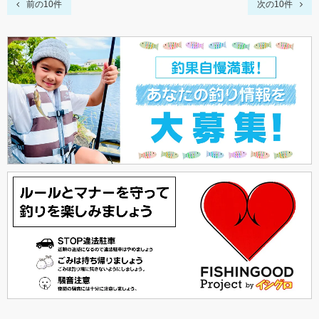
前の10件
次の10件