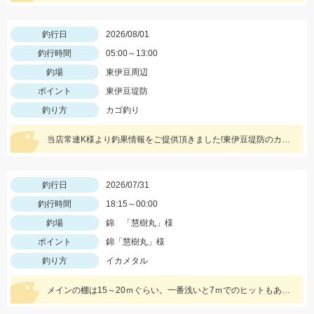
釣行日
2026/08/01
釣行時間
05:00～13:00
釣場
東伊豆周辺
ポイント
東伊豆堤防
釣り方
カゴ釣り
当店常連K様より釣果情報をご提供頂きました!東伊豆堤防のカゴ釣りにてシマアジをキャッチ!!おめでとうございます^^
釣行日
2026/07/31
釣行時間
18:15～00:00
釣場
錦 「慧樹丸」様
ポイント
錦「慧樹丸」様
釣り方
イカメタル
メインの棚は15～20ｍぐらい。一番浅いと7ｍでのヒットもありました。色々なカラーで釣れましたが、ケイムラ系が強かったです。サイズは小型中心の為、アタリが小さいので違和感→即フッキングですよ♪