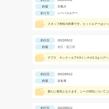
釣行日
2022/05/12
釣場
天竜川
釣り方
シーバスルアー
スタッフ村松の釣果です。ヒットルアーはジッ
釣行日
2022/05/12
釣場
大江・五三川
デプス キンク―エア4.8インチの1.3ｇジグ
釣行日
2022/05/12
釣場
浜名湖
新たに発売となります、シーク68Sについて
釣行日
2022/05/12