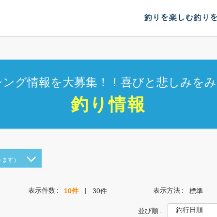
釣りを楽しむ
釣り
シング情報を大募集！！喜びと悲しみをみ
釣り情報
きます）
表示件数
表示方法
10件
30件
標準
並び順