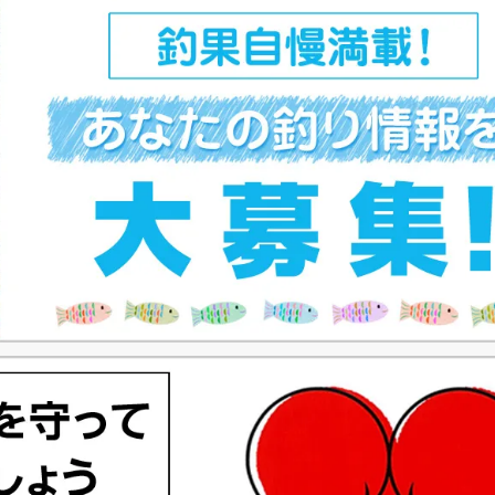
ペ
ー
ジ