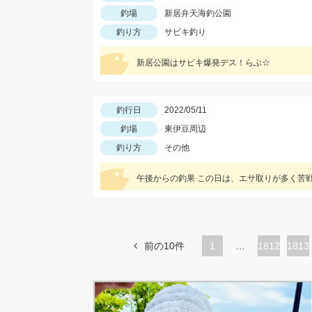
釣場
新居弁天海釣公園
釣り方
サビキ釣り
新居公園はサビキ爆発デス！らぶ☆
釣行日
2022/05/11
釣場
東伊豆周辺
釣り方
その他
午後からの釣果 この日は、エサ取りが多く苦
前の10件
1
…
ペ
1812
ペ
1813
ー
ー
ジ
ジ