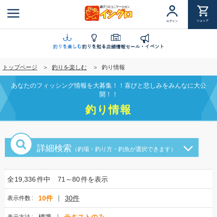
メ
イ
ショップ
ログイン
ン
コ
ン
釣りを楽しむ
釣りを知る
店舗情報
セール・イベント
テ
トップページ
釣りを楽しむ
釣り情報
ン
ツ
あなたのフィッシング情報を大募集！！喜びと悲しみをみんなに大公
に
開！！
移
釣り情報
動
詳細検索
（釣場・釣り方・釣魚が選択できます）
全
19,336
件中
71～80
件を表示
10件
30件
表示件数