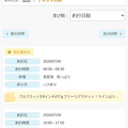
標準
テキストのみ
表示方法
並び順
前の10件
次の10件
初心者向け
釣行日
2026/07/30
釣行時間
06:30～09:30
釣場
琵琶湖 陸っぱり
釣り方
バス釣り
ブルフラット3.8インチの7ｇフリーリグでゲット！ラインはツリノ バス用フロロカーボンライン20LB、フックはオーナー直リグフック3/0を使いました♪
釣行日
2026/07/29
釣行時間
10:00～17:00