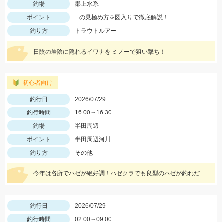
釣場
郡上水系
ポイント
...の見極め方を図入りで徹底解説！
釣り方
トラウトルアー
日陰の岩陰に隠れるイワナを ミノーで狙い撃ち！
初心者向け
釣行日
2026/07/29
釣行時間
16:00～16:30
釣場
半田周辺
ポイント
半田周辺河川
釣り方
その他
今年は各所でハゼが絶好調！ハゼクラでも良型のハゼが釣れだしました！今回はシンキングタイプのクランクを使用しました♪
釣行日
2026/07/29
釣行時間
02:00～09:00