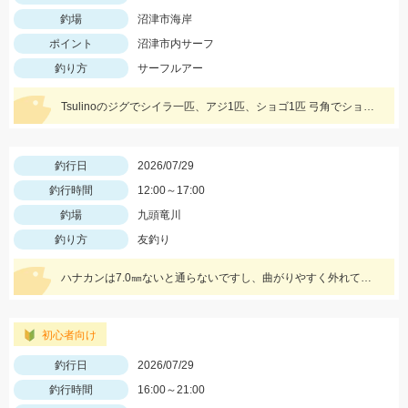
釣場
沼津市海岸
ポイント
沼津市内サーフ
釣り方
サーフルアー
Tsulinoのジグでシイラ一匹、アジ1匹、ショゴ1匹 弓角でショゴ3匹をキャッチ。
釣行日
2026/07/29
釣行時間
12:00～17:00
釣場
九頭竜川
釣り方
友釣り
ハナカンは7.0㎜ないと通らないですし、曲がりやすく外れてしまうので気を付けてくださいね！複合メタルであれば、0.1号あった方がいいと思います！
初心者向け
釣行日
2026/07/29
釣行時間
16:00～21:00