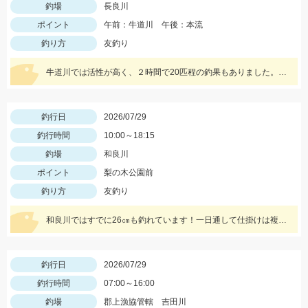
釣場
長良川
ポイント
午前：牛道川 午後：本流
釣り方
友釣り
牛道川では活性が高く、２時間で20匹程の釣果もありました。本流でも20ｃｍクラスの鮎が掛かるようになってきており楽しむことができています。
釣行日
2026/07/29
釣行時間
10:00～18:15
釣場
和良川
ポイント
梨の木公園前
釣り方
友釣り
和良川ではすでに26㎝も釣れています！一日通して仕掛けは複合0.1号、中ハリス1号、針7.5号を使用しました。
釣行日
2026/07/29
釣行時間
07:00～16:00
釣場
郡上漁協管轄 吉田川