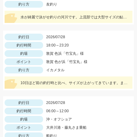
釣り方
友釣り
水が綺麗で泳がせ釣りの河川です。上流部では大型サイズの鮎も釣れて楽しめているそうです。
釣行日
2026/07/28
釣行時間
18:00～23:20
釣場
敦賀 色浜「竹宝丸」様
ポイント
敦賀 色が浜「竹宝丸」様
釣り方
イカメタル
10日ほど前の釣行時と比べ、サイズが上がってきています。また、水深も少し深くなりヒットレンジも30ｍ→40ｍにメインが変わってきている様子でした。カラーだけは変わらずケイムラ系のピンクがぶっちぎりで好反応でしたので、必ずピンク系は持って行ってください。
釣行日
2026/07/28
釣行時間
06:00～12:00
釣場
沖・オフショア
ポイント
大井川港・藤丸さま乗船
釣り方
船釣り