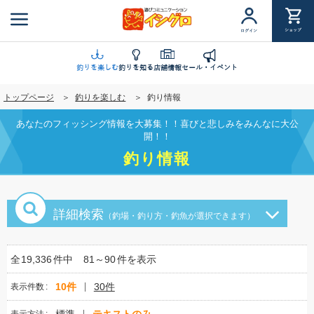
メ
イ
ショップ
ログイン
ン
コ
ン
釣りを楽しむ
釣りを知る
店舗情報
セール・イベント
テ
トップページ
釣りを楽しむ
釣り情報
ン
ツ
あなたのフィッシング情報を大募集！！喜びと悲しみをみんなに大公
に
開！！
移
釣り情報
動
詳細検索
（釣場・釣り方・釣魚が選択できます）
全
19,336
件中
81～90
件を表示
10件
30件
表示件数