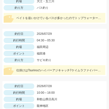
釣場
大江・五三川
釣り方
バス釣り
ベイトを追いかけているバスが多かったのでトップウォーターがオススメ！！
釣行日
2026/07/29
釣行時間
04:30～05:30
釣場
福田周辺
ポイント
福田港
釣り方
サビキ釣り
仕掛けはTsurinoのハイパーアジキャッチ7ケイムラファイバーの4号にエサはアミエビを針に付けて釣りました。アジ狙いなら早朝がおススメです。
釣行日
2026/07/28
釣行時間
10:00～16:00
釣場
和歌山県日高川
ポイント
龍神地区