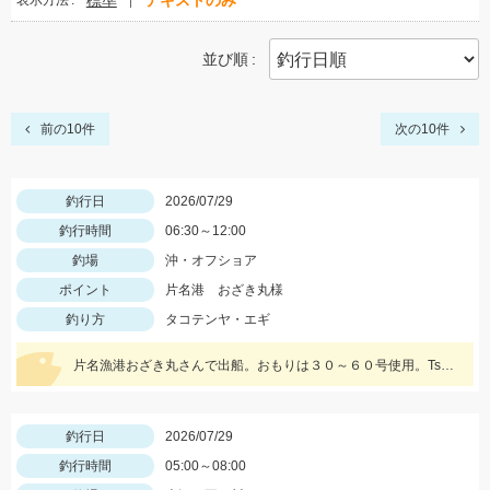
標準
テキストのみ
表示方法
並び順
前の10件
次の10件
釣行日
2026/07/29
釣行時間
06:30～12:00
釣場
沖・オフショア
ポイント
片名港 おざき丸様
釣り方
タコテンヤ・エギ
片名漁港おざき丸さんで出船。おもりは３０～６０号使用。Tsulino タコエギ大活躍‼白やピンクゼブラ、黄色が特におすすめ！
釣行日
2026/07/29
釣行時間
05:00～08:00