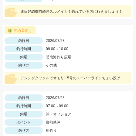
連日好調御前崎沖スルメイカ！釣れている内に行きましょう！
初心者向け
釣行日
2026/07/28
釣行時間
09:00～10:00
釣場
碧南海釣り広場
釣り方
その他
アジングタックルでオモリ1.5号のスーパーライトちょい投げスタイルでハゼ狙ってきました！！アタリ連発で良型の連掛けもあり、短時間で30匹オーバーの釣果！！エサはアピール抜群のGOLDイソメ☆彡
釣行日
2026/07/28
釣行時間
07:00～09:00
釣場
沖・オフショア
ポイント
御前崎沖
釣り方
船釣り