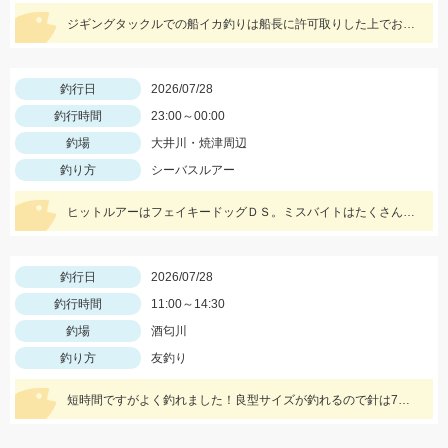
ジギングタックルでの船イカ釣りは船長に許可取りした上でお楽しみください！詳細は本文にて！
釣行日
2026/07/28
釣行時間
23:00～00:00
釣場
大井川・焼津周辺
釣り方
シーバスルアー
ヒットルアーはフェイキードッグＤＳ。ミスバイトはたくさんありましたよ！トップは楽しいですね♪
釣行日
2026/07/28
釣行時間
11:00～14:30
釣場
酒匂川
釣り方
友釣り
短時間ですがよく釣れました！良型サイズが釣れるので針は7号が良かったです！