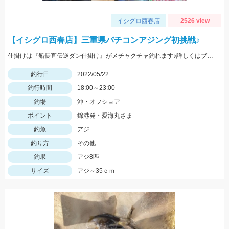
イシグロ西春店
2526 view
【イシグロ西春店】三重県バチコンアジング初挑戦♪
仕掛けは『船長直伝逆ダン仕掛け』がメチャクチャ釣れます♪詳しくはブログをご覧ください‼
釣行日
2022/05/22
釣行時間
18:00～23:00
釣場
沖・オフショア
ポイント
錦港発・愛海丸さま
釣魚
アジ
釣り方
その他
釣果
アジ8匹
サイズ
アジ～35ｃｍ