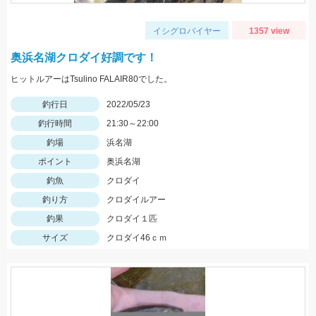
イシグロバイヤー
1357 view
奥浜名湖クロダイ好調です！
ヒットルアーはTsulino FALAIR80でした。
釣行日
2022/05/23
釣行時間
21:30～22:00
釣場
浜名湖
ポイント
奥浜名湖
釣魚
クロダイ
釣り方
クロダイルアー
釣果
クロダイ１匹
サイズ
クロダイ46ｃｍ