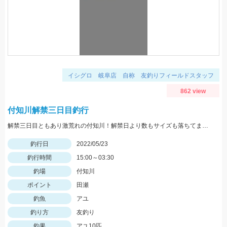
イシグロ 岐阜店 自称 友釣りフィールドスタッフ
862 view
付知川解禁三日目釣行
解禁三日目ともあり激荒れの付知川！解禁日より数もサイズも落ちてますが丁寧に探れば釣れます。四日目も頑張ります！
釣行日
2022/05/23
釣行時間
15:00～03:30
釣場
付知川
ポイント
田瀬
釣魚
アユ
釣り方
友釣り
釣果
アユ10匹