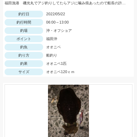
福田漁港 磯光丸でアジ釣りしてたらアジに噛み痕あったので船長の許可もらって泳がせしていっぱつでした。
釣行日
2022/05/22
釣行時間
06:00～13:00
釣場
沖・オフショア
ポイント
福田沖
釣魚
オオニベ
釣り方
船釣り
釣果
オオニベ1匹
サイズ
オオニベ120ｃｍ