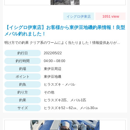
イシグロ伊東店
1051 view
【イシグロ伊東店】お客様から東伊豆地磯釣果情報！良型
メバル釣れました！
明け方での釣果 クリア系のワームによく当たりました！情報提供ありがとうございます。
釣行日
2022/05/22
釣行時間
04:00～08:00
釣場
東伊豆周辺
ポイント
東伊豆地磯
釣魚
ヒラスズキ・メバル
釣り方
その他
釣果
ヒラスズキ2匹、メバル1匹
サイズ
ヒラスズキ52～62㎝、メバル30㎝