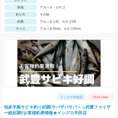
ポイント
釣魚
アカハタ・カサゴ
釣り方
その他
釣果
アカハタ１匹、カサゴ1匹
サイズ
アカハタ25cm、カサゴ20cm
イシグロ半田店
3534 view
知多半島サビキ釣り好調!サバザバサバ～っ武豊ファイザ
ー絶好調!!お客様釣果情報★イシグロ半田店