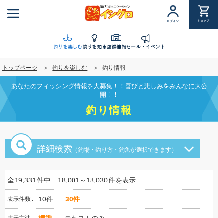
メ
イ
ショップ
ログイン
ン
コ
ン
釣りを楽しむ
釣りを知る
店舗情報
セール・イベント
テ
トップページ
釣りを楽しむ
釣り情報
ン
ツ
あなたのフィッシング情報を大募集！！喜びと悲しみをみんなに大公
に
開！！
移
釣り情報
動
詳細検索
（釣場・釣り方・釣魚が選択できます）
全
19,331
件中
18,001～18,030
件を表示
10件
30件
表示件数