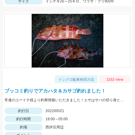
サイズ
イシナギ20～25キロ、ワラサ・ブリ90cm
イシグロ駿東柿田川店
1102 view
ブッコミ釣りでアカハタ＆カサゴ釣れました！
常連のユーイチ様より釣果情報いただきました！エサはサバの切り身とイカタンを使用。
釣行日
2022/05/21
釣行時間
18:00～05:00
釣場
西伊豆周辺