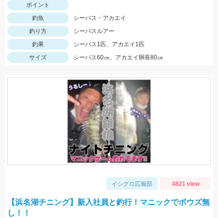
ポイント
釣魚
シーバス・アカエイ
釣り方
シーバスルアー
釣果
シーバス1匹、アカエイ1匹
サイズ
シーバス60㎝、アカエイ胴長80㎝
イシグロ広報部
4821 view
【浜名湖チニング】新入社員と釣行！マニックでボウズ無
し！！