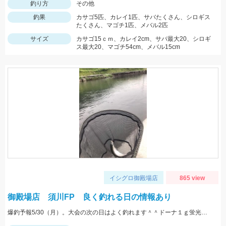
釣り方
その他
釣果
カサゴ5匹、カレイ1匹、サバたくさん、シロギス
たくさん、マゴチ1匹、メバル2匹
サイズ
カサゴ15ｃｍ、カレイ2cm、サバ最大20、シロギ
ス最大20、マゴチ54cm、メバル15cm
イシグロ御殿場店
865 view
御殿場店 須川FP 良く釣れる日の情報あり
爆釣予報5/30（月）。大会の次の日はよく釣れます＾＾ドーナ１ｇ蛍光ザキヤマメやミノーなどがオススメ。