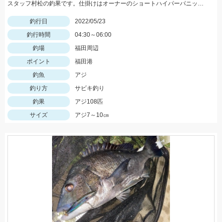
スタッフ村松の釣果です。仕掛けはオーナーのショートハイパーパニック4号を使用し、にアミエビを付けて釣りました。
釣行日
2022/05/23
釣行時間
04:30～06:00
釣場
福田周辺
ポイント
福田港
釣魚
アジ
釣り方
サビキ釣り
釣果
アジ108匹
サイズ
アジ7～10㎝