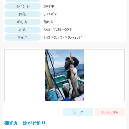
ポイント
師崎沖
釣魚
シロギス
釣り方
船釣り
釣果
シロギス25〜59本
サイズ
シロギスピンギス〜20㌢
ホーク
1388 view
磯光丸 泳がせ釣り