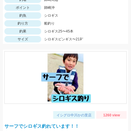
ポイント
師崎沖
釣魚
シロギス
釣り方
船釣り
釣果
シロギス25〜45本
サイズ
シロギスピンギス〜21㌢
イシグロ中川かの里店
1260 view
サーフでシロギス釣れています！！