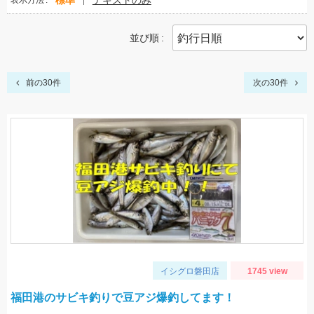
標準
テキストのみ
表示方法
並び順
前の30件
次の30件
イシグロ磐田店
1745 view
福田港のサビキ釣りで豆アジ爆釣してます！