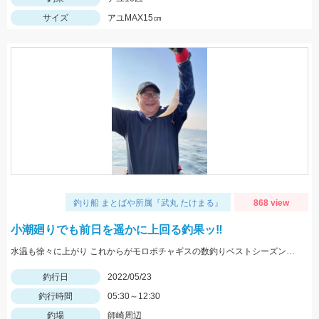
サイズ
アユMAX15㎝
釣り船 まとばや所属『武丸 たけまる』
868 view
小潮廻りでも前日を遥かに上回る釣果ッ‼︎
水温も徐々に上がり これからがモロポチャギスの数釣りベストシーズンインですよッ(・∀・)b
釣行日
2022/05/23
釣行時間
05:30～12:30
釣場
師崎周辺