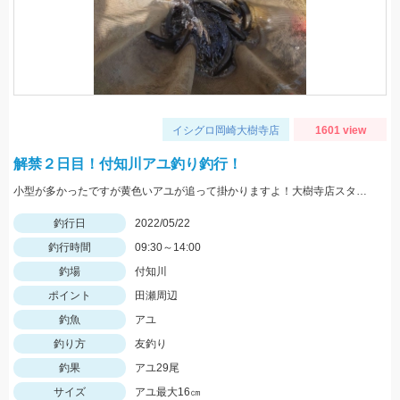
イシグロ岡崎大樹寺店
1601 view
解禁２日目！付知川アユ釣り釣行！
小型が多かったですが黄色いアユが追って掛かりますよ！大樹寺店スタッフ岩崎釣行
釣行日
2022/05/22
釣行時間
09:30～14:00
釣場
付知川
ポイント
田瀬周辺
釣魚
アユ
釣り方
友釣り
釣果
アユ29尾
サイズ
アユ最大16㎝