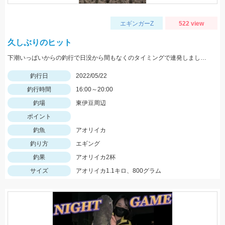
エギンガーZ
522 view
久しぶりのヒット
下潮いっぱいからの釣行で日没から間もなくのタイミングで連発しました。
釣行日
2022/05/22
釣行時間
16:00～20:00
釣場
東伊豆周辺
ポイント
釣魚
アオリイカ
釣り方
エギング
釣果
アオリイカ2杯
サイズ
アオリイカ1.1キロ、800グラム