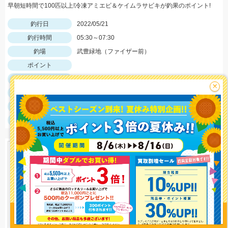
早朝短時間で100匹以上!冷凍アミエビ＆ケイムラサビキが釣果のポイント!
釣行日
2022/05/21
釣行時間
05:30～07:30
釣場
武豊緑地（ファイザー前）
ポイント
釣魚
サバ
×
釣り方
サビキ釣り
釣果
サバ多数
サイズ
サバ10～15㎝
釣り情報を
投稿する