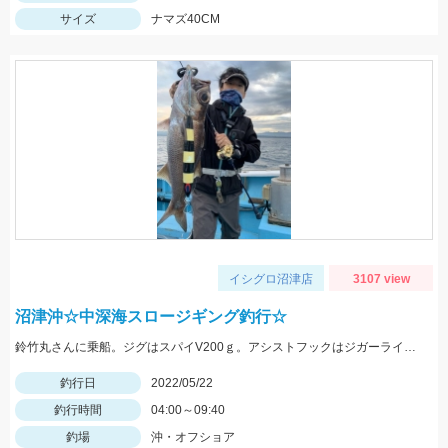
サイズ
ナマズ40CM
イシグロ沼津店
3107 view
沼津沖☆中深海スロージギング釣行☆
鈴竹丸さんに乗船。ジグはスパイV200ｇ。アシストフックはジガーライトシワリ2/0を使用。
釣行日
2022/05/22
釣行時間
04:00～09:40
釣場
沖・オフショア