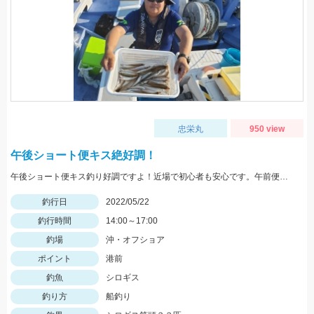
忠栄丸
950 view
午後ショート便キス絶好調！
午後ショート便キス釣り好調ですよ！近場で初心者も安心です。午前便ではイサキ釣りへ出船中！
釣行日
2022/05/22
釣行時間
14:00～17:00
釣場
沖・オフショア
ポイント
港前
釣魚
シロギス
釣り方
船釣り