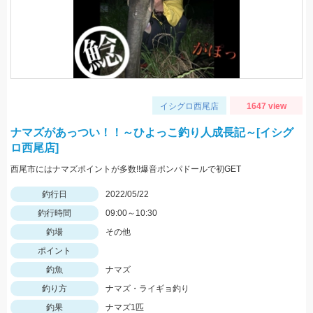
イシグロ西尾店
1647 view
ナマズがあっつい！！～ひよっこ釣り人成長記～[イシグ
ロ西尾店]
西尾市にはナマズポイントが多数!!爆音ポンパドールで初GET
釣行日
2022/05/22
釣行時間
09:00～10:30
釣場
その他
ポイント
釣魚
ナマズ
釣り方
ナマズ・ライギョ釣り
釣果
ナマズ1匹