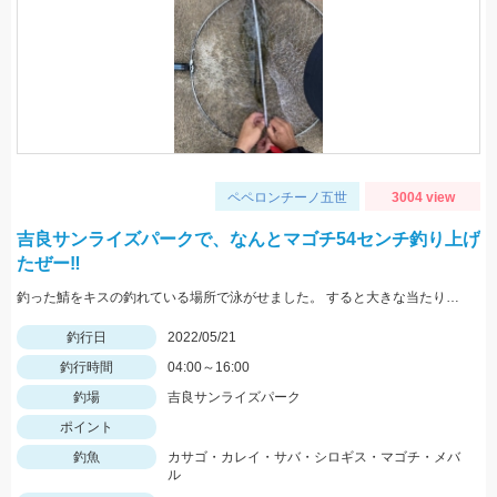
ペペロンチーノ五世
3004 view
吉良サンライズパークで、なんとマゴチ54センチ釣り上げ
たぜー‼️
釣った鯖をキスの釣れている場所で泳がせました。 すると大きな当たりがーそれから頑張って釣り上げました。
釣行日
2022/05/21
釣行時間
04:00～16:00
釣場
吉良サンライズパーク
ポイント
釣魚
カサゴ・カレイ・サバ・シロギス・マゴチ・メバ
ル