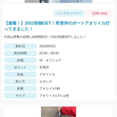
イシグロバイヤー
2268 view
【速報！】2022初物GET！常滑沖のボートアオリイカ行
ってきました！
今回は用事の合間に短時間釣行！2022初物GETしました！
釣行日
2022/05/22
釣行時間
05:00～08:30
釣場
沖・オフショア
ポイント
常滑沖
釣魚
アオリイカ
釣り方
エギング
釣果
アオリイカ1杯
サイズ
アオリイカ1.5ｋｇ程