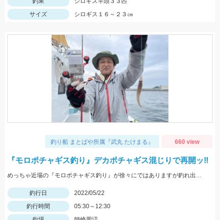
釣果
シロギス竿頭３３匹
サイズ
シロギス１６～２３㎝
釣り船 まとばや所属『武丸 たけまる』
660 view
『モロポチャギス釣り』デカポチャギス混じりで再開ッ‼︎
めっちゃ近場の『モロポチャギス釣り』が徐々にではありますが釣れ出して来てますよッ(*⁰▿⁰*)
釣行日
2022/05/22
釣行時間
05:30～12:30
釣場
師崎周辺