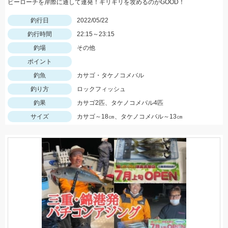
ビーローチを岸際に通して連発！ギリギリを攻めるのがGOOD！
釣行日
2022/05/22
釣行時間
22:15～23:15
釣場
その他
ポイント
釣魚
カサゴ・タケノコメバル
釣り方
ロックフィッシュ
釣果
カサゴ2匹、タケノコメバル4匹
サイズ
カサゴ～18㎝、タケノコメバル～13㎝