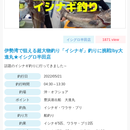
イシグロ半田店
1871 view
伊勢湾で狙える超大物釣り「イシナギ」釣りに挑戦!by大
進丸★イシグロ半田店
話題のイシナギ釣りに行ってきました～
釣行日
2022/05/21
釣行時間
04:30～13:30
釣場
沖・オフショア
ポイント
豊浜港出船 大進丸
釣魚
イシナギ・ワラサ・ブリ
釣り方
船釣り
釣果
イシナギ5匹、ワラサ・ブリ2匹