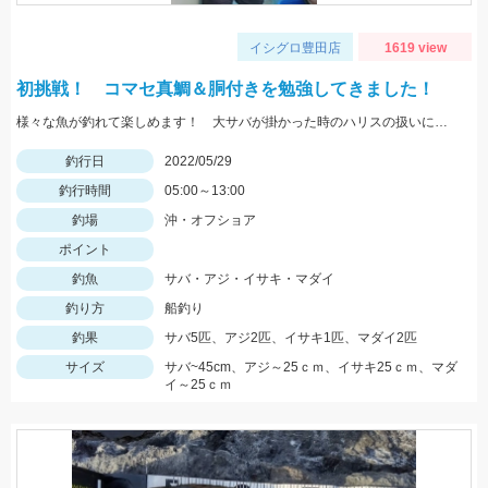
イシグロ豊田店
1619 view
初挑戦！ コマセ真鯛＆胴付きを勉強してきました！
様々な魚が釣れて楽しめます！ 大サバが掛かった時のハリスの扱いにはご用心！
釣行日
2022/05/29
釣行時間
05:00～13:00
釣場
沖・オフショア
ポイント
釣魚
サバ・アジ・イサキ・マダイ
釣り方
船釣り
釣果
サバ5匹、アジ2匹、イサキ1匹、マダイ2匹
サイズ
サバ~45cm、アジ～25ｃｍ、イサキ25ｃｍ、マダ
イ～25ｃｍ