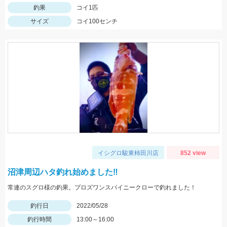
釣果
コイ1匹
サイズ
コイ100センチ
イシグロ駿東柿田川店
852 view
沼津周辺ハタ釣れ始めました‼
常連のスグロ様の釣果。プロズワンスパイニークローで釣れました！
釣行日
2022/05/28
釣行時間
13:00～16:00