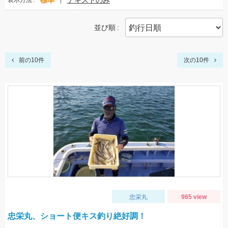
標準
テキストのみ
表示方法
並び順
前の10件
次の10件
忠栄丸
965 view
忠栄丸、ショート便キス釣り絶好調！