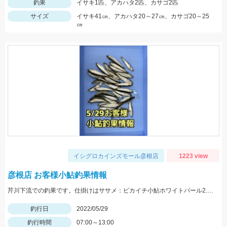
釣果
イサキ1匹、アカハタ2匹、カサゴ2匹
サイズ
イサキ41㎝、アカハタ20～27㎝、カサゴ20～25
㎝
イシグロカインズモール彦根店
1223 view
彦根店 お客様小鮎釣果情報
芹川下流での釣果です。仕掛けはササメ：ピカイチ小鮎ホワイトパール2.5号がオススメです！
釣行日
2022/05/29
釣行時間
07:00～13:00