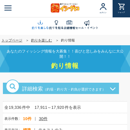
メ
イ
ショップ
ログイン
ン
コ
ン
釣りを楽しむ
釣りを知る
店舗情報
セール・イベント
テ
トップページ
釣りを楽しむ
釣り情報
ン
ツ
あなたのフィッシング情報を大募集！！喜びと悲しみをみんなに大公
に
開！！
移
釣り情報
動
詳細検索
（釣場・釣り方・釣魚が選択できます）
全
19,336
件中
17,911～17,920
件を表示
10件
30件
表示件数