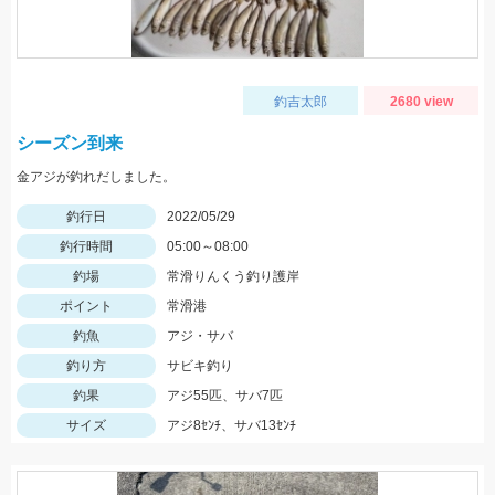
釣吉太郎
2680 view
シーズン到来
金アジが釣れだしました。
釣行日
2022/05/29
釣行時間
05:00～08:00
釣場
常滑りんくう釣り護岸
ポイント
常滑港
釣魚
アジ・サバ
釣り方
サビキ釣り
釣果
アジ55匹、サバ7匹
サイズ
アジ8ｾﾝﾁ、サバ13ｾﾝﾁ