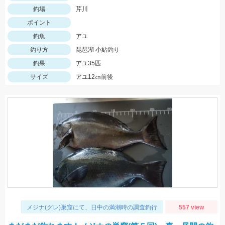
釣場
芹川
ポイント
釣魚
アユ
釣り方
琵琶湖 小鮎釣り
釣果
アユ35匹
サイズ
アユ12㎝前後
メジナ(グレ)巣窟にて、日中の満潮時の調査釣行
557 view