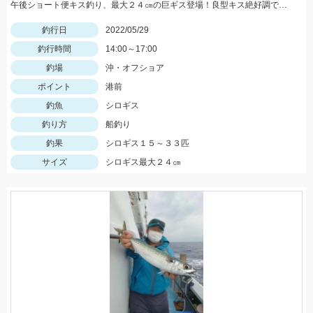
午後ショート便キス釣り、最大２４㎝の巨ギス登場！良型キス絶好調です！
釣行日
2022/05/29
釣行時間
14:00～17:00
釣場
沖・オフショア
ポイント
港前
釣魚
シロギス
釣り方
船釣り
釣果
シロギス１５～３３匹
サイズ
シロギス最大２４㎝