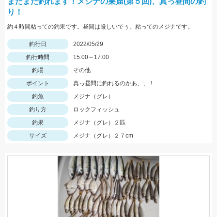
まだまだ釣れます！メジナの巣窟(第５回)、真っ昼間の釣
り！
約４時間粘っての釣果です。昼間は厳しいでぅ。粘ってのメジナです。
釣行日
2022/05/29
釣行時間
15:00～17:00
釣場
その他
ポイント
真っ昼間に釣れるのかあ、、！
釣魚
メジナ（グレ）
釣り方
ロックフィッシュ
釣果
メジナ（グレ）２匹
サイズ
メジナ（グレ）２７cm