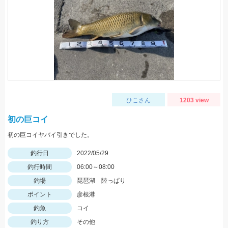
ひこさん
1203 view
初の巨コイ
初の巨コイヤバイ引きでした。
釣行日
2022/05/29
釣行時間
06:00～08:00
釣場
琵琶湖 陸っぱり
ポイント
彦根港
釣魚
コイ
釣り方
その他