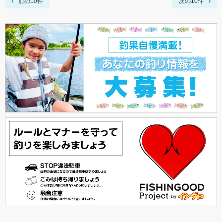
前の10件
次の10件