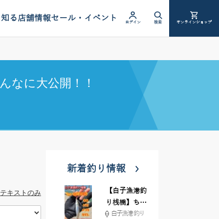
を知る
店舗情報
セール・イベント
ログイン
検索
オンラインショップ
んなに大公開！！
新着釣り情報
【白子漁港釣
テキストのみ
り桟橋】ちょ
白子漁港 釣り
い投げ釣りが