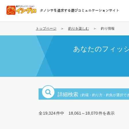
メ
イ
タノシサを追求する遊びコミュニケーションサイト
ン
コ
ン
トップページ
釣りを楽しむ
釣り情報
テ
ン
あなたのフィッ
ツ
に
移
動
詳細検索
（釣場・釣り方・釣魚が選択で
全
19,324
件中
18,061～18,070
件を表示