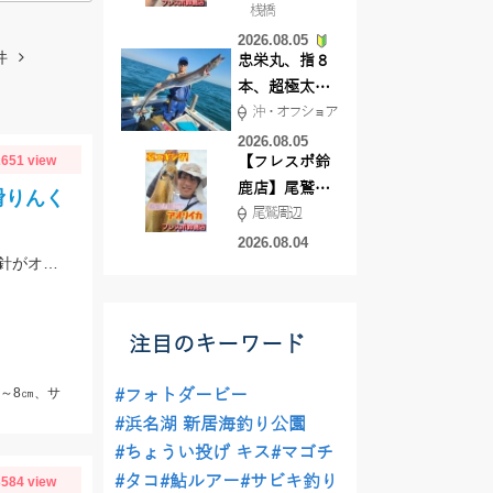
桟橋
絶好調!キスや
2026.08.05
ハゼが簡単に
件
忠栄丸、指８
釣れますよ💛
本、超極太ド
沖・オフショア
ラゴン登場！
2026.08.05
651 view
【フレスポ鈴
鹿店】尾鷲方
滑りんく
尾鷲周辺
面にて夏イカ
エギング!!
2026.08.04
サビキでサバにアジ♪ちょい投げでシロギスが釣れています♬サビキは5号前後の針がオススメです☆
注目のキーワード
ジ～8㎝、サ
#フォトダービー
#浜名湖 新居海釣り公園
#ちょうい投げ キス
#マゴチ
#タコ
#鮎ルアー
#サビキ釣り
584 view