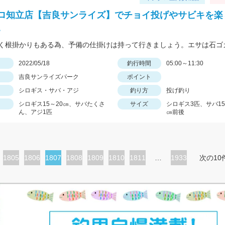
ロ知立店【吉良サンライズ】でチョイ投げやサビキを楽
。
日
2022/05/18
釣行時間
05:00～11:30
吉良サンライズパーク
ポイント
シロギス・サバ・アジ
釣り方
投げ釣り
シロギス15～20㎝、サバたくさ
サイズ
シロギス3匹、サバ15
ん、アジ1匹
㎝前後
ペ
1805
ペ
1806
カ
1807
ペ
1808
ペ
1809
ペ
1810
ペ
1811
…
1933
次の10
ー
ー
レ
ー
ー
ー
ー
ジ
ジ
ン
ジ
ジ
ジ
ジ
ト
ペ