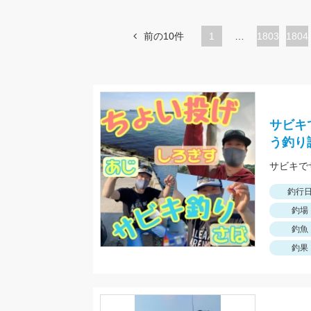
前の10件
1
…
ペ
1803
ペ
1804
ー
ー
ジ
ジ
サビキ
う釣り
釣行
釣場
釣魚
釣果