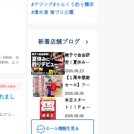
#アジング
#りんくう釣り護岸
#清水港 海づり公園
新着店舗ブログ
親子で自由研
～10cm、カ
18cm、ムツ
究！夏休みに
釣りデビュー
2026.08.23
【１周年感謝
セール】フレ
095 view
スポ鈴鹿店！
2026.08.06
れまし
オススメ竿 リ
本日スター
ールをご紹介
ト！！Ｐａｙ
❤買うなら今
お客様より釣果情報を頂きました！ブッコミ釣りのエサはスーパーで売っているムツッコ。短い釣行時間で時合を逃さずヒットさせました。
Ｐａｙクーポ
2026.08.06
がお得です！
ンでお得にお
セール情報を見る
買い物しちゃ