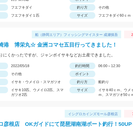
フエフキダイ
釣り方
その他
フエフキダイ１匹
サイズ
フエフキダイ60ｃｍ
船（静岡エリア）フィッシングマイスター 成瀬慎吾
2
崎港 博栄丸☆ 金洲コマセ五目行ってきました！
りにくかったですが、ジャンボイサキなどお土産できました。
日
2022/05/18
釣行時間
06:00～12:30
その他
ポイント
イサキ・ウメイロ・スマガツオ
釣り方
船釣り
イサキ10匹、ウメイロ2匹、スマ
サイズ
イサキ40ｃｍ、ウメイ
ガツオ2匹
ｍ、スマガツオ50ｃ
イシグロカインズモール彦根店
ロ彦根店 OKガイドにて琵琶湖南湖ボート釣行！50UP