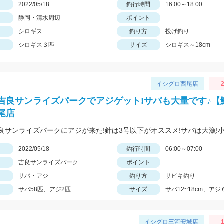
日
2022/05/18
釣行時間
16:00～18:00
静岡・清水周辺
ポイント
シロギス
釣り方
投げ釣り
シロギス３匹
サイズ
シロギス～18cm
イシグロ西尾店
2
吉良サンライズパークでアジゲット!サバも大量です♪【
尾店
日
2022/05/18
釣行時間
06:00～07:00
吉良サンライズパーク
ポイント
サバ・アジ
釣り方
サビキ釣り
サバ58匹、アジ2匹
サイズ
サバ12~18cm、アジ
イシグロ三河安城店
1