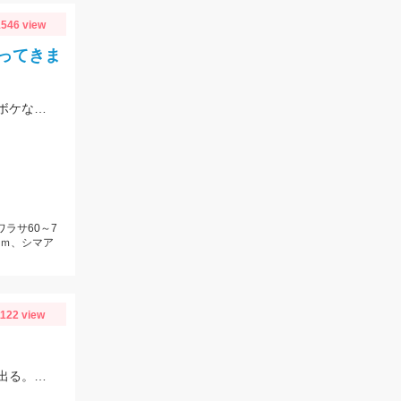
546 view
ってきま
脈釣り、浮き釣り、泳がせ釣りなどでの釣果。真鯛は団子エサやむきエビ、冷凍ボケなどに好反応。青物はキビナゴや鰹のハラモなどでヒット。
ワラサ60～7
ｃｍ、シマア
1122 view
スタッフ大戸の釣果。近いと外道の猛攻に合うので遠投した方がキスのアタリが出る。イシグロの赤イソメ使用。