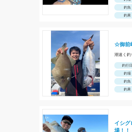
釣魚
釣果
☆御前
潮速く釣
釣行
釣場
釣魚
釣果
イシグ
場！！