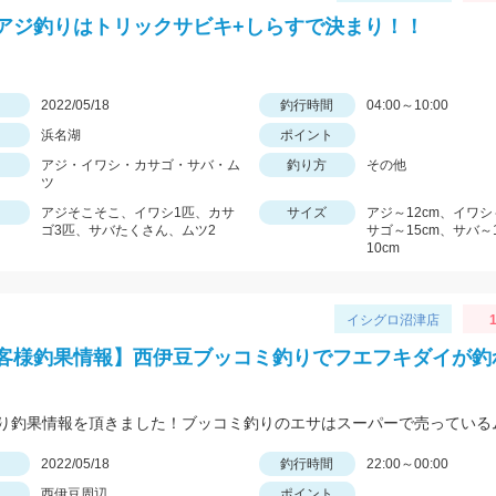
アジ釣りはトリックサビキ+しらすで決まり！！
日
2022/05/18
釣行時間
04:00～10:00
浜名湖
ポイント
アジ・イワシ・カサゴ・サバ・ム
釣り方
その他
ツ
アジそこそこ、イワシ1匹、カサ
サイズ
アジ～12cm、イワシ
ゴ3匹、サバたくさん、ムツ2
サゴ～15cm、サバ～
10cm
イシグロ沼津店
1
様釣果情報】西伊豆ブッコミ釣りでフエフキダイが釣
日
2022/05/18
釣行時間
22:00～00:00
西伊豆周辺
ポイント