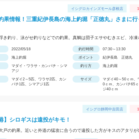
イシグロカインズモール彦根店
1
釣果情報！三重紀伊長島の海上釣堀「正徳丸」さまに行
日
2022/05/18
釣行時間
07:30～13:30
海上釣堀
ポイント
紀伊長島 正徳丸
マダイ・ワラサ・カンパチ・シマ
釣り方
海上釣堀
アジ
マダイ2～5匹、ワラサ2匹、カン
サイズ
マダイ40～50ｃｍ、
パチ1匹、シマアジ1匹
0ｃｍ、カンパチ65
ジ40ｃｍ
イシグロ静岡中吉田店
港】シロギスは遠投がキモ！