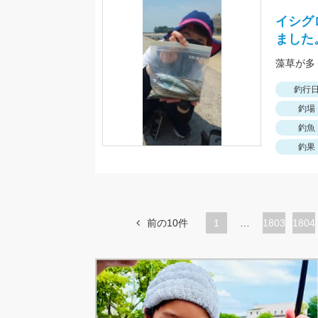
イシグ
ました
釣行
釣場
釣魚
釣果
前の10件
1
…
ペ
1803
ペ
1804
ー
ー
ジ
ジ