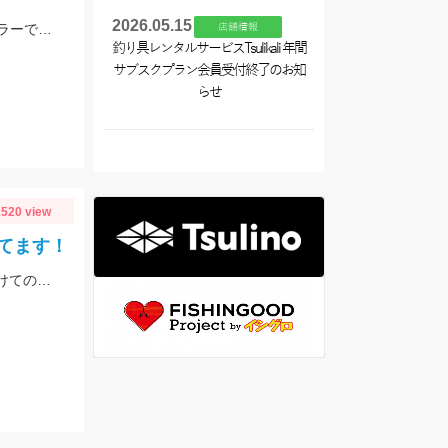
2026.05.15
浚渫、ハンプなどの地形変化にウィードが絡むエリアでの釣行。スワンプクローラーでの釣果でした。
店舗情報
釣り具レンタルサービスTsulikali 年間
サブスクプラン会員受付終了のお知
らせ
520 view
てます！
【当店常連お客様 S様】エギング情報ありがとうございます！ 夕方から夜にかけての時間帯で800ｇサイズゲット！