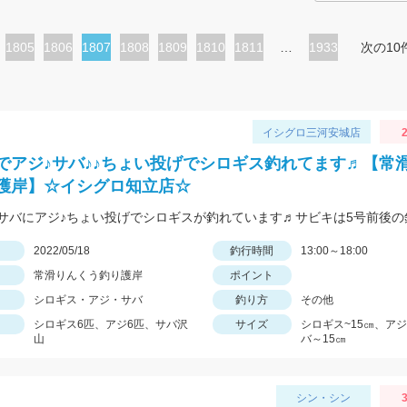
ペ
1805
ペ
1806
カ
1807
ペ
1808
ペ
1809
ペ
1810
ペ
1811
…
1933
次の10
ー
ー
レ
ー
ー
ー
ー
ジ
ジ
ン
ジ
ジ
ジ
ジ
ト
イシグロ三河安城店
2
ペ
でアジ♪サバ♪♪ちょい投げでシロギス釣れてます♬【常
ー
護岸】☆イシグロ知立店☆
ジ
日
2022/05/18
釣行時間
13:00～18:00
常滑りんくう釣り護岸
ポイント
シロギス・アジ・サバ
釣り方
その他
シロギス6匹、アジ6匹、サバ沢
サイズ
シロギス~15㎝、ア
山
バ～15㎝
シン・シン
3