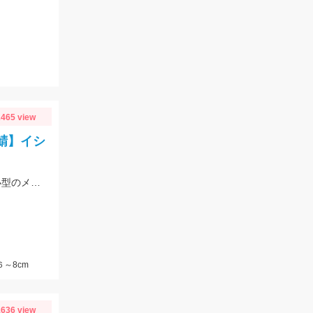
465 view
鯖】イシ
ついに吉良サンライズパークにアジが来た!針は3号以下がオススメ!サバは大漁!小型のメタルジグでも楽しめます♪
６～8cm
636 view