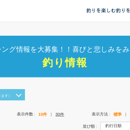
釣りを楽しむ
釣り
シング情報を大募集！！喜びと悲しみをみ
釣り情報
きます）
表示件数
表示方法
10件
30件
標準
並び順