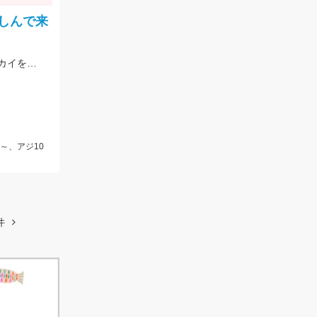
しんで来
藻草が多く根掛かりもある為、予備の仕掛けは持って行きましょう。エサは石ゴカイを使用しました。
～、アジ10
件