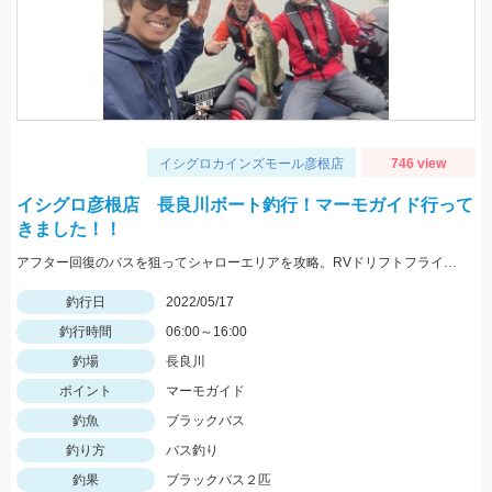
イシグロカインズモール彦根店
746 view
イシグロ彦根店 長良川ボート釣行！マーモガイド行って
きました！！
アフター回復のバスを狙ってシャローエリアを攻略。RVドリフトフライ、フリックシェイク4.8インチでの釣果でした。
釣行日
2022/05/17
釣行時間
06:00～16:00
釣場
長良川
ポイント
マーモガイド
釣魚
ブラックバス
釣り方
バス釣り
釣果
ブラックバス２匹