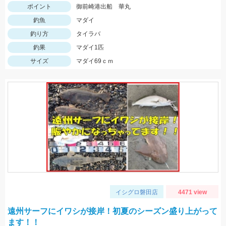
ポイント
御前崎港出船 華丸
釣魚
マダイ
釣り方
タイラバ
釣果
マダイ1匹
サイズ
マダイ69ｃｍ
イシグロ磐田店
4471 view
遠州サーフにイワシが接岸！初夏のシーズン盛り上がって
ます！！