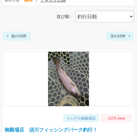
標準
テキストのみ
表示方法
並び順
前の10件
次の10件
イシグロ御殿場店
1175 view
御殿場店 須川フィッシングパーク釣行！