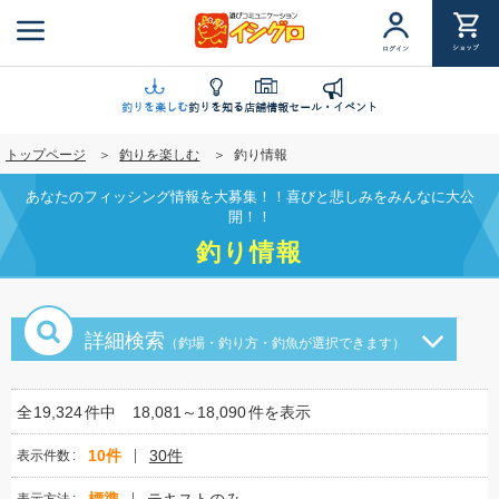
メ
イ
ショップ
ログイン
ン
コ
ン
釣りを楽しむ
釣りを知る
店舗情報
セール・イベント
テ
トップページ
釣りを楽しむ
釣り情報
ン
ツ
あなたのフィッシング情報を大募集！！喜びと悲しみをみんなに大公
に
開！！
移
釣り情報
動
詳細検索
（釣場・釣り方・釣魚が選択できます）
全
19,324
件中
18,081～18,090
件を表示
10件
30件
表示件数