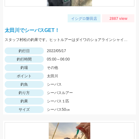
イシグロ磐田店
2887 view
太田川でシーバスGET！
スタッフ村松の釣果です。ヒットルアーはダイワのショアラインシャイナーZバーティス80Sのゴールドカラー。
釣行日
2022/05/17
釣行時間
05:00～06:00
釣場
その他
ポイント
太田川
釣魚
シーバス
釣り方
シーバスルアー
釣果
シーバス１匹
サイズ
シーバス50㎝