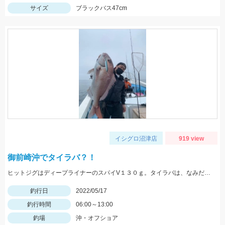
サイズ
ブラックバス47cm
イシグロ沼津店
919 view
御前崎沖でタイラバ？！
ヒットジグはディープライナーのスパイV１３０ｇ。タイラバは、なみだまＴＧ８０ｇやビンビン玉１００ｇ等を使用
釣行日
2022/05/17
釣行時間
06:00～13:00
釣場
沖・オフショア