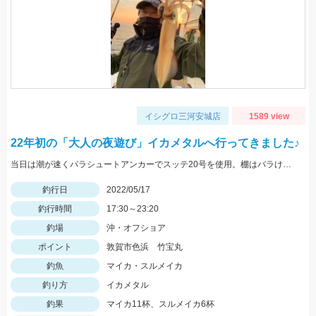
イシグロ三河安城店
1589 view
22年初の「大人の夜遊び」イカメタルへ行ってきました♪
当日は潮が速くパラシュートアンカーでスッテ20号を使用。棚はバラけていますがボトムが一番反応が良かったです。
釣行日
2022/05/17
釣行時間
17:30～23:20
釣場
沖・オフショア
ポイント
敦賀市色浜 竹宝丸
釣魚
マイカ・スルメイカ
釣り方
イカメタル
釣果
マイカ11杯、スルメイカ6杯