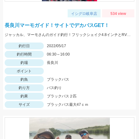
イシグロ岐阜店
534 view
長良川マーモガイド！サイトでデカバスGET！
ジャッカル、マーモさんのガイド釣行！フリックシェイク4.8インチとRVドリフトフライ3インチで釣れました！
釣行日
2022/05/17
釣行時間
06:30～16:00
釣場
長良川
ポイント
釣魚
ブラックバス
釣り方
バス釣り
釣果
ブラックバス２匹
サイズ
ブラックバス最大47ｃｍ