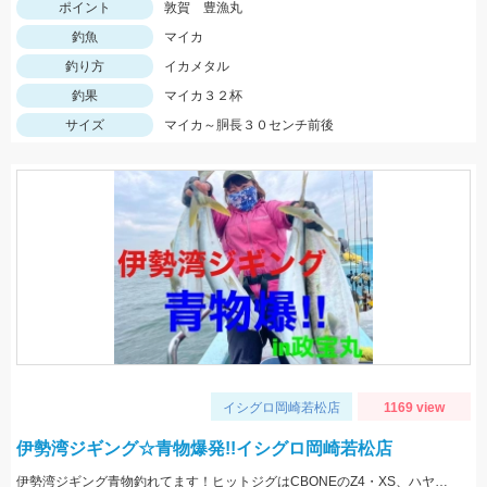
ポイント
敦賀 豊漁丸
釣魚
マイカ
釣り方
イカメタル
釣果
マイカ３２杯
サイズ
マイカ～胴長３０センチ前後
イシグロ岡崎若松店
1169 view
伊勢湾ジギング☆青物爆発!!イシグロ岡崎若松店
伊勢湾ジギング青物釣れてます！ヒットジグはCBONEのZ4・XS、ハヤブサのスイッチなどなど！