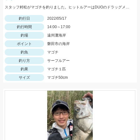
スタッフ村松がマゴチを釣りました。ヒットルアーはDUOのドラッグメタルキャストショット30gのイワシカラー。
釣行日
2022/05/17
釣行時間
14:00～17:00
釣場
遠州灘海岸
ポイント
磐田市の海岸
釣魚
マゴチ
釣り方
サーフルアー
釣果
マゴチ１匹
サイズ
マゴチ50cm