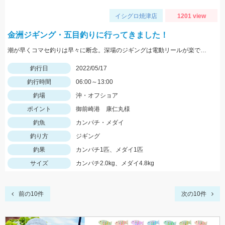
イシグロ焼津店
1201 view
金洲ジギング・五目釣りに行ってきました！
潮が早くコマセ釣りは早々に断念。深場のジギングは電動リールが楽でした。
釣行日
2022/05/17
釣行時間
06:00～13:00
釣場
沖・オフショア
ポイント
御前崎港 康仁丸様
釣魚
カンパチ・メダイ
釣り方
ジギング
釣果
カンパチ1匹、メダイ1匹
サイズ
カンパチ2.0kg、メダイ4.8kg
前の10件
次の10件