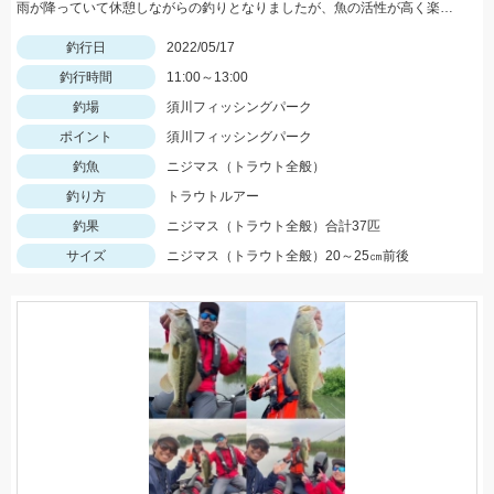
雨が降っていて休憩しながらの釣りとなりましたが、魚の活性が高く楽しむことができました！Bスパーク2.0ｇのＧマジョーラに反応良かったです。
釣行日
2022/05/17
釣行時間
11:00～13:00
釣場
須川フィッシングパーク
ポイント
須川フィッシングパーク
釣魚
ニジマス（トラウト全般）
釣り方
トラウトルアー
釣果
ニジマス（トラウト全般）合計37匹
サイズ
ニジマス（トラウト全般）20～25㎝前後