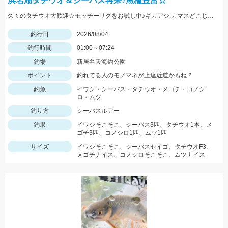
浜名湖タチウオ＆シーバス再来♪魚種豊富☆
久々のタチウオ大歓迎☆モッチーリグをお試し中♪ギガアジ.カマスどこじゃ？
釣行日
2026/08/04
釣行時間
01:00～07:24
釣場
新居弁天海釣公園
ポイント
釣れてる人のモノマネが上達近道かもね？
釣魚
イワシ・シーバス・タチウオ・メゴチ・コノシ
ロ・ムツ
釣り方
シーバスルアー
釣果
イワシそこそこ、シーバス3匹、タチウオ1本、メ
ゴチ3匹、コノシロ1匹、ムツ1匹
サイズ
イワシそこそこ、シーバスセイゴ、タチウオF3、
メゴチナイス、コノシロそこそこ、ムツナイス