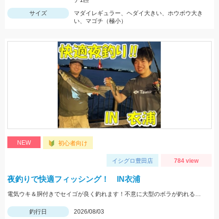
チ1匹
サイズ
マダイレギュラー、ヘダイ大きい、ホウボウ大き
い、マゴチ（極小）
NEW
初心者向け
イシグロ豊田店
784 view
夜釣りで快適フィッシング！ IN衣浦
電気ウキ＆胴付きでセイゴが良く釣れます！不意に大型のボラが釣れることもあるので、ネットがあると安心です。
釣行日
2026/08/03