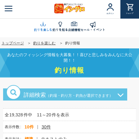
メ
イ
ショップ
ログイン
ン
コ
ン
釣りを楽しむ
釣りを知る
店舗情報
セール・イベント
テ
トップページ
釣りを楽しむ
釣り情報
ン
ツ
あなたのフィッシング情報を大募集！！喜びと悲しみをみんなに大公
に
開！！
移
釣り情報
動
詳細検索
（釣場・釣り方・釣魚が選択できます）
全
19,328
件中
11～20
件を表示
10件
30件
表示件数