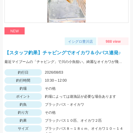
NEW
イシグロ豊川店
988 view
【スタッフ釣果】チャビングでオイカワ＆小バス連発♪
最近マイブームの「チャビング」で川の小魚狙い。綺麗なオイカワが飛び出しました♪途中からはブラックバスの子供がスプーンやスピナーに連続ヒットしてきました。
釣行日
2026/08/03
釣行時間
10:30～12:00
釣場
その他
ポイント
釣場によっては遊漁証が必要な場合あります
釣魚
ブラックバス・オイカワ
釣り方
その他
釣果
ブラックバス１０匹、オイカワ２匹
サイズ
ブラックバス８～１８ｃｍ、オイカワ１０～１４