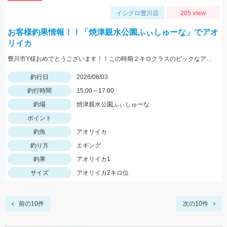
イシグロ豊川店
205 view
お客様釣果情報！！「焼津親水公園ふぃしゅーな」でアオ
リイカ
豊川市Y様おめでとうございます！！この時期２キロクラスのビックなアオリイカを見事に仕留められました！！ 釣れているのが500ｇクラスの情報だったので、ヒットした瞬間はエイかと思ったそうです。
釣行日
2026/08/03
釣行時間
15:00～17:00
釣場
焼津親水公園ふぃしゅーな
ポイント
釣魚
アオリイカ
釣り方
エギング
釣果
アオリイカ1
サイズ
アオリイカ2キロ位
前の10件
次の10件