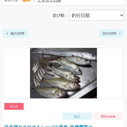
標準
テキストのみ
表示方法
並び順
前の10件
次の10件
NEW
水口
654 view