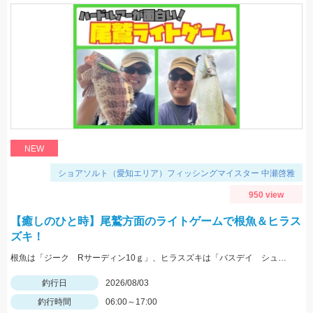
NEW
ショアソルト（愛知エリア）フィッシングマイスター 中瀬啓雅
950 view
【癒しのひと時】尾鷲方面のライトゲームで根魚＆ヒラス
ズキ！
根魚は「ジーク Rサーディン10ｇ」、ヒラスズキは「バスデイ シュガペン70Ｆ」が好調！
釣行日
2026/08/03
釣行時間
06:00～17:00