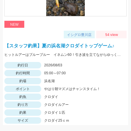
NEW
イシグロ豊川店
54 view
【スタッフ釣果】夏の浜名湖クロダイトップゲーム♪
ヒットルアーはブルーブルー イネムン60！引き波を立てながらゆっくり水面をタダ巻き。単発でしたがバシュッと気持ちよくバイトが出ました☆
釣行日
2026/08/03
釣行時間
05:00～07:00
釣場
浜名湖
ポイント
やはり朝マズメはチャンスタイム！
釣魚
クロダイ
釣り方
クロダイルアー
釣果
クロダイ１匹
サイズ
クロダイ25ｃｍ