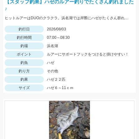
【スタッフ釣果】ハゼのルアー釣りでたくさん釣れました
♪
ヒットルアーはDUOのクラクラ。浜名湖では岸際にハゼがたくさん群れているのが見えます。ハゼ用のルアーを底に当てながらゆっくり巻くだけ！ハゼがたくさんアタックしてきて面白いです。
釣行日
2026/08/03
釣行時間
07:00～08:30
釣場
浜名湖
ポイント
ルアーにサポートフックをつけると掛けやすい！
釣魚
ハゼ
釣り方
その他
釣果
ハゼ２２匹
サイズ
ハゼ６～11ｃｍ