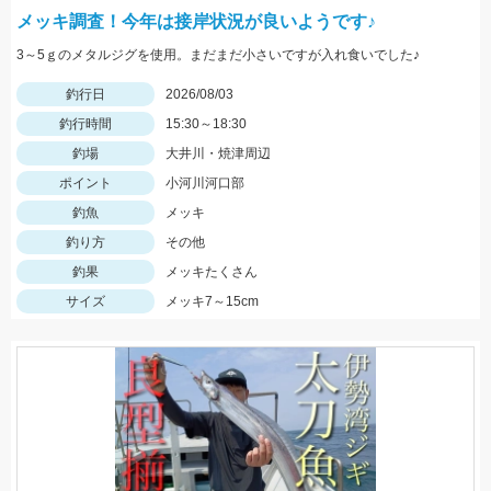
メッキ調査！今年は接岸状況が良いようです♪
3～5ｇのメタルジグを使用。まだまだ小さいですが入れ食いでした♪
釣行日
2026/08/03
釣行時間
15:30～18:30
釣場
大井川・焼津周辺
ポイント
小河川河口部
釣魚
メッキ
釣り方
その他
釣果
メッキたくさん
サイズ
メッキ7～15cm