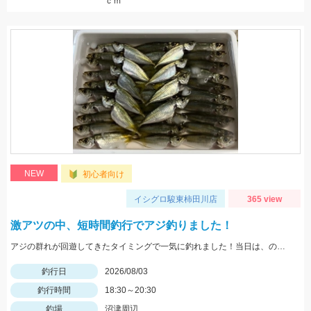
ｃｍ
NEW
初心者向け
イシグロ駿東柿田川店
365 view
激アツの中、短時間釣行でアジ釣りました！
アジの群れが回遊してきたタイミングで一気に釣れました！当日は、のべ竿と豆アジマッチ・スピード餌つけ器仕掛・生アミエビなどを使用しました。
釣行日
2026/08/03
釣行時間
18:30～20:30
釣場
沼津周辺