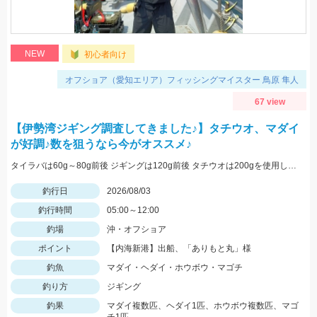
NEW
初心者向け
オフショア（愛知エリア）フィッシングマイスター 鳥原 隼人
67 view
【伊勢湾ジギング調査してきました♪】タチウオ、マダイ
が好調♪数を狙うなら今がオススメ♪
タイラバは60g～80g前後 ジギングは120g前後 タチウオは200gを使用しました
釣行日
2026/08/03
釣行時間
05:00～12:00
釣場
沖・オフショア
ポイント
【内海新港】出船、「ありもと丸」様
釣魚
マダイ・ヘダイ・ホウボウ・マゴチ
釣り方
ジギング
釣果
マダイ複数匹、ヘダイ1匹、ホウボウ複数匹、マゴ