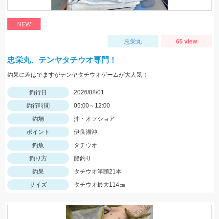
NEW
忠栄丸
65 view
忠栄丸、テンヤタチウオ専門！
釣果に差はでますがテンヤタチウオゲームが大人気！
釣行日
2026/08/01
釣行時間
05:00～12:00
釣場
沖・オフショア
ポイント
伊良湖沖
釣魚
タチウオ
釣り方
船釣り
釣果
タチウオ竿頭21本
サイズ
タチウオ最大114㎝