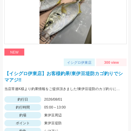
NEW
イシグロ伊東店
300 view
【イシグロ伊東店】お客様釣果!東伊豆堤防カゴ釣りでシ
マアジ!!
当店常連K様より釣果情報をご提供頂きました!東伊豆堤防のカゴ釣りにてシマアジをキャッチ!!おめでとうございます^^
釣行日
2026/08/01
釣行時間
05:00～13:00
釣場
東伊豆周辺
ポイント
東伊豆堤防