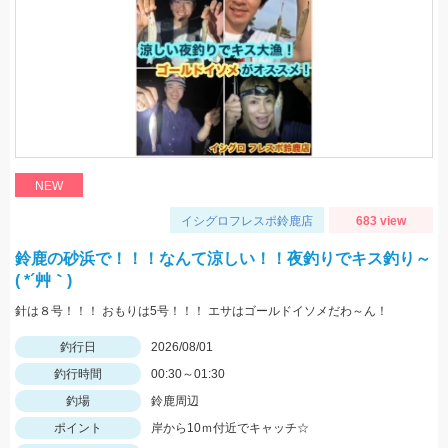
NEW
イシグロフレスポ鈴鹿店
683 view
鈴鹿の砂浜で！！！なんて涼しい！！夜釣りでキス釣り～
( *´艸｀)
針は８号！！！ おもりは5号！！！ エサはゴールドイソメだわ～ん！
釣行日
2026/08/01
釣行時間
00:30～01:30
釣場
鈴鹿周辺
ポイント
岸から10ｍ付近でキャッチ☆