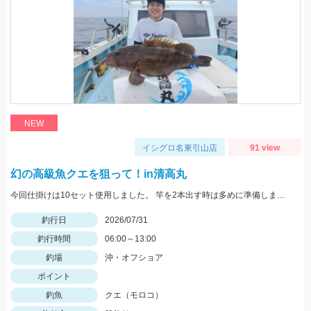
NEW
イシグロ名東引山店
91 view
幻の高級魚クエを狙って！in清高丸
今回仕掛けは10セット使用しました。 竿を2本出す時は多めに準備しましょう！
釣行日
2026/07/31
釣行時間
06:00～13:00
釣場
沖・オフショア
ポイント
釣魚
クエ（モロコ）