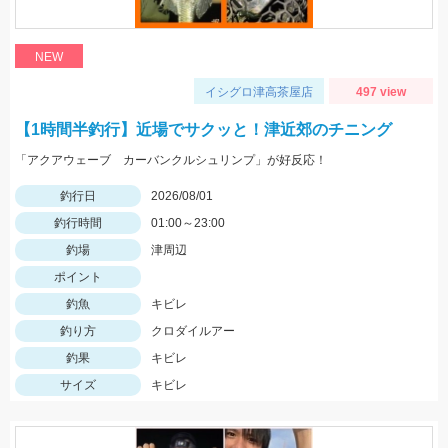
NEW
イシグロ津高茶屋店
497 view
【1時間半釣行】近場でサクッと！津近郊のチニング
「アクアウェーブ カーバンクルシュリンプ」が好反応！
釣行日
2026/08/01
釣行時間
01:00～23:00
釣場
津周辺
ポイント
釣魚
キビレ
釣り方
クロダイルアー
釣果
キビレ
サイズ
キビレ