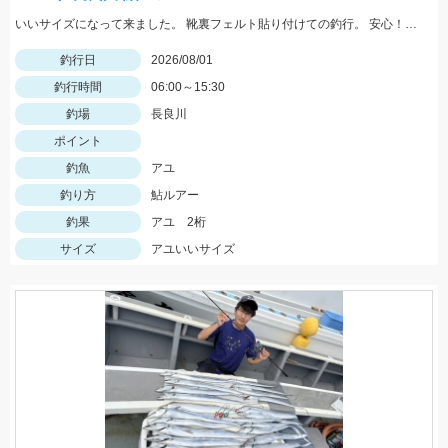
いいサイズになって来ました。 靴裏フェルト貼り付けての釣行。 安心！店長〜アドバイスありがとうございました！
釣行日
2026/08/01
釣行時間
06:00～15:30
釣場
長良川
ポイント
釣魚
アユ
釣り方
鮎ルアー
釣果
アユ 2桁
サイズ
アユいいサイズ