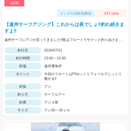
NEW
イシグロ浜松高林店
237 view
【遠州サーフアジング】これからは夜でしょ‼釣れ続きま
すよ‼
遠州サーフにアジが戻ってきました‼夜はフロートでサクッと釣りあげましょう‼
釣行日
2026/07/31
釣行時間
23:00～23:30
釣場
遠州灘海岸
ポイント
今回のフロートはF‼ゆっくりフォールでじっくり
魅せる‼
釣魚
アジ
釣り方
サーフルアー
釣果
アジ３尾
サイズ
アジ30～35ｃｍ