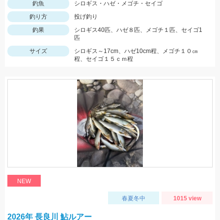
釣魚
シロギス・ハゼ・メゴチ・セイゴ
釣り方
投げ釣り
釣果
シロギス40匹、ハゼ８匹、メゴチ１匹、セイゴ1
匹
サイズ
シロギス～17cm、ハゼ10cm程、メゴチ１０㎝
程、セイゴ１５ｃｍ程
NEW
春夏冬中
1015 view
2026年 長良川 鮎ルアー