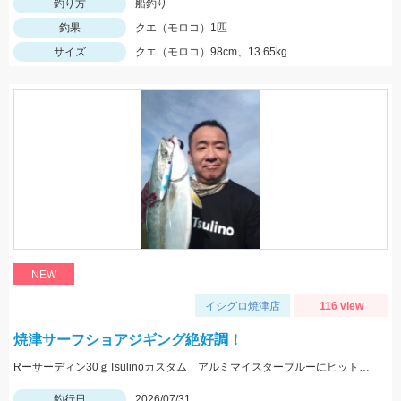
釣り方
船釣り
釣果
クエ（モロコ）1匹
サイズ
クエ（モロコ）98cm、13.65kg
NEW
イシグロ焼津店
116 view
焼津サーフショアジギング絶好調！
Rーサーディン30ｇTsulinoカスタム アルミマイスターブルーにヒット！マズメにはアカキンカラーも有効です！
釣行日
2026/07/31