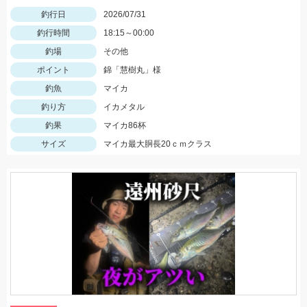
釣行日
2026/07/31
釣行時間
18:15～00:00
釣場
その他
ポイント
錦「慧樹丸」様
釣魚
マイカ
釣り方
イカメタル
釣果
マイカ86杯
サイズ
マイカ最大胴長20ｃｍクラス