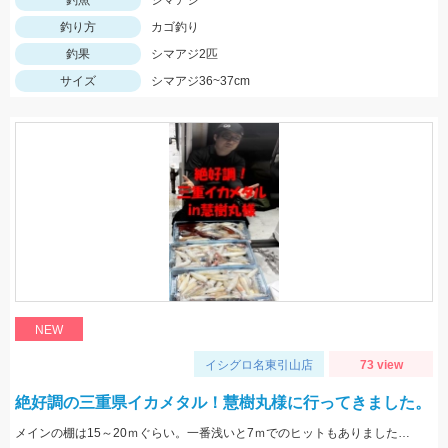
釣魚
シマアジ
釣り方
カゴ釣り
釣果
シマアジ2匹
サイズ
シマアジ36~37cm
NEW
イシグロ名東引山店
73 view
絶好調の三重県イカメタル！慧樹丸様に行ってきました。
メインの棚は15～20ｍぐらい。一番浅いと7ｍでのヒットもありました。色々なカラーで釣れましたが、ケイムラ系が強かったです。サイズは小型中心の為、アタリが小さいので違和感→即フッキングですよ♪