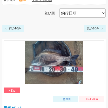
標準
テキストのみ
表示方法
並び順
前の10件
次の10件
NEW
一色太郎
163 view