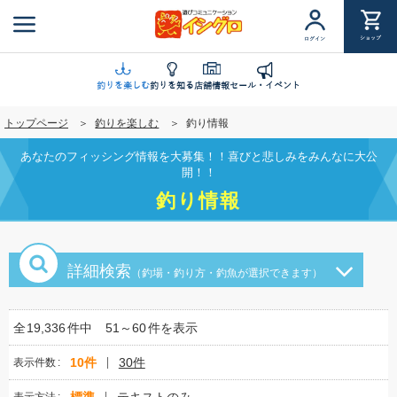
メ
イ
ショップ
ログイン
ン
コ
ン
釣りを楽しむ
釣りを知る
店舗情報
セール・イベント
テ
トップページ
釣りを楽しむ
釣り情報
ン
ツ
あなたのフィッシング情報を大募集！！喜びと悲しみをみんなに大公
に
開！！
移
釣り情報
動
詳細検索
（釣場・釣り方・釣魚が選択できます）
全
19,336
件中
51～60
件を表示
10件
30件
表示件数