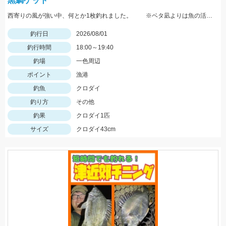
黒鯛ゲット
西寄りの風が強い中、何とか1枚釣れました。 ※ベタ凪よりは魚の活性が高い気がします。
釣行日
2026/08/01
釣行時間
18:00～19:40
釣場
一色周辺
ポイント
漁港
釣魚
クロダイ
釣り方
その他
釣果
クロダイ1匹
サイズ
クロダイ43cm