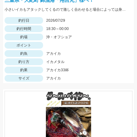
三重県・大紀町 錦漁港「翔吉丸」様へ！
小さいイカもアタックしてくるので激しく合わせると場合によっては身切れします！
釣行日
2026/07/29
釣行時間
18:30～00:00
釣場
沖・オフショア
ポイント
釣魚
アカイカ
釣り方
イカメタル
釣果
アカイカ33杯
サイズ
アカイカ