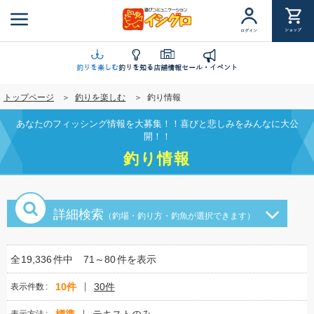
メ
イ
ショップ
ログイン
ン
コ
ン
釣りを楽しむ
釣りを知る
店舗情報
セール・イベント
テ
トップページ
釣りを楽しむ
釣り情報
ン
ツ
あなたのフィッシング情報を大募集！！喜びと悲しみをみんなに大公
に
開！！
移
釣り情報
動
詳細検索
（釣場・釣り方・釣魚が選択できます）
全
19,336
件中
71～80
件を表示
10件
30件
表示件数