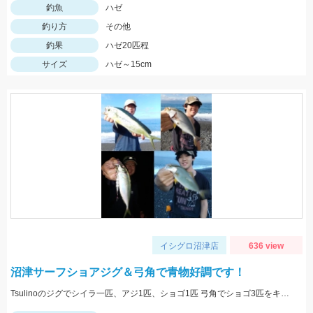
釣魚
ハゼ
釣り方
その他
釣果
ハゼ20匹程
サイズ
ハゼ～15cm
イシグロ沼津店
636 view
沼津サーフショアジグ＆弓角で青物好調です！
Tsulinoのジグでシイラ一匹、アジ1匹、ショゴ1匹 弓角でショゴ3匹をキャッチ。