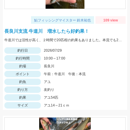
鮎フィッシングマイスター 鈴木祐也
109 view
長良川支流 牛道川 増水したら好釣果！
牛道川では活性が高く、２時間で20匹程の釣果もありました。本流でも20ｃｍクラスの鮎が掛かるようになってきており楽しむことができています。
釣行日
2026/07/29
釣行時間
10:00～17:00
釣場
長良川
ポイント
午前：牛道川 午後：本流
釣魚
アユ
釣り方
友釣り
釣果
アユ54匹
サイズ
アユ14～21ｃｍ