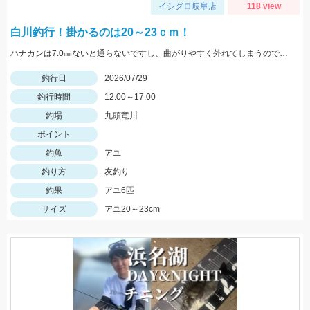
イシグロ岐阜店
118 view
白川釣行！掛かるのは20～23ｃｍ！
ハナカンは7.0㎜ないと通らないですし、曲がりやすく外れてしまうので気を付けてくださいね！複合メタルであれば、0.1号あった方がいいと思います！
釣行日
2026/07/29
釣行時間
12:00～17:00
釣場
九頭竜川
ポイント
釣魚
アユ
釣り方
友釣り
釣果
アユ6匹
サイズ
アユ20～23cm