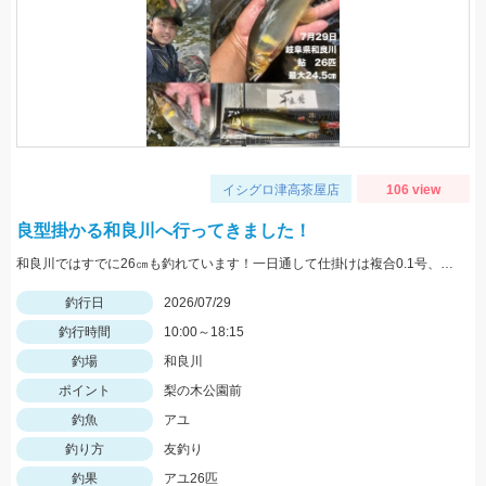
イシグロ津高茶屋店
106 view
良型掛かる和良川へ行ってきました！
和良川ではすでに26㎝も釣れています！一日通して仕掛けは複合0.1号、中ハリス1号、針7.5号を使用しました。
釣行日
2026/07/29
釣行時間
10:00～18:15
釣場
和良川
ポイント
梨の木公園前
釣魚
アユ
釣り方
友釣り
釣果
アユ26匹