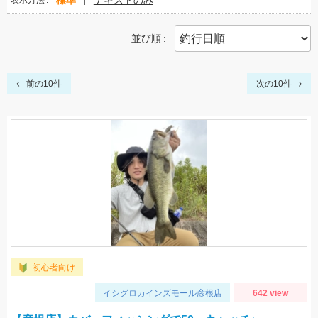
標準
テキストのみ
表示方法
並び順
前の10件
次の10件
初心者向け
イシグロカインズモール彦根店
642 view