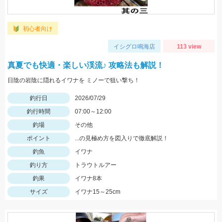
初心者向け
イシグロ鳴海店
113 view
真夏でも快適・楽しい渓流♪ 攻略法も解説！
日陰の岩陰に隠れるイワナを ミノーで狙い撃ち！
釣行日
2026/07/29
釣行時間
07:00～12:00
釣場
その他
ポイント
...の見極め方を図入りで徹底解説！
釣魚
イワナ
釣り方
トラウトルアー
釣果
イワナ8本
サイズ
イワナ15～25cm