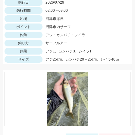
釣行日
2026/07/29
釣行時間
02:00～09:00
釣場
沼津市海岸
ポイント
沼津市内サーフ
釣魚
アジ・カンパチ・シイラ
釣り方
サーフルアー
釣果
アジ1、カンパチ3、シイラ1
サイズ
アジ25cm、カンパチ20～25cm、シイラ40㎝