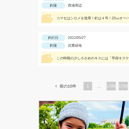
釣場
西浦周辺
コマセはシロメを使用！針は４号！20㎝オー
釣行日
2022/05/27
釣場
武豊緑地
前の10件
1
…
ペ
1789
ペ
1790
ー
ー
ジ
ジ