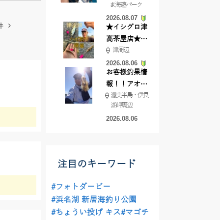
ま海遊パーク
根店
2026.08.07
件
★イシグロ津
高茶屋店★津
津周辺
近郊ハゼ釣れ
てます！
2026.08.06
お客様釣果情
報！！アオリ
渥美半島・伊良
イカが釣れ始
湖岬周辺
めています！
2026.08.06
注目のキーワード
#フォトダービー
#浜名湖 新居海釣り公園
#ちょうい投げ キス
#マゴチ