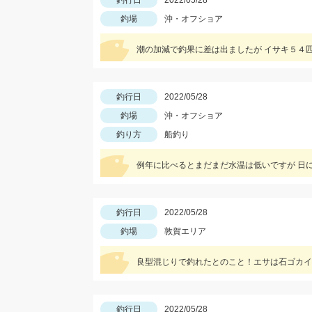
釣行日
2022/05/28
釣場
沖・オフショア
潮の加減で釣果に差は出ましたが イサキ５４
釣行日
2022/05/28
釣場
沖・オフショア
釣り方
船釣り
例年に比べるとまだまだ水温は低いですが 日に日
釣行日
2022/05/28
釣場
敦賀エリア
良型混じりで釣れたとのこと！エサは石ゴカイ
釣行日
2022/05/28