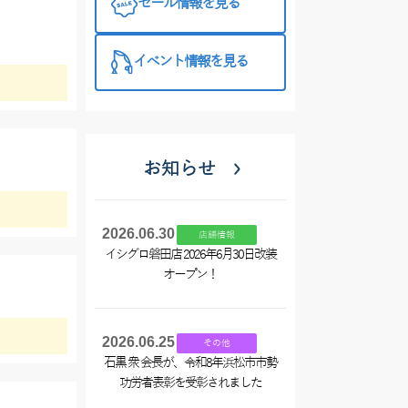
セール情報を見る
仕掛けがまと
め買い＆クー
ポンプレゼン
イベント情報を見る
トでお買い
得！
お知らせ
2026.06.30
店舗情報
イシグロ磐田店 2026年6月30日改装
オープン！
2026.06.25
その他
石黒 衆 会長が、令和8年浜松市市勢
功労者表彰を受彰されました