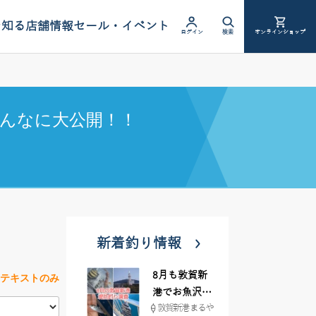
を知る
店舗情報
セール・イベント
ログイン
検索
オンラインショップ
んなに大公開！！
新着釣り情報
8月も敦賀新
テキストのみ
港でお魚沢山
敦賀新港 まるや
♪ イシグロ彦