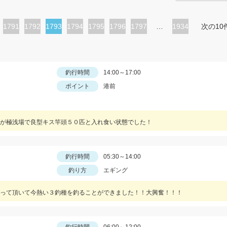
ペ
1791
ペ
1792
カ
1793
ペ
1794
ペ
1795
ペ
1796
ペ
1797
…
1934
次の10
ー
ー
レ
ー
ー
ー
ー
ジ
ジ
ン
ジ
ジ
ジ
ジ
ト
釣行時間
14:00～17:00
ポイント
港前
ペ
ー
ジ
が極浅場で良型キス竿頭５０匹と入れ食い状態でした！
釣行時間
05:30～14:00
釣り方
エギング
って頂いて今熱い３釣種を釣ることができました！！大興奮！！！