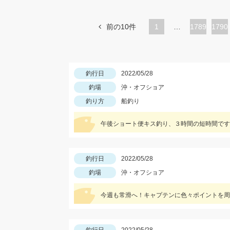
前の10件
1
…
ペ
1789
ペ
1790
ー
ー
ジ
ジ
釣行日
2022/05/28
釣場
沖・オフショア
釣り方
船釣り
午後ショート便キス釣り、３時間の短時間です
釣行日
2022/05/28
釣場
沖・オフショア
今週も常滑へ！キャプテンに色々ポイントを周