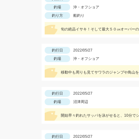
釣場
沖・オフショア
釣り方
船釣り
旬の絶品イサキ！そして最大５０㎝オーバーの
釣行日
2022/05/27
釣場
沖・オフショア
移動中も周りも見てサワラのジャンプや鳥山を
釣行日
2022/05/27
釣場
沼津周辺
開始早々釣れたサッパを泳がせると、10分で
釣行日
2022/05/27