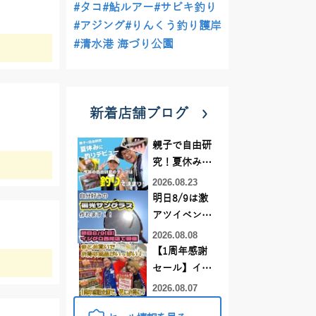
#タコ
#鮎ルアー
#サビキ釣り
#アジング
#りんくう釣り護岸
#清水港 海づり公園
新着店舗ブログ
親子で自由研
究！夏休みに
釣りデビュー
2026.08.23
明日8/9は激
アツイベント
日！！！～オ
2026.08.08
ーダー偏光グ
【1周年感謝
ラス受注会～
セール】イカ
メタルスッ
2026.08.07
テ、キス釣り