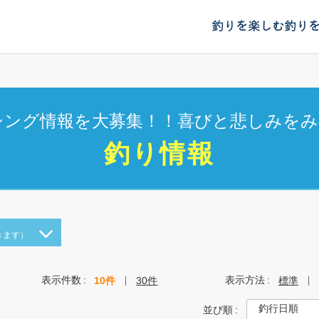
釣りを楽しむ
釣り
シング情報を大募集！！喜びと悲しみをみ
釣り情報
きます）
表示件数
表示方法
10件
30件
標準
並び順