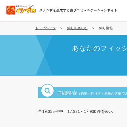
メ
イ
タノシサを追求する遊びコミュニケーションサイト
ン
コ
ン
トップページ
釣りを楽しむ
釣り情報
テ
ン
あなたのフィッ
ツ
に
移
動
詳細検索
（釣場・釣り方・釣魚が選択で
全
19,335
件中
17,921～17,930
件を表示