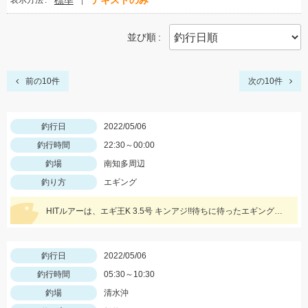
標準
テキストのみ
表示方法
並び順
前の10件
次の10件
釣行日
2022/05/06
釣行時間
22:30～00:00
釣場
南知多周辺
釣り方
エギング
HITルアーは、エギ王K 3.5号 キンアジ!!待ちに待ったエギングシーズンが始まりましたので皆様も是非!!
釣行日
2022/05/06
釣行時間
05:30～10:30
釣場
清水沖