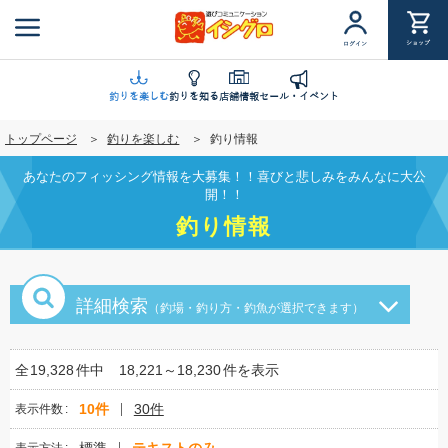
メ
イ
ショップ
ログイン
ン
コ
ン
釣りを楽しむ
釣りを知る
店舗情報
セール・イベント
テ
トップページ
釣りを楽しむ
釣り情報
ン
ツ
あなたのフィッシング情報を大募集！！喜びと悲しみをみんなに大公
に
開！！
移
釣り情報
動
詳細検索
（釣場・釣り方・釣魚が選択できます）
全
19,328
件中
18,221～18,230
件を表示
10件
30件
表示件数