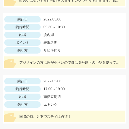
時合いは短いですが明け方のタイミングでイサキ狙えます。Tsulinoメタルランナーリブート30ｇを使用。
釣行日
2022/05/06
釣行時間
09:30～10:30
釣場
浜名湖
ポイント
表浜名湖
釣り方
サビキ釣り
アジメインの方は魚が小さいので針は３号以下の小型を使って下さい。
釣行日
2022/05/06
釣行時間
17:00～19:00
釣場
南伊豆周辺
釣り方
エギング
回収の時、足下でステイは必須！