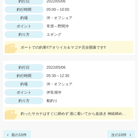
釣行日
2022/05/06
釣行時間
05:00～10:00
釣場
沖・オフショア
ポイント
常滑～野間沖
釣り方
エギング
ボートでの釣果!!アオリイカ＆マゴチ完全開幕です!!
釣行日
2022/05/06
釣行時間
05:30～12:30
釣場
沖・オフショア
ポイント
伊良湖沖
釣り方
船釣り
釣ったサカナはすぐに締めず 港に着いてから血抜き 神経締めをしますので 旨さ 食感が違い過ぎますッ(^-^)
前の10件
次の10件