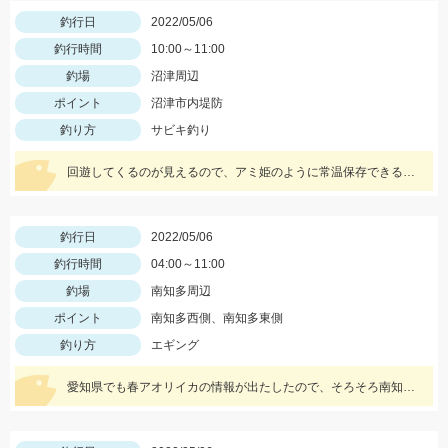
釣行日
2022/05/06
釣行時間
10:00～11:00
釣場
沼津周辺
ポイント
沼津市内堤防
釣り方
サビキ釣り
回遊してくるのが見えるので、アミ姫のように常温保存できるエサを持っていくとすぐに狙えます♪
釣行日
2022/05/06
釣行時間
04:00～11:00
釣場
南知多周辺
ポイント
南知多西側、南知多東側
釣り方
エギング
愛知県でも春アオリイカの情報が出たしたので、そろそろ南知多も⁉️と思いアオリイカを狙いに行ってきました！