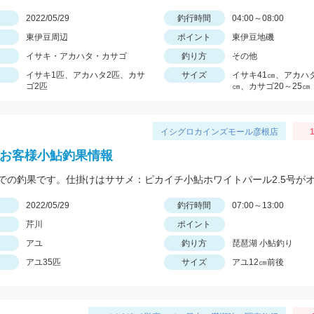
日
2022/05/29
釣行時間
04:00～08:00
東伊豆周辺
ポイント
東伊豆地磯
イサキ・アカハタ・カサゴ
釣り方
その他
イサキ1匹、アカハタ2匹、カサ
サイズ
イサキ41㎝、アカハタ
ゴ2匹
㎝、カサゴ20～25㎝
イシグロカインズモール彦根店
1
 お客様小鮎釣果情報
日
2022/05/29
釣行時間
07:00～13:00
芹川
ポイント
アユ
釣り方
琵琶湖 小鮎釣り
アユ35匹
サイズ
アユ12㎝前後