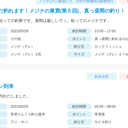
メジナ(グレ)巣窟にて、日中の満潮時の調査釣行
だ釣れます！メジナの巣窟(第５回)、真っ昼間の釣り！
粘っての釣果です。昼間は厳しいでぅ。粘ってのメジナです。
日
2022/05/29
釣行時間
15:00～17:00
その他
ポイント
真っ昼間に釣れるの
メジナ（グレ）
釣り方
ロックフィッシュ
メジナ（グレ）２匹
サイズ
メジナ（グレ）２７c
釣吉太郎
2
ン到来
釣れだしました。
日
2022/05/29
釣行時間
05:00～08:00
常滑りんくう釣り護岸
ポイント
常滑港
アジ・サバ
釣り方
サビキ釣り