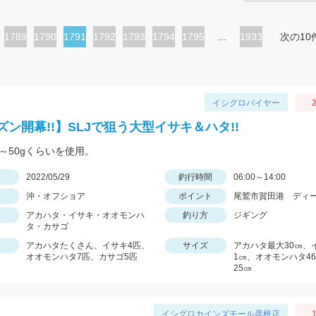
ペ
1789
ペ
1790
カ
1791
ペ
1792
ペ
1793
ペ
1794
ペ
1795
…
1933
次の10
ー
ー
レ
ー
ー
ー
ー
ジ
ジ
ン
ジ
ジ
ジ
ジ
ト
イシグロバイヤー
2
ペ
ズン開幕!!】SLJで狙う大型イサキ＆ハタ!!
ー
0～50gくらいを使用。
ジ
日
2022/05/29
釣行時間
06:00～14:00
沖・オフショア
ポイント
尾鷲市賀田港 ディ
アカハタ・イサキ・オオモンハ
釣り方
ジギング
タ・カサゴ
アカハタたくさん、イサキ4匹、
サイズ
アカハタ最大30㎝、
オオモンハタ7匹、カサゴ5匹
1㎝、オオモンハタ4
25㎝
イシグロカインズモール彦根店
1