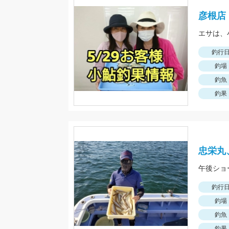
彦根店
釣行
釣場
釣魚
釣果
忠栄丸
午後ショ
釣行
釣場
釣魚
釣果