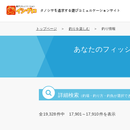
メ
イ
タノシサを追求する遊びコミュニケーションサイト
ン
コ
ン
トップページ
釣りを楽しむ
釣り情報
テ
ン
あなたのフィッ
ツ
に
移
動
詳細検索
（釣場・釣り方・釣魚が選択で
全
19,328
件中
17,901～17,910
件を表示