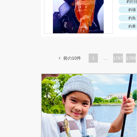
釣行
釣場
釣魚
釣果
前の10件
1
…
ペ
1787
ペ
1788
ー
ー
ジ
ジ