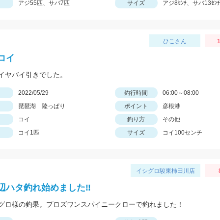
アジ55匹、サバ7匹
サイズ
アジ8ｾﾝﾁ、サバ13ｾﾝﾁ
ひこさん
1
コイ
イヤバイ引きでした。
日
2022/05/29
釣行時間
06:00～08:00
琵琶湖 陸っぱり
ポイント
彦根港
コイ
釣り方
その他
コイ1匹
サイズ
コイ100センチ
イシグロ駿東柿田川店
辺ハタ釣れ始めました‼
グロ様の釣果。プロズワンスパイニークローで釣れました！