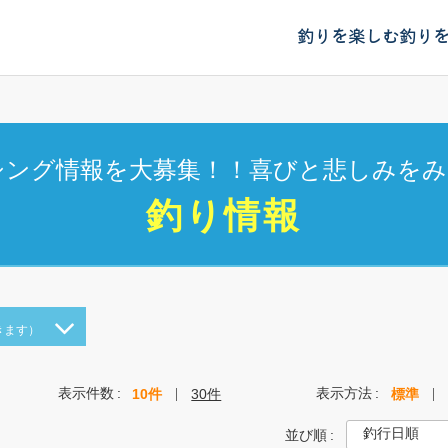
釣りを楽しむ
釣り
シング情報を大募集！！喜びと悲しみをみ
釣り情報
きます）
表示件数
表示方法
10件
30件
標準
並び順