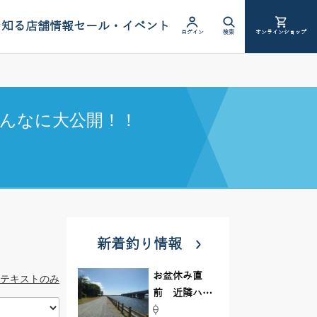
を知る
店舗情報
セール・イベント
ログイン
検索
オンラインショップ
んなに大公開！！
新着釣り情報
お盆休み直
テキストのみ
前 近隣ハゼ
釣り場調査し