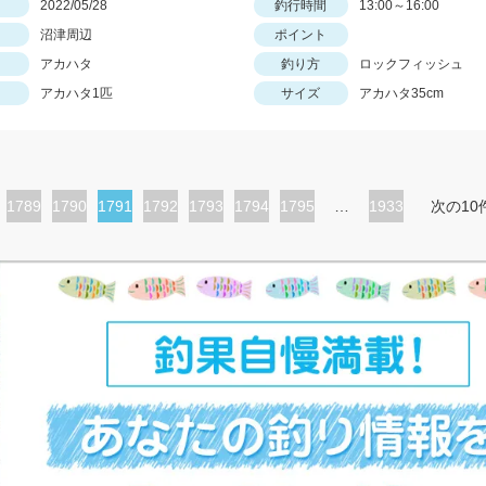
日
2022/05/28
釣行時間
13:00～16:00
沼津周辺
ポイント
アカハタ
釣り方
ロックフィッシュ
アカハタ1匹
サイズ
アカハタ35cm
ペ
1789
ペ
1790
カ
1791
ペ
1792
ペ
1793
ペ
1794
ペ
1795
…
1933
次の10
ー
ー
レ
ー
ー
ー
ー
ジ
ジ
ン
ジ
ジ
ジ
ジ
ト
ペ
ー
ジ