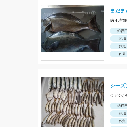
まだま
約４時間
釣行
釣場
釣魚
釣果
シーズ
金アジが
釣行
釣場
釣魚