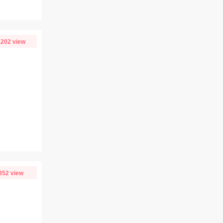
202 view
852 view