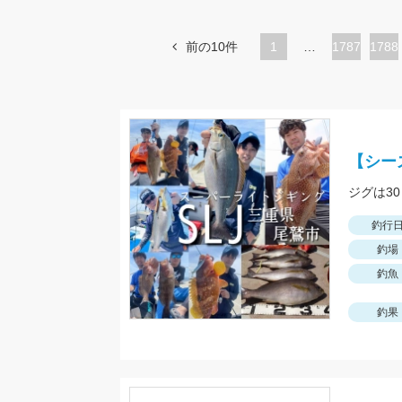
前の10件
1
…
ペ
1787
ペ
1788
ー
ー
ジ
ジ
【シー
ジグは3
釣行
釣場
釣魚
釣果