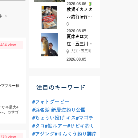
2026.08.06
てきました
敦賀イカメタ
件
ル釣行in竹宝
丸様 釣り方で
2026.08.05
釣果が激変！
夏休みは大
竿頭を取った
江・五三川で
484 view
パターンと
大江・五三川
バスフィッシ
は？
ング♪
2026.08.05
ープブルー様
注目のキーワード
#フォトダービー
イサキ最大4
#浜名湖 新居海釣り公園
6㎝、カサゴ
#ちょうい投げ キス
#マゴチ
#タコ
#鮎ルアー
#サビキ釣り
#アジング
#りんくう釣り護岸
379 view