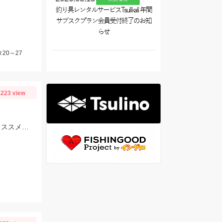
釣り具レンタルサービスTsulikali 年間
サブスクプラン会員受付終了のお知
らせ
20～27
223 view
芹川下流での釣果です。仕掛けはササメ：ピカイチ小鮎ホワイトパール2.5号がオススメです！