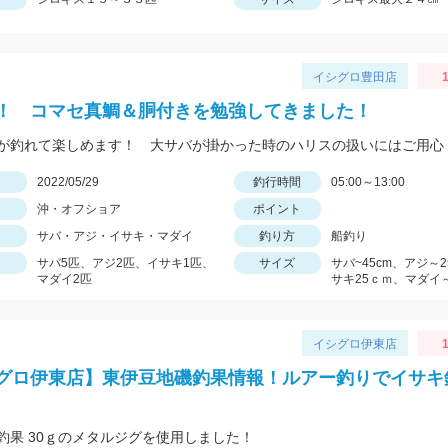
イシグロ豊田店
1
！ コマセ真鯛＆胴付きを勉強してきました！
が釣れて楽しめます！ 大サバが掛かった時のハリスの扱いにはご用心
日
2022/05/29
釣行時間
05:00～13:00
沖・オフショア
ポイント
サバ・アジ・イサキ・マダイ
釣り方
船釣り
サバ5匹、アジ2匹、イサキ1匹、
サイズ
サバ~45cm、アジ～
マダイ2匹
サキ25ｃｍ、マダイ～
イシグロ伊東店
1
グロ伊東店】東伊豆地磯釣果情報！ルアー釣りでイサキ
釣果 30ｇのメタルジグを使用しました！