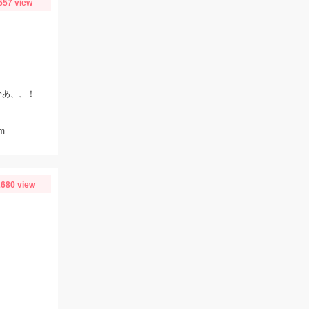
557 view
かあ、、！
m
680 view