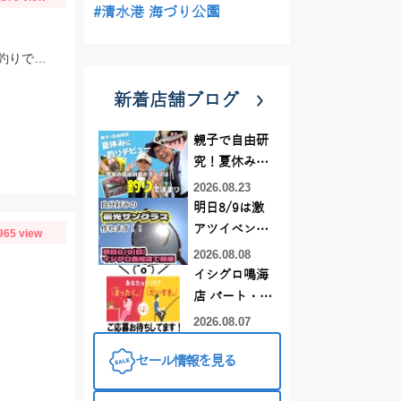
#清水港 海づり公園
エサは、小鮎マキエと冷凍シラスのミックス餌を使用。底ずるらせんカゴの流し釣りでの釣果です。
新着店舗ブログ
親子で自由研
究！夏休みに
釣りデビュー
2026.08.23
明日8/9は激
アツイベント
965 view
日！！！～オ
2026.08.08
ーダー偏光グ
イシグロ鳴海
ラス受注会～
店 パート・ア
ルバイトスタ
2026.08.07
ッフまだまだ
セール情報を見る
募集中！