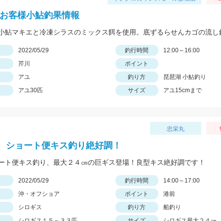
 お客様小鮎釣果情報
日
2022/05/29
釣行時間
12:00～16:00
芹川
ポイント
アユ
釣り方
琵琶湖 小鮎釣り
アユ30匹
サイズ
アユ15cmまで
忠栄丸
、ショート便キス釣り絶好調！
ート便キス釣り、最大２４㎝の巨ギス登場！良型キス絶好調です！
日
2022/05/29
釣行時間
14:00～17:00
沖・オフショア
ポイント
港前
シロギス
釣り方
船釣り
シロギス１５～３３匹
サイズ
シロギス最大２４㎝