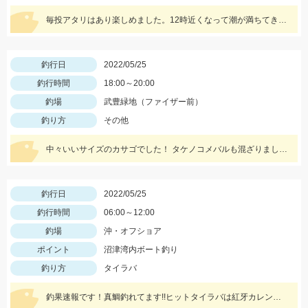
毎投アタリはあり楽しめました。12時近くなって潮が満ちてきたらまた食い良くなりましたが、エサ切れで終了しました。エサは赤イソメでした。
釣行日
2022/05/25
釣行時間
18:00～20:00
釣場
武豊緑地（ファイザー前）
釣り方
その他
中々いいサイズのカサゴでした！ タケノコメバルも混ざりました。
釣行日
2022/05/25
釣行時間
06:00～12:00
釣場
沖・オフショア
ポイント
沼津湾内ボート釣り
釣り方
タイラバ
釣果速報です！真鯛釣れてます!!ヒットタイラバは紅牙カレントブレイカー「ギャルピンク」