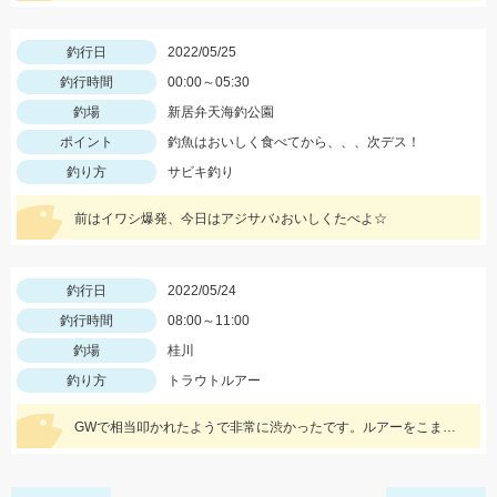
釣行日
2022/05/25
釣行時間
00:00～05:30
釣場
新居弁天海釣公園
ポイント
釣魚はおいしく食べてから、、、次デス！
釣り方
サビキ釣り
前はイワシ爆発、今日はアジサバ♪おいしくたべよ☆
釣行日
2022/05/24
釣行時間
08:00～11:00
釣場
桂川
釣り方
トラウトルアー
GWで相当叩かれたようで非常に渋かったです。ルアーをこまめにローテーションして何とかニジマスに出会えました。