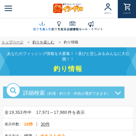
メ
イ
ショップ
ログイン
ン
コ
ン
釣りを楽しむ
釣りを知る
店舗情報
セール・イベント
テ
トップページ
釣りを楽しむ
釣り情報
ン
ツ
あなたのフィッシング情報を大募集！！喜びと悲しみをみんなに大公
に
開！！
移
釣り情報
動
詳細検索
（釣場・釣り方・釣魚が選択できます）
全
19,353
件中
17,971～17,980
件を表示
10件
30件
表示件数