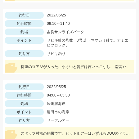
釣行日
2022/05/25
釣行時間
09:10～11:40
釣場
吉良サンライズパーク
ポイント
サビキ針の号数 3号以下 ママカリ針で。アミエ
ビブロック。
釣り方
サビキ釣り
待望の豆アジが入った。小さいと贅沢は言いっこなし。 南蛮やカラ揚げに最適。今だけの特典。
釣行日
2022/05/25
釣行時間
04:00～05:30
釣場
遠州灘海岸
ポイント
磐田市の海岸
釣り方
サーフルアー
スタッフ村松の釣果です。ヒットルアーはいずれもDUOのドラッグメタルキャストショット30gのイワシカラー！