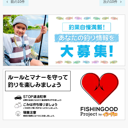
前の10件
次の10件