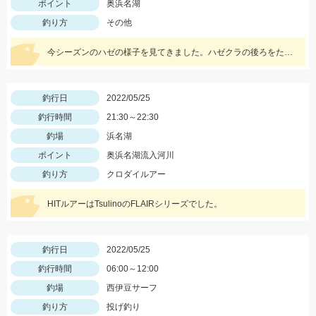
ポイント
奥浜名湖
釣り方
その他
今シーズンのハゼの様子を見てきました。ハゼクラの後ろをたくさんのハゼが付いてきたので今後楽しみですよ♪今後もちょくちょく様子見てきますね。
釣行日
2022/05/25
釣行時間
21:30～22:30
釣場
浜名湖
ポイント
奥浜名湖流入河川
釣り方
クロダイルアー
HITルアーはTsulinoのFLAIRシリーズでした。
釣行日
2022/05/25
釣行時間
06:00～12:00
釣場
西伊豆サーフ
釣り方
投げ釣り