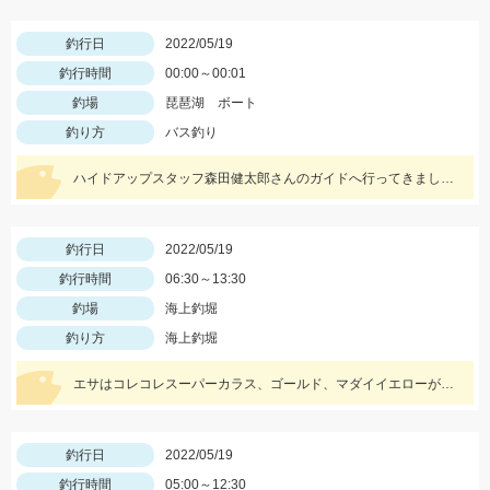
釣行日
2022/05/19
釣行時間
00:00～00:01
釣場
琵琶湖 ボート
釣り方
バス釣り
ハイドアップスタッフ森田健太郎さんのガイドへ行ってきました。ショットワッキーを使用して釣りました。
釣行日
2022/05/19
釣行時間
06:30～13:30
釣場
海上釣堀
釣り方
海上釣堀
エサはコレコレスーパーカラス、ゴールド、マダイイエローが好釣果を叩き出しました！タックルはプロミネント海上釣堀両軸ＳＰの感度が最高です！
釣行日
2022/05/19
釣行時間
05:00～12:30