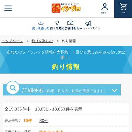
メ
イ
ショップ
ログイン
ン
コ
ン
釣りを楽しむ
釣りを知る
店舗情報
セール・イベント
テ
トップページ
釣りを楽しむ
釣り情報
ン
ツ
あなたのフィッシング情報を大募集！！喜びと悲しみをみんなに大公
に
開！！
移
釣り情報
動
詳細検索
（釣場・釣り方・釣魚が選択できます）
全
19,336
件中
18,051～18,060
件を表示
10件
30件
表示件数