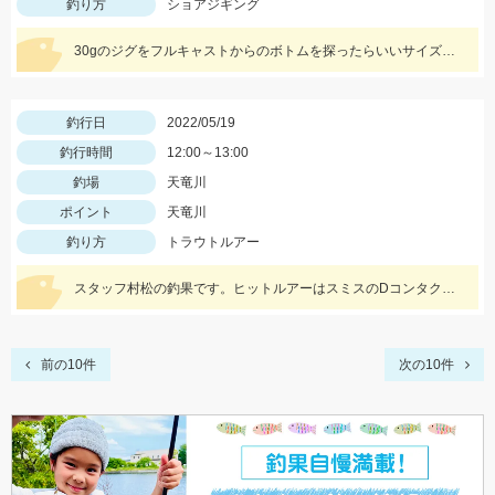
釣り方
ショアジギング
30gのジグをフルキャストからのボトムを探ったらいいサイズのホウボウが釣れました。
釣行日
2022/05/19
釣行時間
12:00～13:00
釣場
天竜川
ポイント
天竜川
釣り方
トラウトルアー
スタッフ村松の釣果です。ヒットルアーはスミスのDコンタクト63の鮎カラー。
前の10件
次の10件