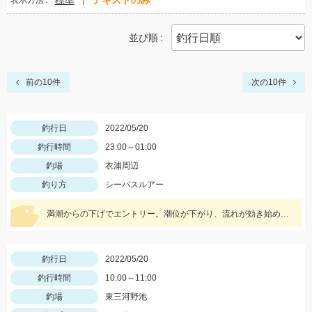
標準
テキストのみ
表示方法
並び順
前の10件
次の10件
釣行日
2022/05/20
釣行時間
23:00～01:00
釣場
衣浦周辺
釣り方
シーバスルアー
満潮からの下げでエントリー。潮位が下がり、流れが効き始めるとボイル多数。小型ルアーでスローで巻くと効果的でした。
釣行日
2022/05/20
釣行時間
10:00～11:00
釣場
東三河野池