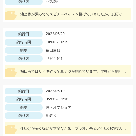
釣り方
バス釣り
池全体が濁っててスピナーベイトを投げていましたが、反応がなくジャッカルRVバグ1.5を投げると一投目でヒット！
釣行日
2022/05/20
釣行時間
10:00～10:15
釣場
福田周辺
釣り方
サビキ釣り
福田港ではサビキ釣りで豆アジが釣れています。早朝から釣りをしている方で２００匹以上釣っている方もいらっしゃいました。
釣行日
2022/05/19
釣行時間
05:00～12:30
釣場
沖・オフショア
釣り方
船釣り
仕掛けが長く扱いが大変なため、プラ枠があると仕掛けの投入が楽ですよ！