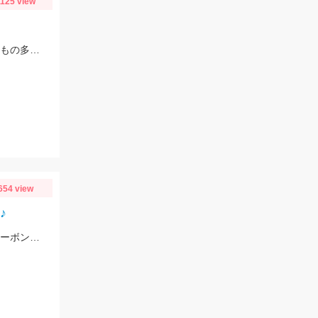
1125 view
ここ最近では一番当たりが多く食いも良かったかな？ ジギングもやはり魚は細いもの多かったですが当たりの数は沢山あり数釣りは楽しめたようです。最大4本指サイズでいいサイズも多少混じりました。 エサ釣りは少し魚にクセがありテクニックが必要ですが、攻略できれば高釣果狙えます。 昨晩は天秤エサ釣りで天竺タチウオ1.4kg,あがりました。 まだまだ大物の気配もムンムンです！ エサ釣り38.55.67匹 サイズ2～7本指(最大1.4kg ) ジギング34.40匹 サイズ2～4本指
654 view
♪
ブルフラット3.8インチの5～7ｇフリーリグで57ｃｍキャッチ!!ツリノのフロロカーボンラインは高強度、低伸度でカバー撃ちにはもってこいですよ♪