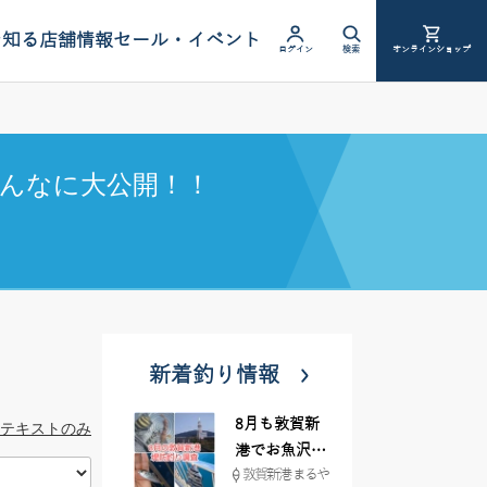
を知る
店舗情報
セール・イベント
ログイン
検索
オンラインショップ
んなに大公開！！
新着釣り情報
8月も敦賀新
テキストのみ
港でお魚沢山
敦賀新港 まるや
♪ イシグロ彦