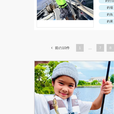
釣行
釣場
釣魚
釣果
前の10件
1
…
ペ
7
ペ
8
ー
ー
ジ
ジ