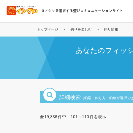
メ
イ
タノシサを追求する遊びコミュニケーションサイト
ン
コ
ン
トップページ
釣りを楽しむ
釣り情報
テ
ン
あなたのフィッ
ツ
に
移
動
詳細検索
（釣場・釣り方・釣魚が選択で
全
19,336
件中
101～110
件を表示