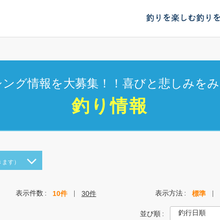
釣りを楽しむ
釣り
シング情報を大募集！！喜びと悲しみをみ
釣り情報
きます）
表示件数
表示方法
10件
30件
標準
並び順