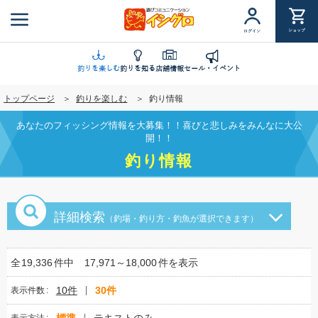
メ
イ
ショップ
ログイン
ン
コ
ン
釣りを楽しむ
釣りを知る
店舗情報
セール・イベント
テ
トップページ
釣りを楽しむ
釣り情報
ン
ツ
あなたのフィッシング情報を大募集！！喜びと悲しみをみんなに大公
に
開！！
移
釣り情報
動
詳細検索
（釣場・釣り方・釣魚が選択できます）
全
19,336
件中
17,971～18,000
件を表示
10件
30件
表示件数