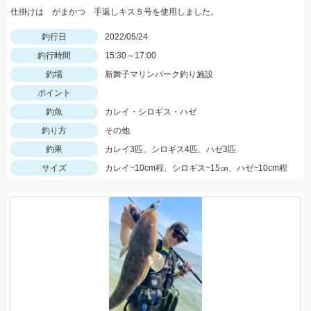
仕掛けは がまかつ 手返しキス５号を使用しました。
釣行日
2022/05/24
釣行時間
15:30～17:00
釣場
新舞子マリンパーク釣り施設
ポイント
釣魚
カレイ・シロギス・ハゼ
釣り方
その他
釣果
カレイ3匹、シロギス4匹、ハゼ3匹
サイズ
カレイ~10cm程、シロギス~15㎝、ハゼ~10cm程