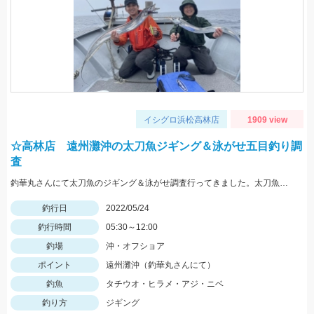
イシグロ浜松高林店
1909 view
☆高林店 遠州灘沖の太刀魚ジギング＆泳がせ五目釣り調
査
釣華丸さんにて太刀魚のジギング＆泳がせ調査行ってきました。太刀魚はまだ少し早かった感じですが良型も出ました！
釣行日
2022/05/24
釣行時間
05:30～12:00
釣場
沖・オフショア
ポイント
遠州灘沖（釣華丸さんにて）
釣魚
タチウオ・ヒラメ・アジ・ニベ
釣り方
ジギング