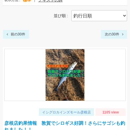
標準
テキストのみ
表示方法
並び順
前の30件
次の30件
イシグロカインズモール彦根店
1105 view
彦根店釣果情報 敦賀でシロギス好調！さらにサゴシも釣
れました！！