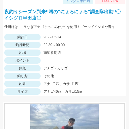
イシグロ半田店
1451 view
夜釣りシーズン到来!!噂の‘‘にょろにょろ‘‘調査隊出動!!〇
イシグロ半田店〇
仕掛けは、‘‘うなぎアナゴぶっこみ仕掛‘‘を使用！ゴールドイソメや青イソメの房掛けがオススメ‼
釣行日
2022/05/24
釣行時間
22:30～00:00
釣場
南知多周辺
ポイント
釣魚
アナゴ・カサゴ
釣り方
その他
釣果
アナゴ1匹、カサゴ1匹
サイズ
アナゴ40㎝、カサゴ15㎝