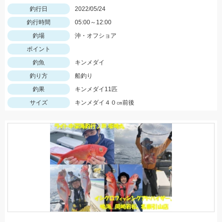
釣行日
2022/05/24
釣行時間
05:00～12:00
釣場
沖・オフショア
ポイント
釣魚
キンメダイ
釣り方
船釣り
釣果
キンメダイ11匹
サイズ
キンメダイ４０㎝前後