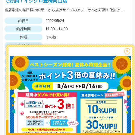
で好調！イシグロ豊橋向山店
当店常連の柴田様の釣果！から揚げサイズのアジ、サバが好調！仕掛けはママカリサビキ3～5号でOK！
釣行日
2022/05/24
釣行時間
11:00～14:00
釣場
その他
ポイント
×
釣魚
アジ・サバ
釣り方
サビキ釣り
釣果
アジ100匹、サバ150匹
サイズ
アジ10㎝前後、サバ10㎝前後
釣り情報を
投稿する