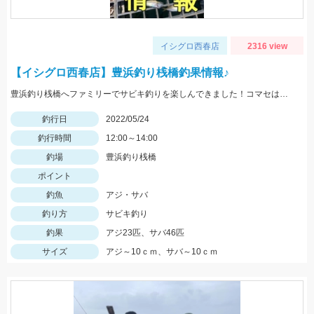
イシグロ西春店
2316 view
【イシグロ西春店】豊浜釣り桟橋釣果情報♪
豊浜釣り桟橋へファミリーでサビキ釣りを楽しんできました！コマセはサビキ三昧、イワシ三昧がオススメです！
釣行日
2022/05/24
釣行時間
12:00～14:00
釣場
豊浜釣り桟橋
ポイント
釣魚
アジ・サバ
釣り方
サビキ釣り
釣果
アジ23匹、サバ46匹
サイズ
アジ～10ｃｍ、サバ～10ｃｍ