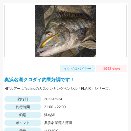
イシグロバイヤー
1043 view
奥浜名湖クロダイ釣果好調です！
HITルアーはTsulinoの人気シンキングペンシル「FLAIR」シリーズ。
釣行日
2022/05/24
釣行時間
21:00～22:00
釣場
浜名湖
ポイント
奥浜名湖流入河川
釣魚
クロダイ