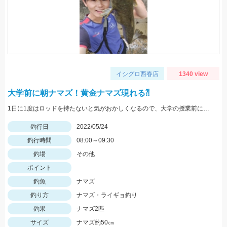
イシグロ西春店
1340 view
大学前に朝ナマズ！黄金ナマズ現れる⁈
1日に1度はロッドを持たないと気がおかしくなるので、大学の授業前にナマズと遊んできました。
釣行日
2022/05/24
釣行時間
08:00～09:30
釣場
その他
ポイント
釣魚
ナマズ
釣り方
ナマズ・ライギョ釣り
釣果
ナマズ2匹
サイズ
ナマズ約50㎝