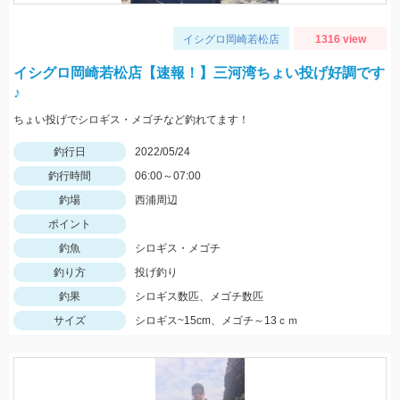
イシグロ岡崎若松店
1316 view
イシグロ岡崎若松店【速報！】三河湾ちょい投げ好調です
♪
ちょい投げでシロギス・メゴチなど釣れてます！
釣行日
2022/05/24
釣行時間
06:00～07:00
釣場
西浦周辺
ポイント
釣魚
シロギス・メゴチ
釣り方
投げ釣り
釣果
シロギス数匹、メゴチ数匹
サイズ
シロギス~15cm、メゴチ～13ｃｍ