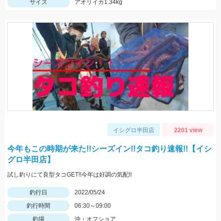
サイズ
アオリイカ1.34kg
イシグロ半田店
2201 view
今年もこの時期が来た!!シーズイン!!タコ釣り速報!!【イシ
グロ半田店】
試し釣りにて良型タコGET!!今年は好調の気配!!
釣行日
2022/05/24
釣行時間
06:30～09:00
釣場
沖・オフショア