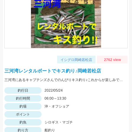
イシグロ岡崎若松店
2762 view
三河湾レンタルボートでキス釣り♪岡崎若松店
三河湾にあるキャプテンズさんでのんびりキス釣り♪これからが楽しみですね♪
釣行日
2022/05/24
釣行時間
06:00～13:30
釣場
沖・オフショア
ポイント
釣魚
シロギス・マゴチ
釣り方
船釣り