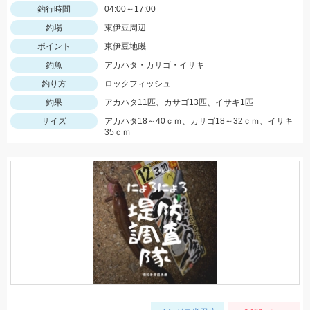
釣行時間
04:00～17:00
釣場
東伊豆周辺
ポイント
東伊豆地磯
釣魚
アカハタ・カサゴ・イサキ
釣り方
ロックフィッシュ
釣果
アカハタ11匹、カサゴ13匹、イサキ1匹
サイズ
アカハタ18～40ｃｍ、カサゴ18～32ｃｍ、イサキ
35ｃｍ