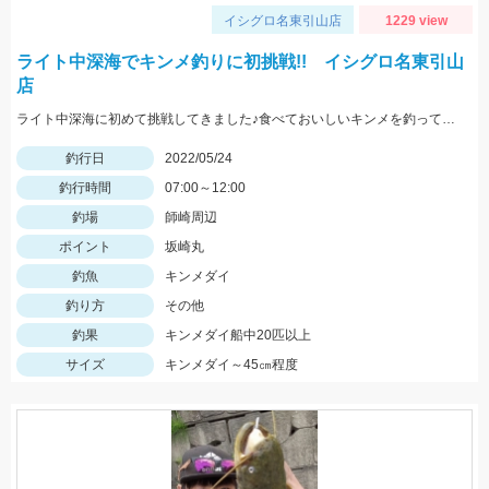
イシグロ名東引山店
1229 view
ライト中深海でキンメ釣りに初挑戦!! イシグロ名東引山
店
ライト中深海に初めて挑戦してきました♪食べておいしいキンメを釣ってみてはいかがでしょうか？ 水深300～400ｍで仕掛けは5～8本針のライト中深海用胴突き仕掛けに250号のオモリを使用しました
釣行日
2022/05/24
釣行時間
07:00～12:00
釣場
師崎周辺
ポイント
坂崎丸
釣魚
キンメダイ
釣り方
その他
釣果
キンメダイ船中20匹以上
サイズ
キンメダイ～45㎝程度