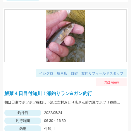
イシグロ 岐阜店 自称 友釣りフィールドスタッフ
752 view
解禁４日目付知川！瀬釣りラン&ガン釣行
朝は田瀬でポツポツ移動し下流に吉村おとり店さん前の瀬でポツリ移動し上流いなりはし下流の瀬の中でポツポツσ(^_^;)
釣行日
2022/05/24
釣行時間
06:30～16:30
釣場
付知川