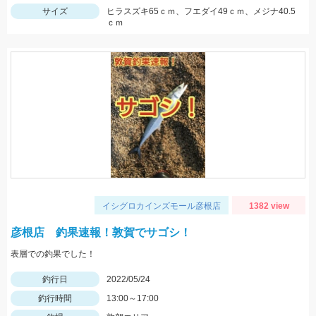
サイズ
ヒラスズキ65ｃｍ、フエダイ49ｃｍ、メジナ40.5
ｃｍ
イシグロカインズモール彦根店
1382 view
彦根店 釣果速報！敦賀でサゴシ！
表層での釣果でした！
釣行日
2022/05/24
釣行時間
13:00～17:00