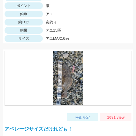
ポイント
瀬
釣魚
アユ
釣り方
友釣り
釣果
アユ25匹
サイズ
アユMAX16㎝
松山基宏
1081 view
アベレージサイズだけれども！