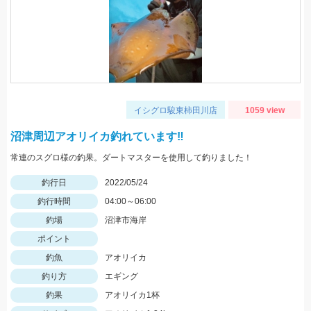
イシグロ駿東柿田川店
1059 view
沼津周辺アオリイカ釣れています‼
常連のスグロ様の釣果。ダートマスターを使用して釣りました！
釣行日
2022/05/24
釣行時間
04:00～06:00
釣場
沼津市海岸
ポイント
釣魚
アオリイカ
釣り方
エギング
釣果
アオリイカ1杯