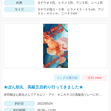
釣果
タチウオ４匹、ヒラメ３匹、アジ５匹、ニベ１匹
サイズ
タチウオ指３～５本、ヒラメ４５～５５cm、アジ
３５～４０ｃｍ、ニベ５０cm
イシグロ豊川店
1131 view
★ぽん助丸 高級五目釣り行ってきました★
赤羽根ぽん助丸さんでアカムツ・アラ・オニカサゴの高級魚リレーに行ってきました。下潮が動かず苦戦しましたがオニカサゴGETです
釣行日
2022/05/24
釣行時間
06:00～13:00