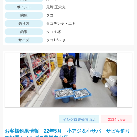
ポイント
鬼崎 正栄丸
釣魚
タコ
釣り方
タコテンヤ・エギ
釣果
タコ１杯
サイズ
タコ1.6ｋｇ
イシグロ豊橋向山店
2134 view
お客様釣果情報 22年5月 小アジ＆小サバ サビキ釣り