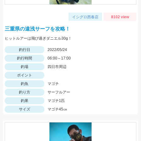
イシグロ西春店
8102 view
三重県の遠浅サーフを攻略！
ヒットルアーは飛び過ぎダニエル30g！
釣行日
2022/05/24
釣行時間
06:00～17:00
釣場
四日市周辺
ポイント
釣魚
マゴチ
釣り方
サーフルアー
釣果
マゴチ1匹
サイズ
マゴチ45㎝