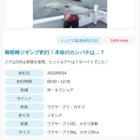
イシグロ駿東柿田川店
1604 view
御前崎ジギング釣行！本命のカンパチは…？
ジグは150ｇ前後を使用。ヒットルアーはＴＧベイトでした！
釣行日
2022/05/24
釣行時間
06:00～12:30
釣場
沖・オフショア
ポイント
釣魚
ワラサ・ブリ・カサゴ
釣り方
ジギング
釣果
ワラサ・ブリ1匹、カサゴ多数
サイズ
ワラサ・ブリ5kg、カサゴ30㎝