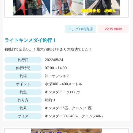
イシグロ鳴海店
2235 view
ライトキンメダイ釣行！
初挑戦で全員GET！最大7連掛けもあり大成功でした！
釣行日
2022/05/24
釣行時間
07:00～14:00
釣場
沖・オフショア
ポイント
水深300～400メートル
釣魚
キンメダイ・クロムツ
釣り方
船釣り
釣果
キンメダイ5匹、クロムツ1匹
サイズ
キンメダイ30～40㎝、クロムツ40㎝