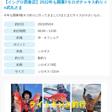
【イシグロ西春店】2022年も開幕‼モロポチャキス釣り♪i
n武丸さま
今年も開幕‼船キス釣りに行ってきました‼まだまだサイズが小さいものも混じりますが、ハリは8～10号の方が掛かりがよくオススメですよ‼
釣行日
2022/05/24
釣行時間
06:00～13:00
釣場
沖・オフショア
ポイント
釣魚
シロギス
釣り方
船釣り
釣果
シロギス74匹
サイズ
シロギス~22cm