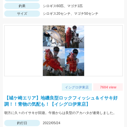
釣果
シロギス60匹、マゴチ1匹
サイズ
シロギス20センチ、マゴチ50センチ
イシグロ伊東店
7604 view
【城ケ崎エリア】地磯良型ロックフィッシュ＆イサキ好
調！！青物の気配も！【イシグロ伊東店】
朝方に久々のイサキが回遊。午後からは良型のアカハタが連発しました。
釣行日
2022/05/24