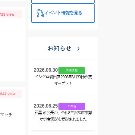
イベント情報を見る
728 view
お知らせ
2026.06.30
店舗情報
イシグロ磐田店 2026年6月30日改装
オープン！
647 view
2026.06.25
その他
石黒 衆 会長が、令和8年浜松市市勢
スタッフ大戸の釣果。雨前で45分でこの釣果。仕掛けはイシグロのNEO 豆アジマッチ２号にて。
功労者表彰を受彰されました