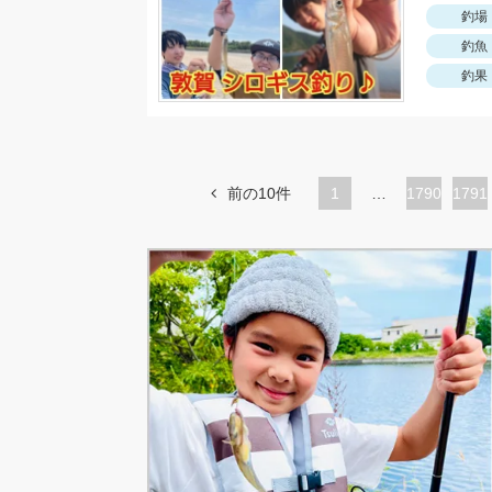
釣場
釣魚
釣果
前の10件
1
…
ペ
1790
ペ
1791
ー
ー
ジ
ジ