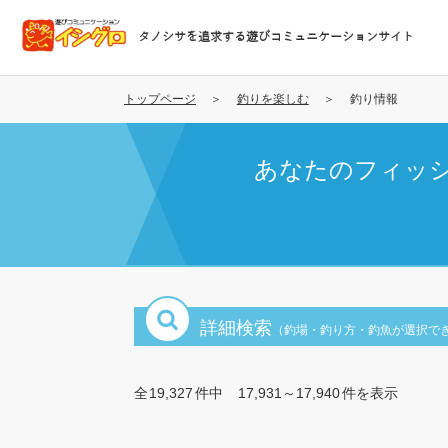
メ
イ
タノシサを追求する遊びコミュニケーションサイト
ン
コ
ン
トップページ
釣りを楽しむ
釣り情報
テ
ン
あなたのフィッ
ツ
に
移
動
詳細検索
（釣場・釣り方・釣魚が選択で
全
19,327
件中
17,931～17,940
件を表示