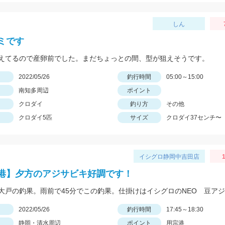
しん
ミです
えてるので産卵前でした。まだちょっとの間、型が狙えそうです。
日
2022/05/26
釣行時間
05:00～15:00
南知多周辺
ポイント
クロダイ
釣り方
その他
クロダイ5匹
サイズ
クロダイ37センチ〜
イシグロ静岡中吉田店
1
港】夕方のアジサビキ好調です！
日
2022/05/26
釣行時間
17:45～18:30
静岡・清水周辺
ポイント
用宗港