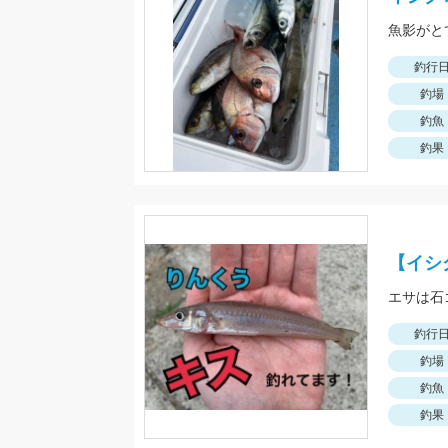
魚影がと
釣行
釣場
釣魚
釣果
【イシ
エサは石
釣行
釣場
釣魚
釣果