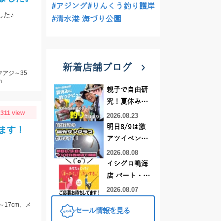
#アジング
#りんくう釣り護岸
した♪
#清水港 海づり公園
新着店舗ブログ
マアジ～35
ｍ
親子で自由研
究！夏休みに
1311 view
釣りデビュー
2026.08.23
明日8/9は激
ます！
アツイベント
日！！！～オ
2026.08.08
ーダー偏光グ
イシグロ鳴海
ラス受注会～
店 パート・ア
ルバイトスタ
2026.08.07
ッフまだまだ
～17cm、メ
セール情報を見る
募集中！