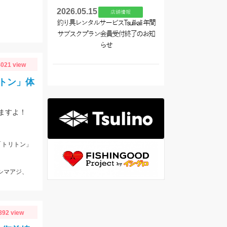
2026.05.15
店舗情報
釣り具レンタルサービスTsulikali 年間
サブスクプラン会員受付終了のお知
らせ
021 view
トン」体
ますよ！
「トリトン」
、シマアジ、
892 view