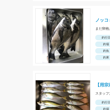
ノッコ
まだ卵抱
釣行
釣場
釣魚
釣果
【用宗
釣行
釣場