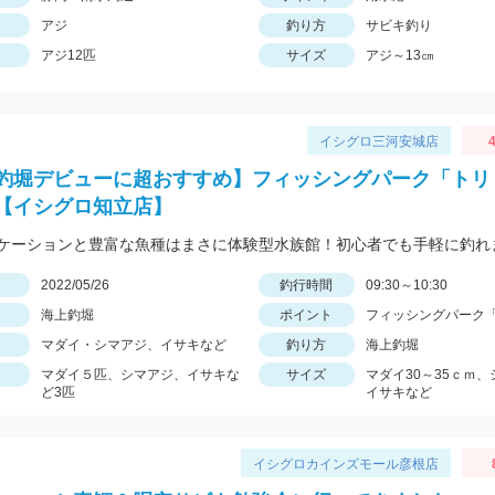
アジ
釣り方
サビキ釣り
アジ12匹
サイズ
アジ～13㎝
イシグロ三河安城店
4
釣堀デビューに超おすすめ】フィッシングパーク「トリ
【イシグロ知立店】
ケーションと豊富な魚種はまさに体験型水族館！初心者でも手軽に釣れ
日
2022/05/26
釣行時間
09:30～10:30
海上釣堀
ポイント
フィッシングパーク
マダイ・シマアジ、イサキなど
釣り方
海上釣堀
マダイ５匹、シマアジ、イサキな
サイズ
マダイ30～35ｃｍ
ど3匹
イサキなど
イシグロカインズモール彦根店