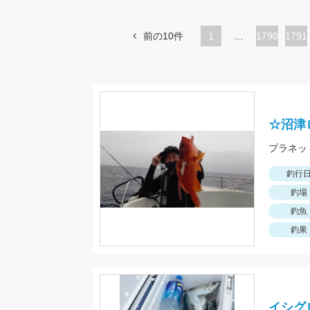
前の10件
1
…
ペ
1790
ペ
1791
ー
ー
ジ
ジ
☆沼津
釣行
釣場
釣魚
釣果
イシグ