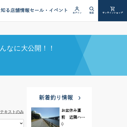
を知る
店舗情報
セール・イベント
ログイン
検索
オンラインショップ
んなに大公開！！
新着釣り情報
お盆休み直
テキストのみ
前 近隣ハゼ
釣り場調査し