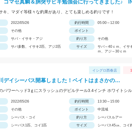
 コマセ真鯛＆胴突サビキ勉強会に行ってきました♪ I
サキ、マダイ等様々な釣果があり、とても楽しめる釣りです！
日
2022/05/26
釣行時間
05:00～12:00
その他
ポイント
サバ・イサキ・アジ
釣り方
その他
サバ多数、イサキ2匹、アジ2匹
サイズ
サバ～40ｃｍ、イサキ
ｍ、アジ～30ｃｍ
イシグロ西春店
1
川デイシーバス開幕しました！ベイトはまさかの…
日
2022/05/26
釣行時間
13:30～15:00
その他
ポイント
中流域
シーバス・コイ
釣り方
シーバスルアー
シーバス1匹、コイ1匹
サイズ
シーバス45㎝、コイ約