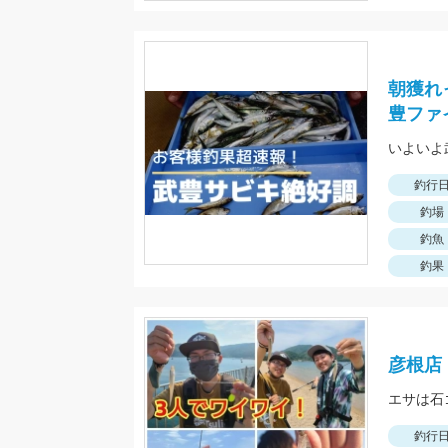
朝獲れ
豊ファ
いよいよ
釣行
釣場
釣魚
釣果
彦根店
エサは石
釣行