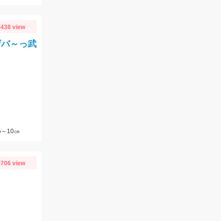
438 view
ザバ～っ武
5～10㎝
706 view