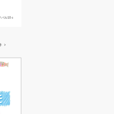
メバル10ｃ
件