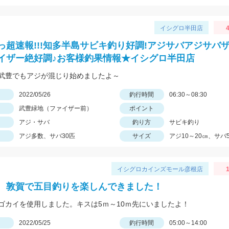
イシグロ半田店
4
っ超速報!!!知多半島サビキ釣り好調!アジサバアジサバ
イザー絶好調♪お客様釣果情報★イシグロ半田店
武豊でもアジが混じり始めましたよ～
日
2022/05/26
釣行時間
06:30～08:30
武豊緑地（ファイザー前）
ポイント
アジ・サバ
釣り方
サビキ釣り
アジ多数、サバ30匹
サイズ
アジ10～20㎝、サバ
イシグロカインズモール彦根店
1
 敦賀で五目釣りを楽しんできました！
ゴカイを使用しました。キスは5ｍ～10ｍ先にいましたよ！
日
2022/05/25
釣行時間
05:00～14:00