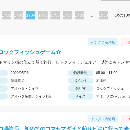
ペ
1792
ペ
1793
カ
1794
ペ
1795
ペ
1796
ペ
1797
ペ
1798
…
1933
次の10
ー
ー
レ
ー
ー
ー
ー
ジ
ジ
ン
ジ
ジ
ジ
ジ
ト
イシグロ沼津店
1
ペ
ロックフィッシュゲーム☆
ー
ジ
日
2022/05/26
釣行時間
05:00～11:00
沼津周辺
ポイント
沼津沖
アオハタ・シイラ
釣り方
ロックフィッシュ
アオハタ多数、シイラ1匹
サイズ
アオハタ25～38㎝、
イシグロ鳴海店
ロ鳴海店 初めてのコマセマダイと船サビキに行って来