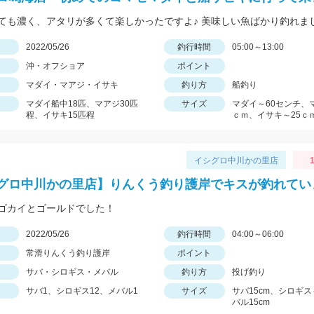
ても濃く、アタリが多くて楽しかったですよ♪ 美味しい魚ばかり釣れま
日
2022/05/26
釣行時間
05:00～13:00
沖・オフショア
ポイント
マダイ・マアジ・イサキ
釣り方
船釣り
マダイ船中18匹、マアジ30匹
サイズ
マダイ～60センチ、
程、イサキ15匹程
ｃｍ、イサキ～25ｃ
イシグロ中川かの里店
グロ中川かの里店】りんくう釣り護岸でキスが釣れてい
ゴカイとゴールドでした！
日
2022/05/26
釣行時間
04:00～06:00
常滑りんくう釣り護岸
ポイント
サバ・シロギス・メバル
釣り方
投げ釣り
サバ1、シロギス12、メバル1
サイズ
サバ15cm、シロギス
バル15cm