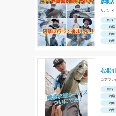
彦根店
サバ、イ
釣行
釣場
釣魚
釣果
名港河
釣行
釣場
釣魚
釣果