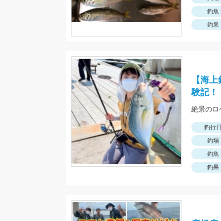
釣魚
釣果
【海上
験記！
絶景のロ
釣行
釣場
釣魚
釣果