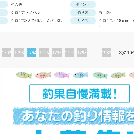
その他
ポイント
シロギス・メバル
釣り方
投げ釣り
シロギス3人で36匹、メバル3匹
サイズ
シロギス～18ｃｍ、
ｍ
ペ
1792
ペ
1793
カ
1794
ペ
1795
ペ
1796
ペ
1797
ペ
1798
…
1933
次の10
ー
ー
レ
ー
ー
ー
ー
ジ
ジ
ン
ジ
ジ
ジ
ジ
ト
ペ
ー
ジ