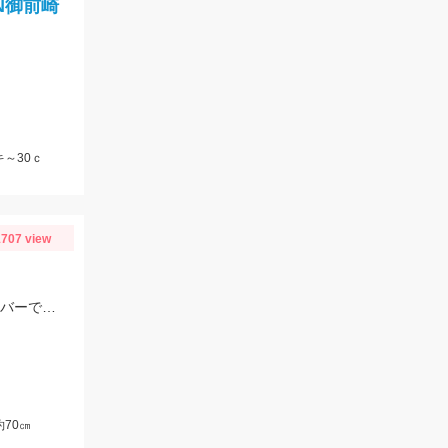
N御前崎
～30ｃ
707 view
コアマンのパワーヘッド3ｇにスラッシュのデビルテール3.4インチ ホワイトシルバーで釣れました！
70㎝