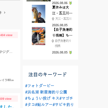
2026.08.06
てきました
夏休みは大
件
江・五三川で
大江・五三川
バスフィッシ
ング♪
2026.08.05
【白子漁港釣
404 view
り桟橋】ちょ
白子漁港 釣り
い投げ釣りが
桟橋
絶好調!キスや
プラネットマリン様の仕立て船で釣行。ロックフィッシュルアー以外にもテンヤやジグ、キャスティングなどその場に応じて色々な釣りが出来ました。
2026.08.05
ハゼが簡単に
釣れますよ💛
注目のキーワード
シイラ80㎝
#フォトダービー
#浜名湖 新居海釣り公園
#ちょうい投げ キス
#マゴチ
609 view
#タコ
#鮎ルアー
#サビキ釣り
ました。