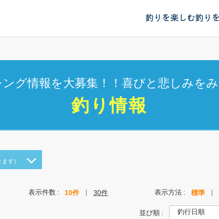
釣りを楽しむ
釣り
シング情報を大募集！！喜びと悲しみをみ
釣り情報
きます）
表示件数
表示方法
10件
30件
標準
並び順