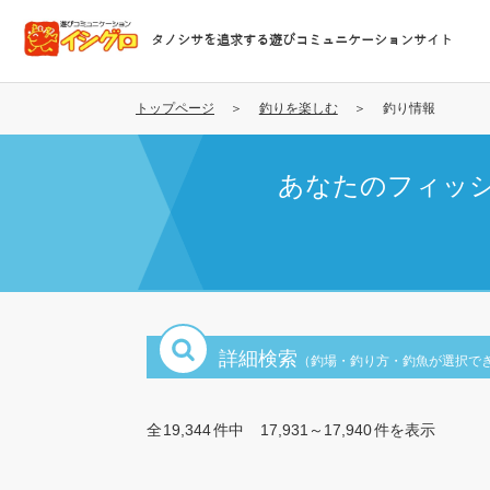
メ
イ
タノシサを追求する遊びコミュニケーションサイト
ン
コ
ン
トップページ
釣りを楽しむ
釣り情報
テ
ン
あなたのフィッ
ツ
に
移
動
詳細検索
（釣場・釣り方・釣魚が選択で
全
19,344
件中
17,931～17,940
件を表示