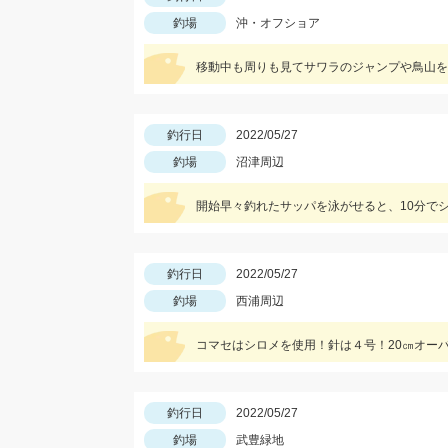
釣場
沖・オフショア
移動中も周りも見てサワラのジャンプや鳥山を
釣行日
2022/05/27
釣場
沼津周辺
開始早々釣れたサッパを泳がせると、10分で
釣行日
2022/05/27
釣場
西浦周辺
コマセはシロメを使用！針は４号！20㎝オー
釣行日
2022/05/27
釣場
武豊緑地