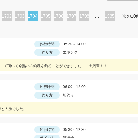
ペ
1792
ペ
1793
カ
1794
ペ
1795
ペ
1796
ペ
1797
ペ
1798
…
1935
次の10
ー
ー
レ
ー
ー
ー
ー
ジ
ジ
ン
ジ
ジ
ジ
ジ
ト
釣行時間
05:30～14:00
釣り方
エギング
ペ
ー
って頂いて今熱い３釣種を釣ることができました！！大興奮！！！
ジ
釣行時間
06:00～12:00
釣り方
船釣り
匹と大漁でした。
釣行時間
05:30～12:30