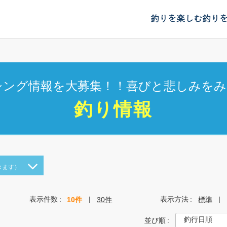
釣りを楽しむ
釣り
シング情報を大募集！！喜びと悲しみをみ
釣り情報
きます）
表示件数
表示方法
10件
30件
標準
並び順