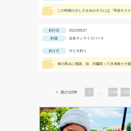
釣行日
2022/05/27
釣場
吉良サンライズパーク
釣り方
サビキ釣り
海の恵みに感謝。頭、内臓取って冷凍後カラ揚
前の10件
1
…
ペ
1790
ペ
1791
ー
ー
ジ
ジ