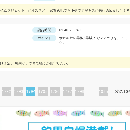
釣行時間
09:40～11:40
ポイント
サビキ針の号数3号以下でママカリを。アミ
ク。
げ予定。 爆釣がいつまで続くか見守りたい。
ペ
1792
ペ
1793
カ
1794
ペ
1795
ペ
1796
ペ
1797
ペ
1798
…
1935
次の10
ー
ー
レ
ー
ー
ー
ー
ジ
ジ
ン
ジ
ジ
ジ
ジ
ト
ペ