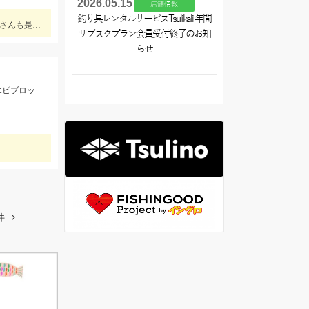
2026.05.15
店舗情報
釣り具レンタルサービスTsulikali 年間
この時期の少し小さめのキスには「早掛キスケイムラジェット」がオススメ！ 武豊緑地でも小型ですがキスが釣れ始めました！皆さんも是非、チャレンジしてみてください！！
サブスクプラン会員受付終了のお知
らせ
エビブロッ
件