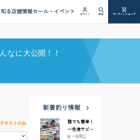
を知る
店舗情報
セール・イベント
ログイン
検索
オンラインショップ
んなに大公開！！
新着釣り情報
誰でも簡単！
テキストのみ
一色港サビキ
一色周辺
＆ちょい投げ