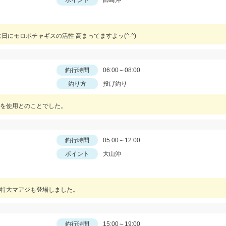
ポイント
師崎沖
にモロポチャギスの活性 高まってますよッ(^-^)
釣行時間
06:00～08:00
釣り方
投げ釣り
を使用とのことでした。
釣行時間
05:00～12:00
ポイント
大山沖
特大マアジも登場しました。
釣行時間
15:00～19:00