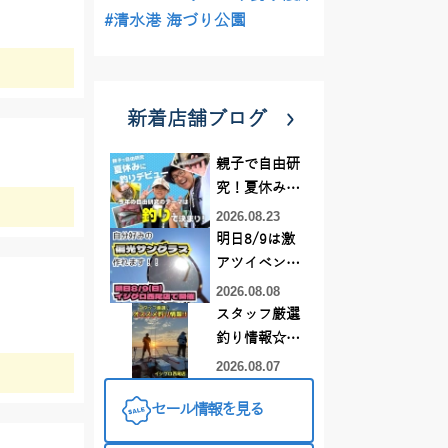
#清水港 海づり公園
新着店舗ブログ
親子で自由研
究！夏休みに
釣りデビュー
2026.08.23
明日8/9は激
アツイベント
日！！！～オ
2026.08.08
ーダー偏光グ
スタッフ厳選
ラス受注会～
釣り情報☆彡
連休は何釣り
2026.08.07
に行こう
セール情報を見る
♪【イシグロ
西尾店】