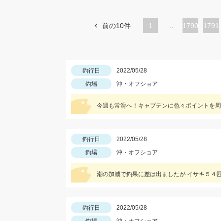
前の10件
1
…
ペ
1790
ペ
1791
ー
ー
ジ
ジ
釣行日
2022/05/28
釣場
沖・オフショア
今週も常滑へ！キャプテンに色々ポイントを周
釣行日
2022/05/28
釣場
沖・オフショア
潮の加減で釣果に差は出ましたが イサキ５４
釣行日
2022/05/28