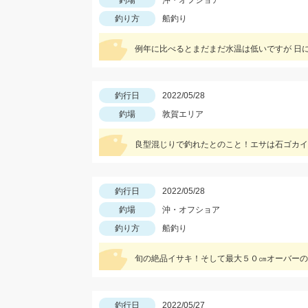
釣場
沖・オフショア
釣り方
船釣り
例年に比べるとまだまだ水温は低いですが 日に日
釣行日
2022/05/28
釣場
敦賀エリア
良型混じりで釣れたとのこと！エサは石ゴカイ
釣行日
2022/05/28
釣場
沖・オフショア
釣り方
船釣り
旬の絶品イサキ！そして最大５０㎝オーバーの
釣行日
2022/05/27