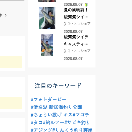
2026.08.07
夏の風物詩！
件
駿河湾シイラ
沖・オフショア
キャスティン
グ行ってきま
2026.08.07
駿河湾シイラ
した！！
キャスティン
沖・オフショア
グ行ってきま
した！
2026.08.07
注目のキーワード
#フォトダービー
#浜名湖 新居海釣り公園
#ちょうい投げ キス
#マゴチ
#タコ
#鮎ルアー
#サビキ釣り
#アジング
#りんくう釣り護岸